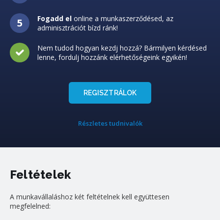
Fogadd el
online a munkaszerződésed, az
adminisztrációt bízd ránk!
Nem tudod hogyan kezdj hozzá? Bármilyen kérdésed
lenne, fordulj hozzánk elérhetőségeink egyikén!
REGISZTRÁLOK
Részletes tudnivalók
Feltételek
A munkavállaláshoz két feltételnek kell együttesen
megfelelned: