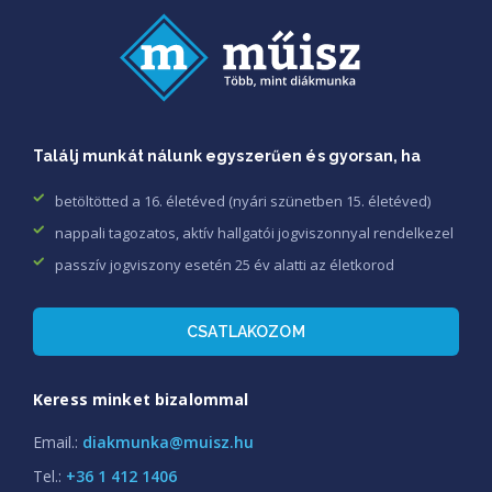
Találj munkát nálunk egyszerűen és gyorsan, ha
betöltötted a 16. életéved (nyári szünetben 15. életéved)
nappali tagozatos, aktív hallgatói jogviszonnyal rendelkezel
passzív jogviszony esetén 25 év alatti az életkorod
CSATLAKOZOM
Keress minket bizalommal
Email.:
diakmunka@muisz.hu
Tel.:
+36 1 412 1406