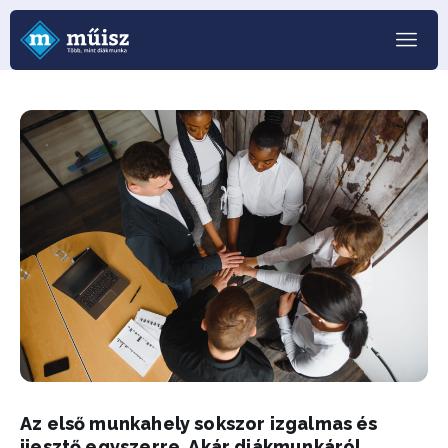
Az első munkahely sokszor izgalmas és
ijesztő egyszerre. Akár diákmunkáról,