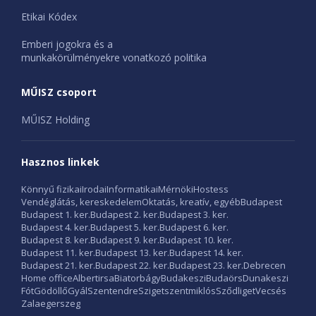
Etikai Kódex
Emberi jogokra és a
munkakörülményekre vonatkozó politika
MŰISZ csoport
MŰISZ Holding
Hasznos linkek
Könnyű fizikai
Irodai
Informatikai
Mérnöki
Hostess
Vendéglátás, kereskedelem
Oktatás, kreatív, egyéb
Budapest
Budapest 1. ker.
Budapest 2. ker.
Budapest 3. ker.
Budapest 4. ker.
Budapest 5. ker.
Budapest 6. ker.
Budapest 8. ker.
Budapest 9. ker.
Budapest 10. ker.
Budapest 11. ker.
Budapest 13. ker.
Budapest 14. ker.
Budapest 21. ker.
Budapest 22. ker.
Budapest 23. ker.
Debrecen
Home office
Albertirsa
Biatorbágy
Budakeszi
Budaörs
Dunakeszi
Fót
Gödöllő
Gyál
Szentendre
Szigetszentmiklós
Sződliget
Vecsés
Zalaegerszeg