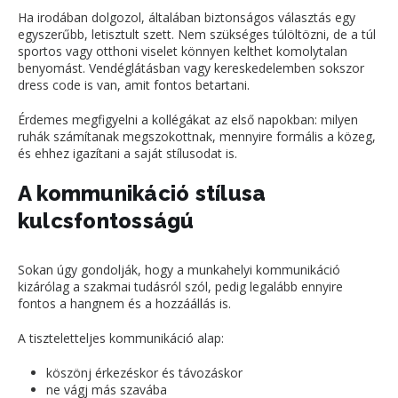
Ha irodában dolgozol, általában biztonságos választás egy
egyszerűbb, letisztult szett. Nem szükséges túlöltözni, de a túl
sportos vagy otthoni viselet könnyen kelthet komolytalan
benyomást. Vendéglátásban vagy kereskedelemben sokszor
dress code is van, amit fontos betartani.
Érdemes megfigyelni a kollégákat az első napokban: milyen
ruhák számítanak megszokottnak, mennyire formális a közeg,
és ehhez igazítani a saját stílusodat is.
A kommunikáció stílusa
kulcsfontosságú
Sokan úgy gondolják, hogy a munkahelyi kommunikáció
kizárólag a szakmai tudásról szól, pedig legalább ennyire
fontos a hangnem és a hozzáállás is.
A tiszteletteljes kommunikáció alap:
köszönj érkezéskor és távozáskor
ne vágj más szavába