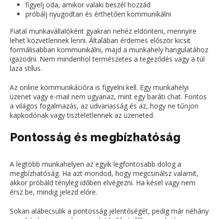
figyelj oda, amikor valaki beszél hozzád
próbálj nyugodtan és érthetően kommunikálni
Fiatal munkavállalóként gyakran nehéz eldönteni, mennyire
lehet közvetlennek lenni. Általában érdemes először kicsit
formálisabban kommunikálni, majd a munkahely hangulatához
igazodni. Nem mindenhol természetes a tegeződés vagy a túl
laza stílus.
Az online kommunikációra is figyelni kell. Egy munkahelyi
üzenet vagy e-mail nem ugyanaz, mint egy baráti chat. Fontos
a világos fogalmazás, az udvariasság és az, hogy ne tűnjön
kapkodónak vagy tiszteletlennek az üzeneted.
Pontosság és megbízhatóság
A legtöbb munkahelyen az egyik legfontosabb dolog a
megbízhatóság. Ha azt mondod, hogy megcsinálsz valamit,
akkor próbáld tényleg időben elvégezni. Ha késel vagy nem
érsz be, mindig jelezd előre.
Sokan alábecsülik a pontosság jelentőségét, pedig már néhány