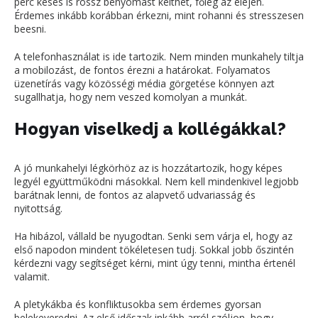
perc késés is rossz benyomást kelthet, főleg az elején.
Érdemes inkább korábban érkezni, mint rohanni és stresszesen
beesni.
A telefonhasználat is ide tartozik. Nem minden munkahely tiltja
a mobilozást, de fontos érezni a határokat. Folyamatos
üzenetírás vagy közösségi média görgetése könnyen azt
sugallhatja, hogy nem veszed komolyan a munkát.
Hogyan viselkedj a kollégákkal?
A jó munkahelyi légkörhöz az is hozzátartozik, hogy képes
legyél együttműködni másokkal. Nem kell mindenkivel legjobb
barátnak lenni, de fontos az alapvető udvariasság és
nyitottság.
Ha hibázol, vállald be nyugodtan. Senki sem várja el, hogy az
első napodon mindent tökéletesen tudj. Sokkal jobb őszintén
kérdezni vagy segítséget kérni, mint úgy tenni, mintha értenél
valamit.
A pletykákba és konfliktusokba sem érdemes gyorsan
belekeveredni. Az első időszak inkább arról szóljon, hogy