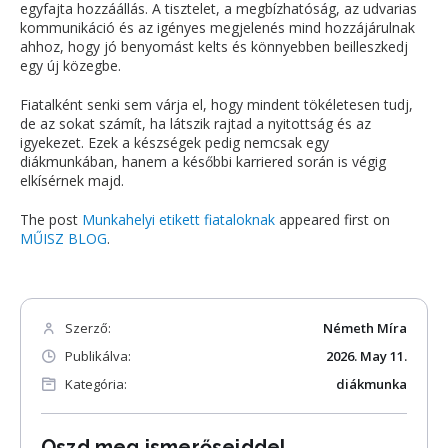
egyfajta hozzáállás. A tisztelet, a megbízhatóság, az udvarias
kommunikáció és az igényes megjelenés mind hozzájárulnak
ahhoz, hogy jó benyomást kelts és könnyebben beilleszkedj
egy új közegbe.
Fiatalként senki sem várja el, hogy mindent tökéletesen tudj,
de az sokat számít, ha látszik rajtad a nyitottság és az
igyekezet. Ezek a készségek pedig nemcsak egy
diákmunkában, hanem a későbbi karriered során is végig
elkísérnek majd.
The post
Munkahelyi etikett fiataloknak
appeared first on
MŰISZ BLOG
.
Szerző:
Németh Míra
Publikálva:
2026. May 11.
Kategória:
diákmunka
Oszd meg ismerőseiddel