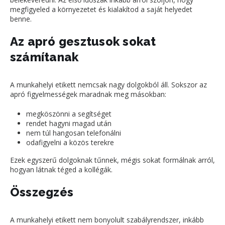
megfigyeled a környezetet és kialakítod a saját helyedet
benne.
Az apró gesztusok sokat
számítanak
A munkahelyi etikett nemcsak nagy dolgokból áll. Sokszor az
apró figyelmességek maradnak meg másokban:
megköszönni a segítséget
rendet hagyni magad után
nem túl hangosan telefonálni
odafigyelni a közös terekre
Ezek egyszerű dolgoknak tűnnek, mégis sokat formálnak arról,
hogyan látnak téged a kollégák.
Összegzés
A munkahelyi etikett nem bonyolult szabályrendszer, inkább