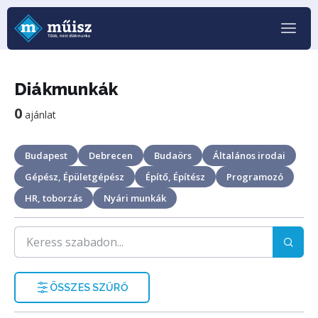
Diákmunkák
0
ajánlat
Budapest
Debrecen
Budaörs
Általános irodai
Gépész, Épületgépész
Építő, Építész
Programozó
HR, toborzás
Nyári munkák
ÖSSZES SZŰRŐ