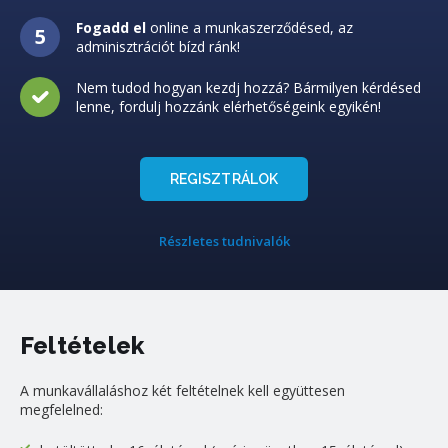
Fogadd el
online a munkaszerződésed, az
adminisztrációt bízd ránk!
Nem tudod hogyan kezdj hozzá? Bármilyen kérdésed
lenne, fordulj hozzánk elérhetőségeink egyikén!
REGISZTRÁLOK
Részletes tudnivalók
Feltételek
A munkavállaláshoz két feltételnek kell együttesen
megfelelned: