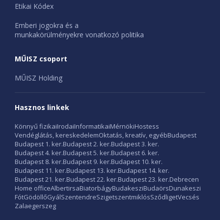
Etikai Kódex
Emberi jogokra és a
munkakörülményekre vonatkozó politika
MŰISZ csoport
MŰISZ Holding
Hasznos linkek
Könnyű fizikai
Irodai
Informatikai
Mérnöki
Hostess
Vendéglátás, kereskedelem
Oktatás, kreatív, egyéb
Budapest
Budapest 1. ker.
Budapest 2. ker.
Budapest 3. ker.
Budapest 4. ker.
Budapest 5. ker.
Budapest 6. ker.
Budapest 8. ker.
Budapest 9. ker.
Budapest 10. ker.
Budapest 11. ker.
Budapest 13. ker.
Budapest 14. ker.
Budapest 21. ker.
Budapest 22. ker.
Budapest 23. ker.
Debrecen
Home office
Albertirsa
Biatorbágy
Budakeszi
Budaörs
Dunakeszi
Fót
Gödöllő
Gyál
Szentendre
Szigetszentmiklós
Sződliget
Vecsés
Zalaegerszeg