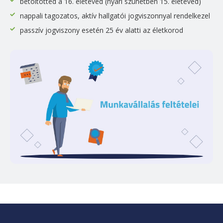
betöltötted a 16. életéved (nyári szünetben 15. életéved)
nappali tagozatos, aktív hallgatói jogviszonnyal rendelkezel
passzív jogviszony esetén 25 év alatti az életkorod