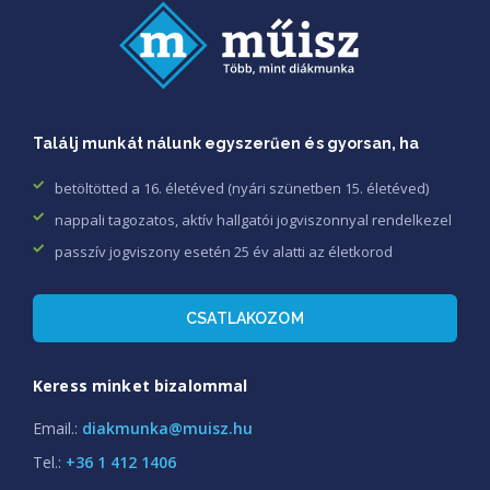
Találj munkát nálunk egyszerűen és gyorsan, ha
betöltötted a 16. életéved (nyári szünetben 15. életéved)
nappali tagozatos, aktív hallgatói jogviszonnyal rendelkezel
passzív jogviszony esetén 25 év alatti az életkorod
CSATLAKOZOM
Keress minket bizalommal
Email.:
diakmunka@muisz.hu
Tel.:
+36 1 412 1406