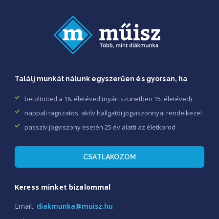
Találj munkát nálunk egyszerűen és gyorsan, ha
betöltötted a 16. életéved (nyári szünetben 15. életéved)
nappali tagozatos, aktív hallgatói jogviszonnyal rendelkezel
passzív jogviszony esetén 25 év alatti az életkorod
CSATLAKOZOM
Keress minket bizalommal
Email.:
diakmunka@muisz.hu