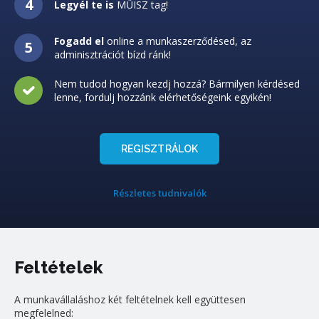
Legyél te is
MŰISZ tag!
Fogadd el
online a munkaszerződésed, az
adminisztrációt bízd ránk!
Nem tudod hogyan kezdj hozzá? Bármilyen kérdésed
lenne, fordulj hozzánk elérhetőségeink egyikén!
REGISZTRÁLOK
Részletes tudnivalók
Feltételek
A munkavállaláshoz két feltételnek kell együttesen
megfelelned: