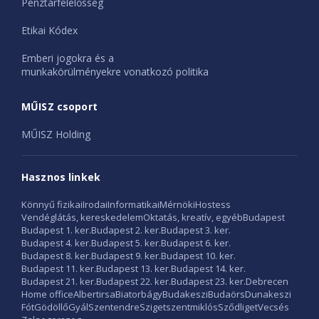
Pénztárfelelősség
Etikai Kódex
Emberi jogokra és a
munkakörülményekre vonatkozó politika
MŰISZ csoport
MŰISZ Holding
Hasznos linkek
Könnyű fizikai
Irodai
Informatikai
Mérnöki
Hostess
Vendéglátás, kereskedelem
Oktatás, kreatív, egyéb
Budapest
Budapest 1. ker.
Budapest 2. ker.
Budapest 3. ker.
Budapest 4. ker.
Budapest 5. ker.
Budapest 6. ker.
Budapest 8. ker.
Budapest 9. ker.
Budapest 10. ker.
Budapest 11. ker.
Budapest 13. ker.
Budapest 14. ker.
Budapest 21. ker.
Budapest 22. ker.
Budapest 23. ker.
Debrecen
Home office
Albertirsa
Biatorbágy
Budakeszi
Budaörs
Dunakeszi
Fót
Gödöllő
Gyál
Szentendre
Szigetszentmiklós
Sződliget
Vecsés