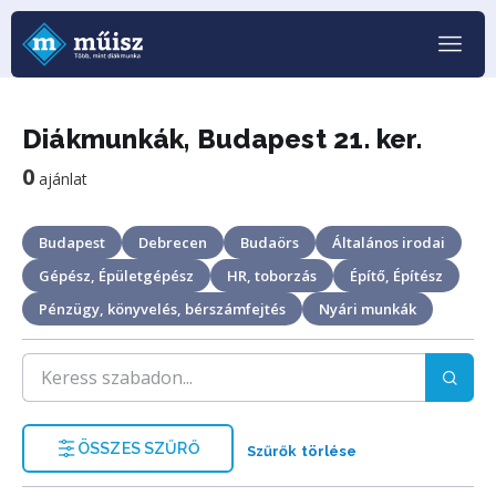
Diákmunkák, Budapest 21. ker.
0
ajánlat
Budapest
Debrecen
Budaörs
Általános irodai
Gépész, Épületgépész
HR, toborzás
Építő, Építész
Pénzügy, könyvelés, bérszámfejtés
Nyári munkák
ÖSSZES SZŰRŐ
Szűrők törlése