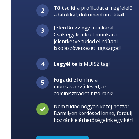
Töltsd ki
a profilodat a megfelelő
adatokkal, dokumentumokkal!
Jelentkezz
egy munkára!
Csak egy konkrét munkára
jelentkezve tudod elindítani
iskolaszövetkezeti tagságod!
Legyél te is
MŰISZ tag!
Fogadd el
online a
munkaszerződésed, az
adminisztrációt bízd ránk!
Nem tudod hogyan kezdj hozzá?
Bármilyen kérdésed lenne, fordulj
hozzánk elérhetőségeink egyikén!