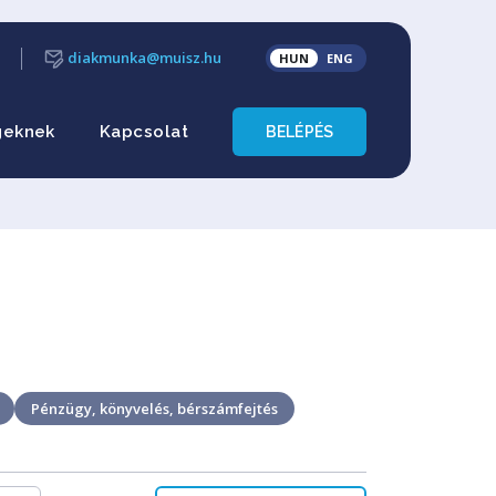
diakmunka@muisz.hu
HUN
ENG
geknek
Kapcsolat
BELÉPÉS
Pénzügy, könyvelés, bérszámfejtés