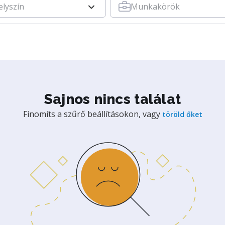
elyszín
Munkakörök
Sajnos nincs találat
Finomíts a szűrő beállításokon, vagy
töröld őket