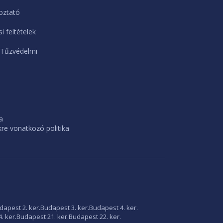
oztató
i feltételek
 Tűzvédelmi
a
e vonatkozó politika
dapest 2. ker.
Budapest 3. ker.
Budapest 4. ker.
. ker.
Budapest 21. ker.
Budapest 22. ker.