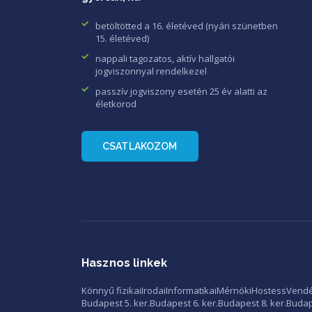
betöltötted a 16. életéved (nyári szünetben
15. életéved)
nappali tagozatos, aktív hallgatói
jogviszonnyal rendelkezel
passzív jogviszony esetén 25 év alatti az
életkorod
CSATLAKOZOM
Hasznos linkek
Könnyű fizikai
Irodai
Informatikai
Mérnöki
Hostess
Vendé
Budapest 5. ker.
Budapest 6. ker.
Budapest 8. ker.
Budape