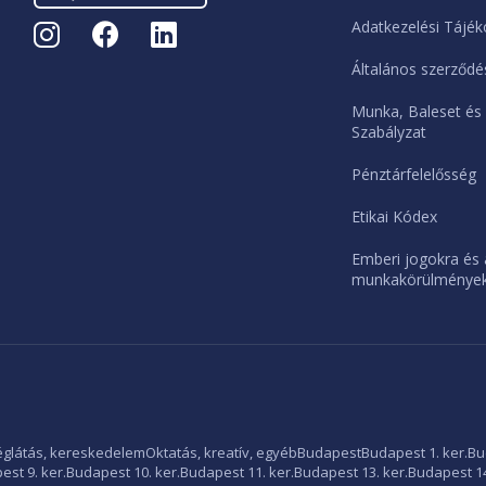
Adatkezelési Tájék
Általános szerződés
Munka, Baleset és
Szabályzat
Pénztárfelelősség
Etikai Kódex
Emberi jogokra és 
munkakörülményekr
glátás, kereskedelem
Oktatás, kreatív, egyéb
Budapest
Budapest 1. ker.
Bu
st 9. ker.
Budapest 10. ker.
Budapest 11. ker.
Budapest 13. ker.
Budapest 14