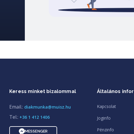
Keress minket bizalommal
Általános info
Email.:
Kapcsolat
diakmunka@muisz.hu
Tel.:
+36 1 412 1406
Joginfo
Pénzinfo
MESSENGER