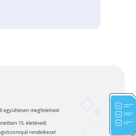
ll együttesen megfelelned:
ünetben 15. életéved)
jogviszonnyal rendelkezel