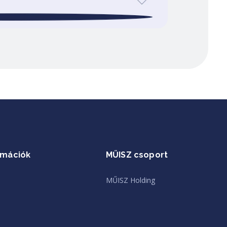
rmációk
MŰISZ csoport
MŰISZ Holding