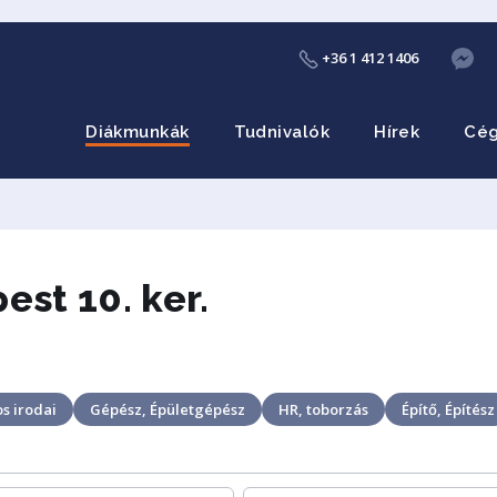
+36 1 412 1406
Diákmunkák
Tudnivalók
Hírek
Cé
st 10. ker.
s irodai
Gépész, Épületgépész
HR, toborzás
Építő, Építész