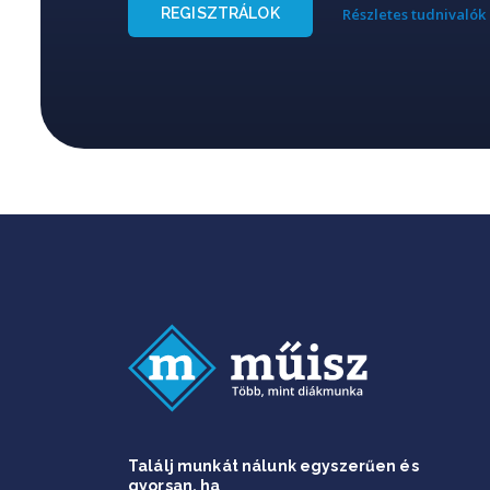
REGISZTRÁLOK
Részletes tudnivalók
Találj munkát nálunk egyszerűen és
gyorsan, ha