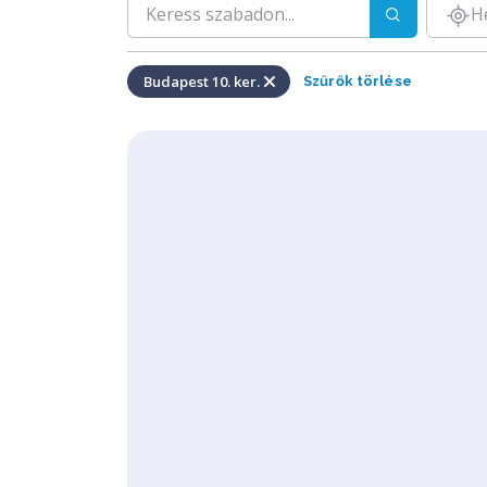
H
Budapest 10. ker.
Szűrők törlése