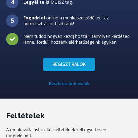
Legyél te is
MŰISZ tag!
Fogadd el
online a munkaszerződésed, az
adminisztrációt bízd ránk!
Nem tudod hogyan kezdj hozzá? Bármilyen kérdésed
lenne, fordulj hozzánk elérhetőségeink egyikén!
REGISZTRÁLOK
Részletes tudnivalók
Feltételek
A munkavállaláshoz két feltételnek kell együttesen
megfelelned: