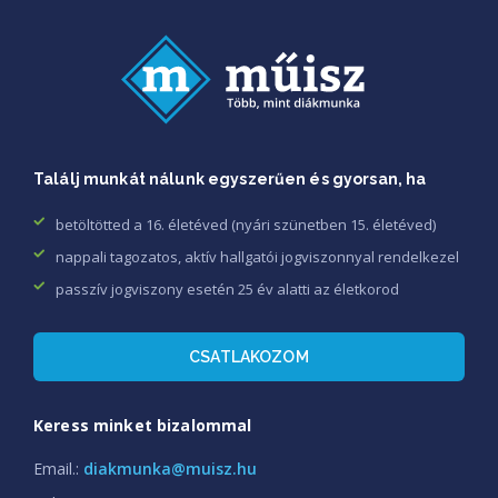
Találj munkát nálunk egyszerűen és gyorsan, ha
betöltötted a 16. életéved (nyári szünetben 15. életéved)
nappali tagozatos, aktív hallgatói jogviszonnyal rendelkezel
passzív jogviszony esetén 25 év alatti az életkorod
CSATLAKOZOM
Keress minket bizalommal
Email.:
diakmunka@muisz.hu