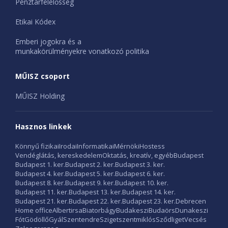
Pénztárfelelősség
Etikai Kódex
Emberi jogokra és a
munkakörülményekre vonatkozó politika
MŰISZ csoport
MŰISZ Holding
Hasznos linkek
Könnyű fizikai
Irodai
Informatikai
Mérnöki
Hostess
Vendéglátás, kereskedelem
Oktatás, kreatív, egyéb
Budapest
Budapest 1. ker.
Budapest 2. ker.
Budapest 3. ker.
Budapest 4. ker.
Budapest 5. ker.
Budapest 6. ker.
Budapest 8. ker.
Budapest 9. ker.
Budapest 10. ker.
Budapest 11. ker.
Budapest 13. ker.
Budapest 14. ker.
Budapest 21. ker.
Budapest 22. ker.
Budapest 23. ker.
Debrecen
Home office
Albertirsa
Biatorbágy
Budakeszi
Budaörs
Dunakeszi
Fót
Gödöllő
Gyál
Szentendre
Szigetszentmiklós
Sződliget
Vecsés