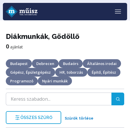
Diákmunkák, Gödöllő
0
ajánlat
Budapest
Debrecen
Budaörs
Általános irodai
Gépész, Épületgépész
HR, toborzás
Építő, Építész
Programozó
Nyári munkák
ÖSSZES SZŰRŐ
Szűrők törlése