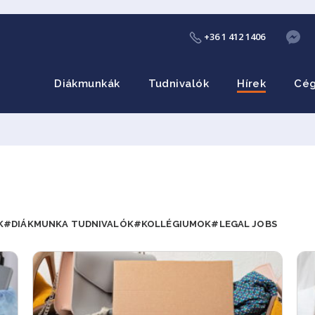
+36 1 412 1406
Diákmunkák
Tudnivalók
Hírek
Cé
K
#DIÁKMUNKA TUDNIVALÓK
#KOLLÉGIUMOK
#LEGAL JOBS