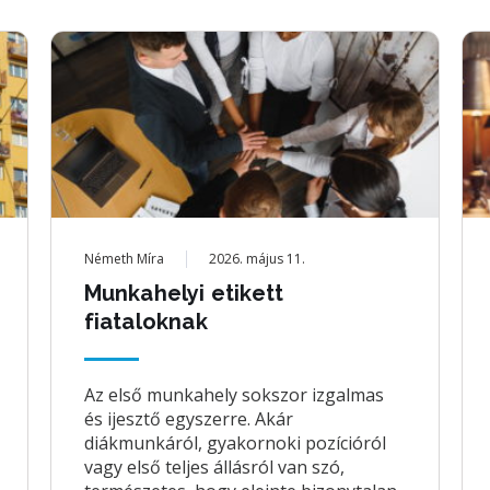
Németh Míra
2026. május 11.
Munkahelyi etikett
fiataloknak
Az első munkahely sokszor izgalmas
és ijesztő egyszerre. Akár
diákmunkáról, gyakornoki pozícióról
vagy első teljes állásról van szó,