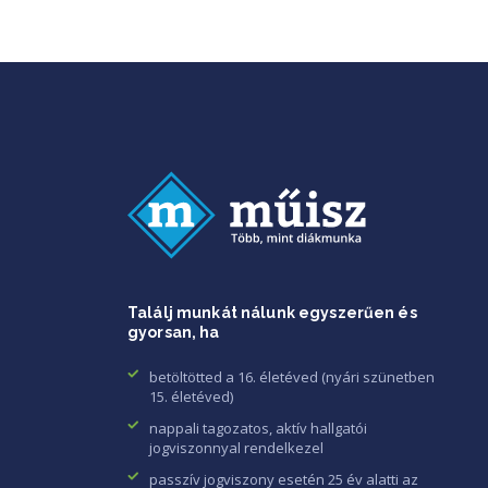
Találj munkát nálunk egyszerűen és
gyorsan, ha
betöltötted a 16. életéved (nyári szünetben
15. életéved)
nappali tagozatos, aktív hallgatói
jogviszonnyal rendelkezel
passzív jogviszony esetén 25 év alatti az