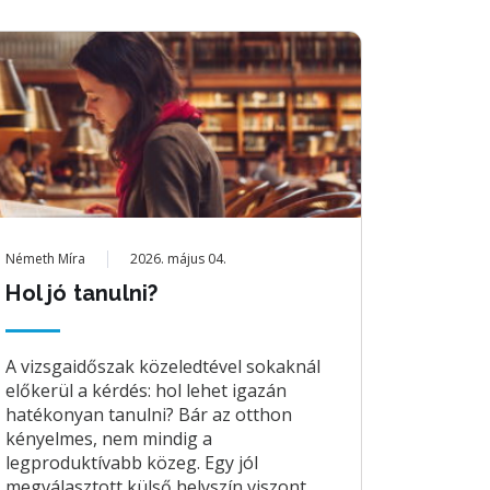
Németh Míra
2026. május 04.
Hol jó tanulni?
A vizsgaidőszak közeledtével sokaknál
előkerül a kérdés: hol lehet igazán
hatékonyan tanulni? Bár az otthon
kényelmes, nem mindig a
legproduktívabb közeg. Egy jól
megválasztott külső helyszín viszont ...