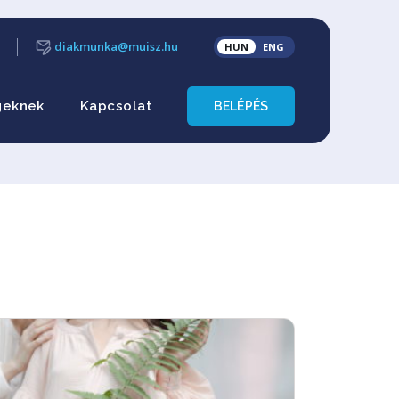
diakmunka@muisz.hu
HUN
ENG
geknek
Kapcsolat
BELÉPÉS