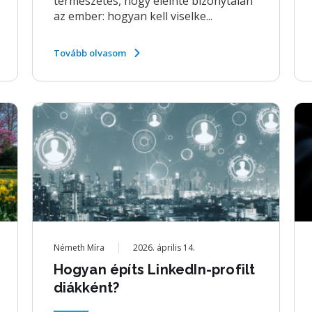
természetes, hogy eleinte bizonytalan
az ember: hogyan kell viselke...
Tovább olvasom
Németh Míra
2026. április 14.
Hogyan építs LinkedIn-profilt
diákként?