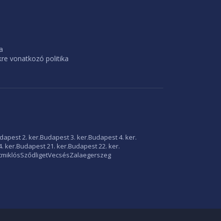
a
e vonatkozó politika
dapest 2. ker.
Budapest 3. ker.
Budapest 4. ker.
. ker.
Budapest 21. ker.
Budapest 22. ker.
tmiklós
Sződliget
Vecsés
Zalaegerszeg