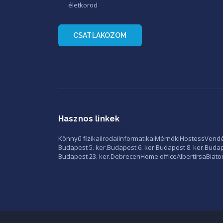
életkorod
CSATLAKOZOM
Hasznos linkek
Könnyű fizikai
Irodai
Informatikai
Mérnöki
Hostess
Vendé
Budapest 5. ker.
Budapest 6. ker.
Budapest 8. ker.
Budape
Budapest 23. ker.
Debrecen
Home office
Albertirsa
Biato