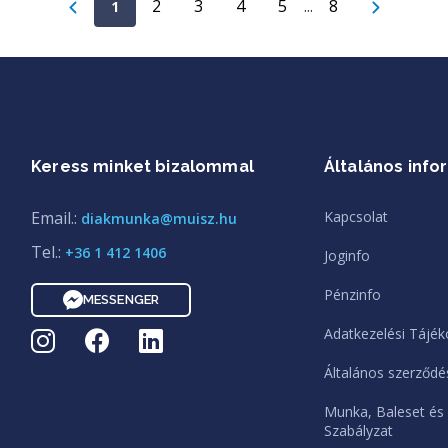
2
3
4
5
...
8
1
Keress minket bizalommal
Általános info
Email.:
Kapcsolat
diakmunka@muisz.hu
Tel.:
+36 1 412 1406
Joginfo
Pénzinfo
MESSENGER
Adatkezelési Tájék
Általános szerződés
Munka, Baleset és
Szabályzat