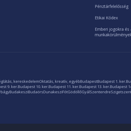
Pénztárfelelősség
Etikai Kódex
Emberi jogokra és 
munkakörülményekr
glátás, kereskedelem
Oktatás, kreatív, egyéb
Budapest
Budapest 1. ker.
Bu
st 9. ker.
Budapest 10. ker.
Budapest 11. ker.
Budapest 13. ker.
Budapest 14
rbágy
Budakeszi
Budaörs
Dunakeszi
Fót
Gödöllő
Gyál
Szentendre
Szigetszen