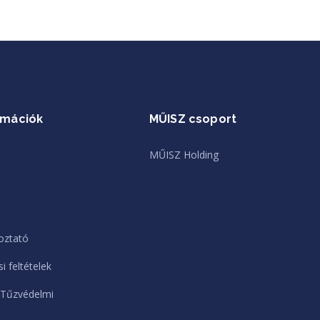
rmációk
MŰISZ csoport
MŰISZ Holding
oztató
i feltételek
 Tűzvédelmi