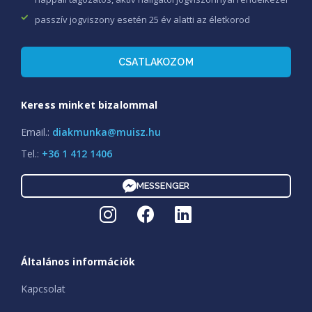
passzív jogviszony esetén 25 év alatti az életkorod
CSATLAKOZOM
Keress minket bizalommal
Email.:
diakmunka@muisz.hu
Tel.:
+36 1 412 1406
MESSENGER
Általános információk
Kapcsolat