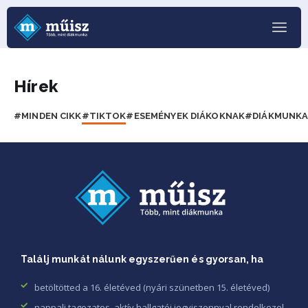
Hírek
#MINDEN CIKK
#TIKTOK
#ESEMÉNYEK DIÁKOKNAK
#DIÁKMUNKA
Találj munkát nálunk egyszerűen és gyorsan, ha
betöltötted a 16. életéved (nyári szünetben 15. életéved)
nappali tagozatos, aktív hallgatói jogviszonnyal rendelkezel