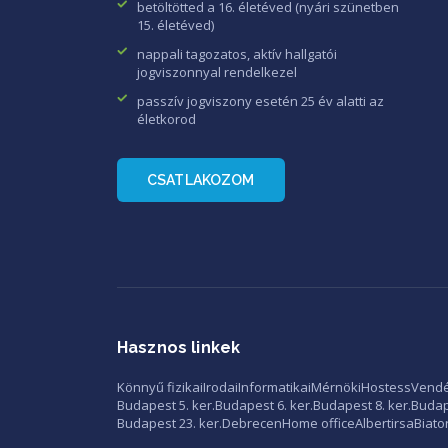
betöltötted a 16. életéved (nyári szünetben
15. életéved)
nappali tagozatos, aktív hallgatói
jogviszonnyal rendelkezel
passzív jogviszony esetén 25 év alatti az
életkorod
CSATLAKOZOM
Hasznos linkek
Könnyű fizikai
Irodai
Informatikai
Mérnöki
Hostess
Vendé
Budapest 5. ker.
Budapest 6. ker.
Budapest 8. ker.
Budape
Budapest 23. ker.
Debrecen
Home office
Albertirsa
Biato