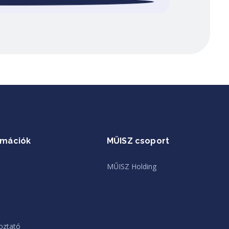
rmációk
MŰISZ csoport
MŰISZ Holding
oztató