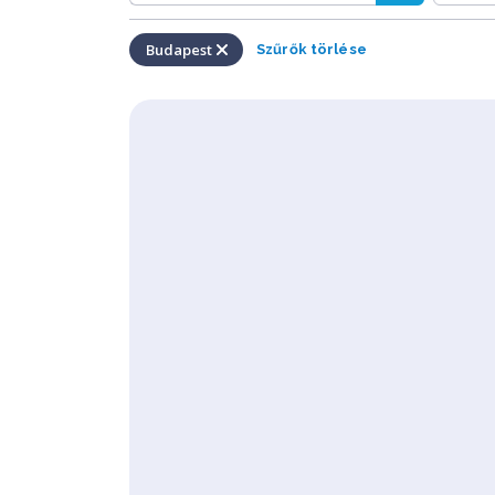
Budapest
Szűrők törlése