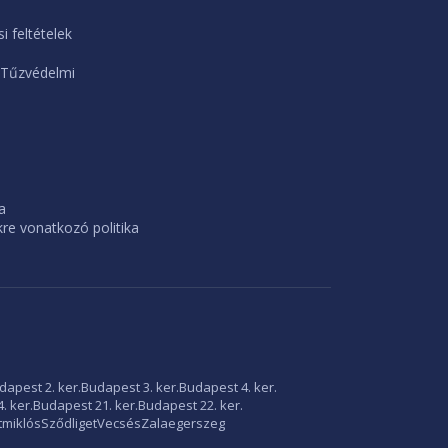
i feltételek
 Tűzvédelmi
a
e vonatkozó politika
dapest 2. ker.
Budapest 3. ker.
Budapest 4. ker.
. ker.
Budapest 21. ker.
Budapest 22. ker.
tmiklós
Sződliget
Vecsés
Zalaegerszeg