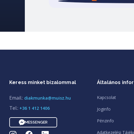
Keress minket bizalommal
Általános info
Email.:
Kapcsolat
diakmunka@muisz.hu
Tel.:
+36 1 412 1406
Joginfo
Pénzinfo
MESSENGER
Adatkezelési Tájék