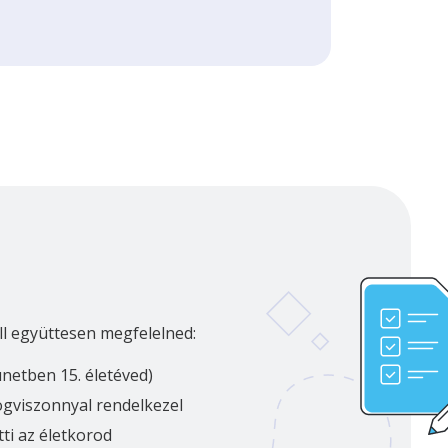
ll együttesen megfelelned:
ünetben 15. életéved)
jogviszonnyal rendelkezel
tti az életkorod