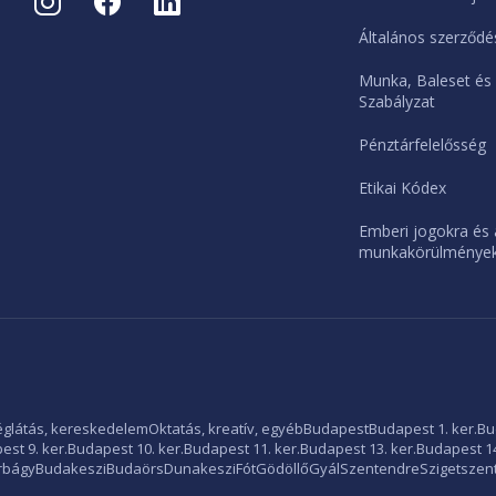
Általános szerződés
Munka, Baleset és
Szabályzat
Pénztárfelelősség
Etikai Kódex
Emberi jogokra és 
munkakörülményekr
glátás, kereskedelem
Oktatás, kreatív, egyéb
Budapest
Budapest 1. ker.
Bu
st 9. ker.
Budapest 10. ker.
Budapest 11. ker.
Budapest 13. ker.
Budapest 14
rbágy
Budakeszi
Budaörs
Dunakeszi
Fót
Gödöllő
Gyál
Szentendre
Szigetszen