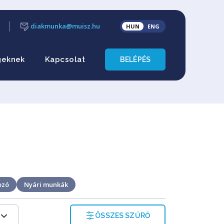
diakmunka@muisz.hu
HUN
ENG
geknek
Kapcsolat
BELÉPÉS
ozó
Nyári munkák
ÖSSZES SZŰRŐ