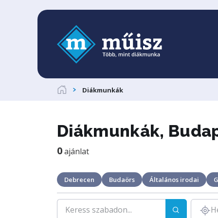
Diákmunkák
Diákmunkák, Buda
0
ajánlat
Debrecen
Budaörs
Általános irodai
G
H