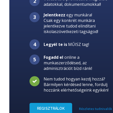
adatokkal, dokumentumokkal!
Jelentkezz
egy munkára!
Csak egy konkrét munkára
jelentkezve tudod elindítani
iskolaszövetkezeti tagságod!
Legyél te is
MŰISZ tag!
Fogadd el
online a
munkaszerződésed, az
adminisztrációt bízd ránk!
Nem tudod hogyan kezdj hozzá?
Bármilyen kérdésed lenne, fordulj
hozzánk elérhetőségeink egyikén!
REGISZTRÁLOK
Részletes tudnivalók