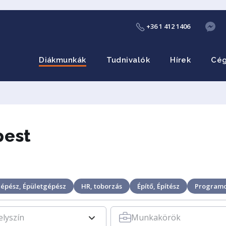
+36 1 412 1406
Diákmunkák
Tudnivalók
Hírek
Cé
pest
épész, Épületgépész
HR, toborzás
Építő, Építész
Program
elyszín
Munkakörök