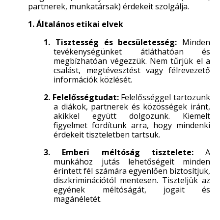
partnerek, munkatársak) érdekeit szolgálja.
1. Általános etikai elvek
1. Tisztesség és becsületesség:
Minden
tevékenységünket átláthatóan és
megbízhatóan végezzük. Nem tűrjük el a
csalást, megtévesztést vagy félrevezető
információk közlését.
2. Felelősségtudat:
Felelősséggel tartozunk
a diákok, partnerek és közösségek iránt,
akikkel együtt dolgozunk. Kiemelt
figyelmet fordítunk arra, hogy mindenki
érdekeit tiszteletben tartsuk.
3. Emberi méltóság tisztelete:
A
munkához jutás lehetőségeit minden
érintett fél számára egyenlően biztosítjuk,
diszkriminációtól mentesen. Tiszteljük az
egyének méltóságát, jogait és
magánéletét.