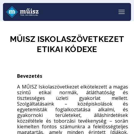
MŰISZ ISKOLASZÖVETKEZET
ETIKAI KÓDEXE
Bevezetés
A MŰISZ Iskolaszövetkezet elkötelezett a magas
szintű etikai normák, átláthatóság és
tisztességes üzleti gyakorlat mellett.
Szolgáltatásaink – középiskolások és
egyetemisták foglalkoztatása alkalmi, és
gyakornoki területeket, álláshirdetések
közzététele és toborzási tevékenység – során
kiemelten fontos számunkra a felelősségteljes
magatartás, amely minden érintett (diákok,