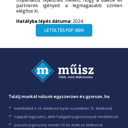
partnerek igényeit a legmagasabb szinten
elégítse ki.
Hatályba lépés dátuma:
2024.
LETÖLTÉS PDF-BEN
Találj munkát nálunk egyszerűen és gyorsan, ha
betöltötted a 16. életéved (nyári szünetben 15. életéved)
nappali tagozatos, aktív hallgatói jogviszonnyal rendelkezel
passzív jogviszony esetén 25 év alatti az életkorod