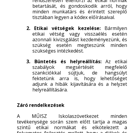
rendszeresen ellenőrzi az etikai normák
betartását, és gondoskodik arról, hogy
minden munkatárs és érintett szereplő
tisztában legyen a kódex előírásaival.
2. Etikai vétségek kezelése:
Bármilyen
etikai vétség vagy visszaélés esetén
azonnali kivizsgálást kezdeményezünk, és
szükség esetén megteszünk minden
szükséges intézkedést.
3. Büntetés és helyreállítás:
Az etikai
szabályok megsértését megfelelő
szankciókkal sújtjuk, de hangsúlyt
fektetünk arra is, hogy lehetőséget
adjunk a hibák kijavítására és a helyzet
helyreállítására.
Záró rendelkezések
A MŰISZ Iskolaszövetkezet minden
tevékenysége során szem előtt tartja a magas
szintű etikai normákat és elkötelezett a
folyamatos fejlesztés mellett, hogy a diákok és