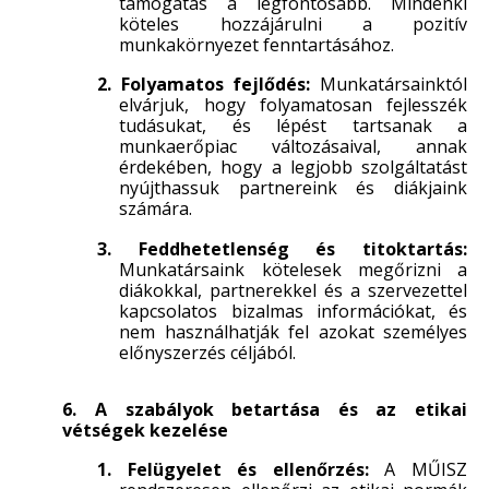
támogatás a legfontosabb. Mindenki
köteles hozzájárulni a pozitív
munkakörnyezet fenntartásához.
2. Folyamatos fejlődés:
Munkatársainktól
elvárjuk, hogy folyamatosan fejlesszék
tudásukat, és lépést tartsanak a
munkaerőpiac változásaival, annak
érdekében, hogy a legjobb szolgáltatást
nyújthassuk partnereink és diákjaink
számára.
3. Feddhetetlenség és titoktartás:
Munkatársaink kötelesek megőrizni a
diákokkal, partnerekkel és a szervezettel
kapcsolatos bizalmas információkat, és
nem használhatják fel azokat személyes
előnyszerzés céljából.
6. A szabályok betartása és az etikai
vétségek kezelése
1. Felügyelet és ellenőrzés:
A MŰISZ