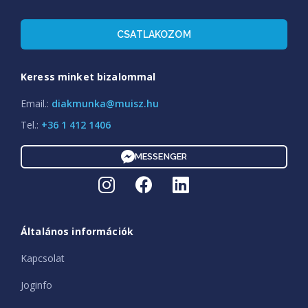
CSATLAKOZOM
Keress minket bizalommal
Email.:
diakmunka@muisz.hu
Tel.:
+36 1 412 1406
MESSENGER
Általános információk
Kapcsolat
Joginfo