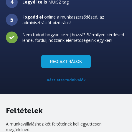
Legyél te is
MŰISZ tag!
Fogadd el
online a munkaszerződésed, az
adminisztrációt bízd ránk!
Nem tudod hogyan kezdj hozzá? Bármilyen kérdésed
lenne, fordulj hozzánk elérhetőségeink egyikén!
REGISZTRÁLOK
Részletes tudnivalók
Feltételek
A munkavállaláshoz két feltételnek kell együttesen
megfelelned: