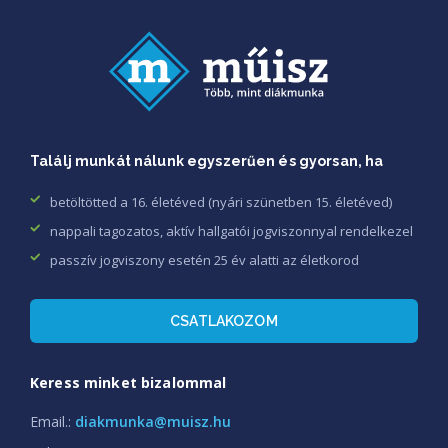
Találj munkát nálunk egyszerűen és gyorsan, ha
betöltötted a 16. életéved (nyári szünetben 15. életéved)
nappali tagozatos, aktív hallgatói jogviszonnyal rendelkezel
passzív jogviszony esetén 25 év alatti az életkorod
CSATLAKOZOM
Keress minket bizalommal
Email.:
diakmunka@muisz.hu