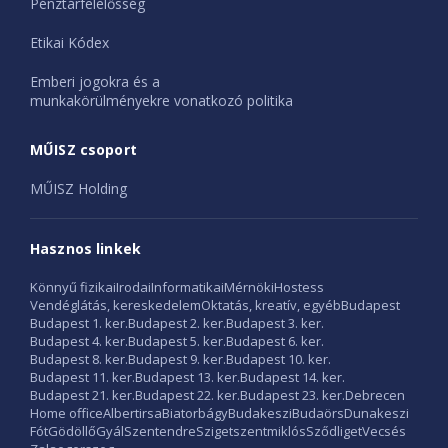
Pénztárfelelősség
Etikai Kódex
Emberi jogokra és a
munkakörülményekre vonatkozó politika
MŰISZ csoport
MŰISZ Holding
Hasznos linkek
Könnyű fizikai
Irodai
Informatikai
Mérnöki
Hostess
Vendéglátás, kereskedelem
Oktatás, kreatív, egyéb
Budapest
Budapest 1. ker.
Budapest 2. ker.
Budapest 3. ker.
Budapest 4. ker.
Budapest 5. ker.
Budapest 6. ker.
Budapest 8. ker.
Budapest 9. ker.
Budapest 10. ker.
Budapest 11. ker.
Budapest 13. ker.
Budapest 14. ker.
Budapest 21. ker.
Budapest 22. ker.
Budapest 23. ker.
Debrecen
Home office
Albertirsa
Biatorbágy
Budakeszi
Budaörs
Dunakeszi
Fót
Gödöllő
Gyál
Szentendre
Szigetszentmiklós
Sződliget
Vecsés