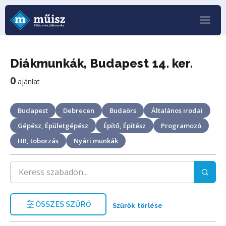
Diákmunkák, Budapest 14. ker.
0
ajánlat
Budapest
Debrecen
Budaörs
Általános irodai
Gépész, Épületgépész
Építő, Építész
Programozó
HR, toborzás
Nyári munkák
ÖSSZES SZŰRŐ
Szűrők törlése