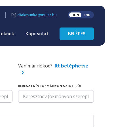
diakmunka@muisz.hu
HUN
ENG
geknek
Kapcsolat
BELÉPÉS
Van már fiókod?
Itt beléphetsz
KERESZTNÉV (OKMÁNYON SZEREPLŐ)