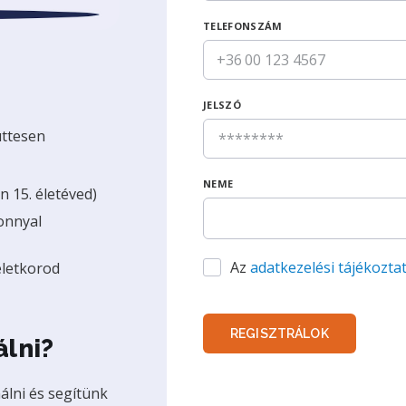
TELEFONSZÁM
+36
JELSZÓ
üttesen
NEME
n 15. életéved)
zonnyal
Az
adatkezelési tájékozta
életkorod
REGISZTRÁLOK
álni?
nálni és segítünk