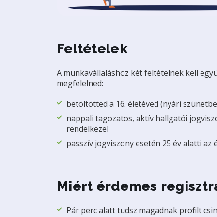
Feltételek
A munkavállaláshoz két feltételnek kell egy
megfelelned:
betöltötted a 16. életéved (nyári szünetbe
nappali tagozatos, aktív hallgatói jogvis
rendelkezel
passzív jogviszony esetén 25 év alatti az 
Miért érdemes regisztr
Pár perc alatt tudsz magadnak profilt csi