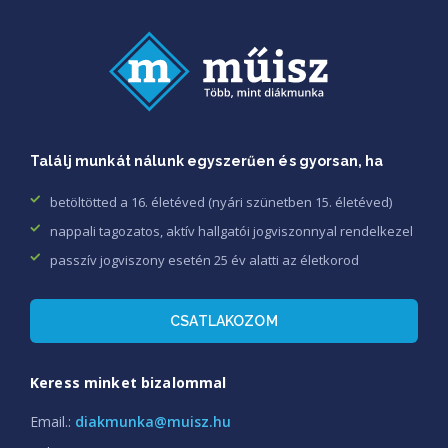
Találj munkát nálunk egyszerűen és gyorsan, ha
betöltötted a 16. életéved (nyári szünetben 15. életéved)
nappali tagozatos, aktív hallgatói jogviszonnyal rendelkezel
passzív jogviszony esetén 25 év alatti az életkorod
CSATLAKOZOM
Keress minket bizalommal
Email.:
diakmunka@muisz.hu