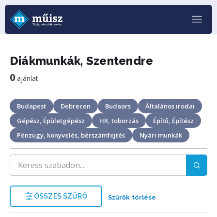
Diákmunkák, Szentendre
0
ajánlat
Budapest
Debrecen
Budaörs
Általános irodai
Gépész, Épületgépész
HR, toborzás
Építő, Építész
Pénzügy, könyvelés, bérszámfejtés
Nyári munkák
ÖSSZES SZŰRŐ
Szűrők törlése