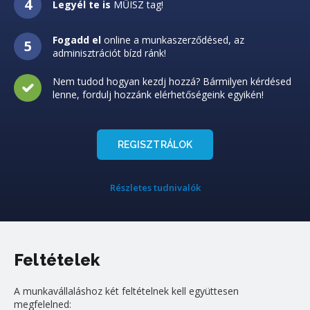
Legyél te is
MŰISZ tag!
Fogadd el
online a munkaszerződésed, az
adminisztrációt bízd ránk!
Nem tudod hogyan kezdj hozzá? Bármilyen kérdésed
lenne, fordulj hozzánk elérhetőségeink egyikén!
REGISZTRÁLOK
Részletes tudnivalók
Feltételek
A munkavállaláshoz két feltételnek kell együttesen
megfelelned: