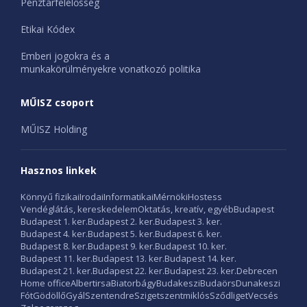
Pénztárfelelősség
Etikai Kódex
Emberi jogokra és a
munkakörülményekre vonatkozó politika
MŰISZ csoport
MŰISZ Holding
Hasznos linkek
Könnyű fizikai
Irodai
Informatikai
Mérnöki
Hostess
Vendéglátás, kereskedelem
Oktatás, kreatív, egyéb
Budapest
Budapest 1. ker.
Budapest 2. ker.
Budapest 3. ker.
Budapest 4. ker.
Budapest 5. ker.
Budapest 6. ker.
Budapest 8. ker.
Budapest 9. ker.
Budapest 10. ker.
Budapest 11. ker.
Budapest 13. ker.
Budapest 14. ker.
Budapest 21. ker.
Budapest 22. ker.
Budapest 23. ker.
Debrecen
Home office
Albertirsa
Biatorbágy
Budakeszi
Budaörs
Dunakeszi
Fót
Gödöllő
Gyál
Szentendre
Szigetszentmiklós
Sződliget
Vecsés