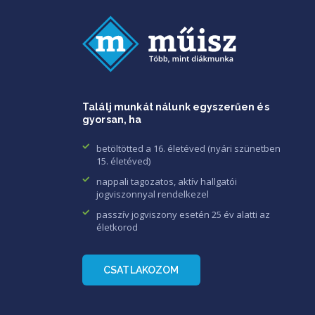
Találj munkát nálunk egyszerűen és
gyorsan, ha
betöltötted a 16. életéved (nyári szünetben
15. életéved)
nappali tagozatos, aktív hallgatói
jogviszonnyal rendelkezel
passzív jogviszony esetén 25 év alatti az
életkorod
CSATLAKOZOM