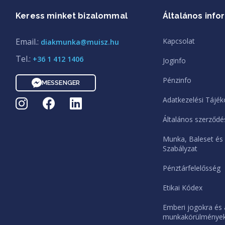
Keress minket bizalommal
Általános info
Email.:
Kapcsolat
diakmunka@muisz.hu
Tel.:
+36 1 412 1406
Joginfo
Pénzinfo
MESSENGER
Adatkezelési Tájék
Általános szerződés
Munka, Baleset és
Szabályzat
Pénztárfelelősség
Etikai Kódex
Emberi jogokra és 
munkakörülményekr