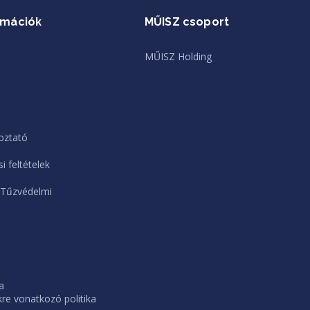
rmációk
MŰISZ csoport
MŰISZ Holding
oztató
i feltételek
 Tűzvédelmi
a
e vonatkozó politika