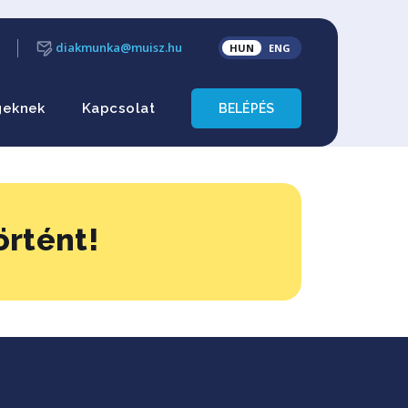
diakmunka@muisz.hu
HUN
ENG
geknek
Kapcsolat
BELÉPÉS
örtént!