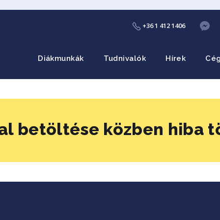
+36 1 412 1406
Diákmunkák
Tudnivalók
Hírek
Cé
al betöltése közben hiba t