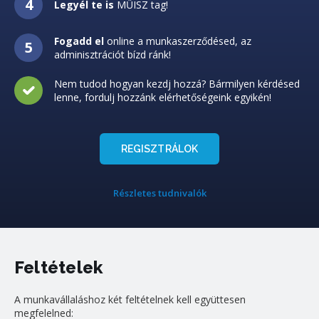
Legyél te is
MŰISZ tag!
Fogadd el
online a munkaszerződésed, az
adminisztrációt bízd ránk!
Nem tudod hogyan kezdj hozzá? Bármilyen kérdésed
lenne, fordulj hozzánk elérhetőségeink egyikén!
REGISZTRÁLOK
Részletes tudnivalók
Feltételek
A munkavállaláshoz két feltételnek kell együttesen
megfelelned: