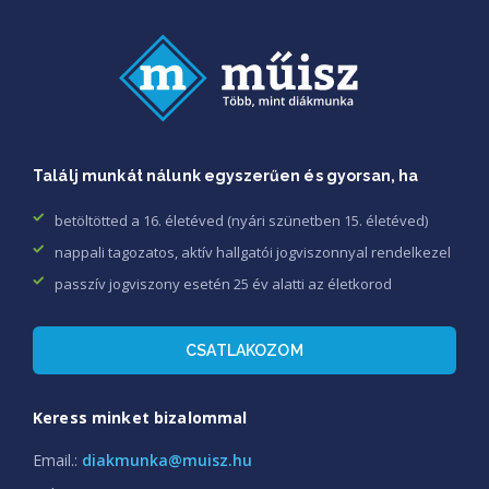
Találj munkát nálunk egyszerűen és gyorsan, ha
betöltötted a 16. életéved (nyári szünetben 15. életéved)
nappali tagozatos, aktív hallgatói jogviszonnyal rendelkezel
passzív jogviszony esetén 25 év alatti az életkorod
CSATLAKOZOM
Keress minket bizalommal
Email.:
diakmunka@muisz.hu