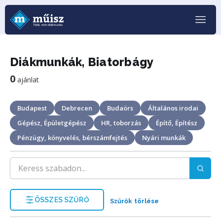
Diákmunkák, Biatorbágy
0
ajánlat
Budapest
Debrecen
Budaörs
Általános irodai
Gépész, Épületgépész
HR, toborzás
Építő, Építész
Pénzügy, könyvelés, bérszámfejtés
Nyári munkák
ÖSSZES SZŰRŐ
Szűrők törlése