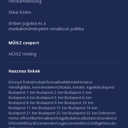
Pénztárfelelősség
Etikai Kódex
Emberi jogokra és a
munkakörülményekre vonatkozó politika
MŰISZ csoport
MŰISZ Holding
Hasznos linkek
Könnyű fizikai
Irodai
Informatikai
Mérnöki
Hostess
Vendéglátás, kereskedelem
Oktatás, kreatív, egyéb
Budapest
Budapest 1. ker.
Budapest 2. ker.
Budapest 3. ker.
Budapest 4. ker.
Budapest 5. ker.
Budapest 6. ker.
Budapest 8. ker.
Budapest 9. ker.
Budapest 10. ker.
Budapest 11. ker.
Budapest 13. ker.
Budapest 14. ker.
Budapest 21. ker.
Budapest 22. ker.
Budapest 23. ker.
Debrecen
Home office
Albertirsa
Biatorbágy
Budakeszi
Budaörs
Dunakeszi
Fót
Gödöllő
Gyál
Szentendre
Szigetszentmiklós
Sződliget
Vecsés