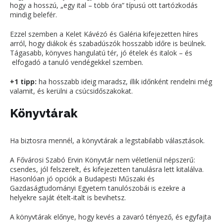
hogy a hosszú, „egy ital – több óra” típusú ott tartózkodás
mindig belefér.
Ezzel szemben a Kelet Kávézó és Galéria kifejezetten híres
arról, hogy diákok és szabadúszók hosszabb időre is beülnek.
Tágasabb, könyves hangulatú tér, jó ételek és italok – és
elfogadó a tanuló vendégekkel szemben.
+1 tipp:
ha hosszabb ideig maradsz, illik időnként rendelni még
valamit, és kerülni a csúcsidőszakokat.
Könyvtárak
Ha biztosra mennél, a könyvtárak a legstabilabb választások.
A Fővárosi Szabó Ervin Könyvtár nem véletlenül népszerű:
csendes, jól felszerelt, és kifejezetten tanulásra lett kitalálva.
Hasonlóan jó opciók a
Budapesti Műszaki és
Gazdaságtudományi Egyetem
tanulószobái is ezekre a
helyekre saját ételt-italt is bevihetsz.
A könyvtárak előnye, hogy kevés a zavaró tényező, és egyfajta