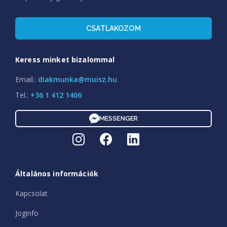
CSATLAKOZOM
Keress minket bizalommal
Email.:
diakmunka@muisz.hu
Tel.:
+36 1 412 1406
MESSENGER
Általános információk
Kapcsolat
Joginfo