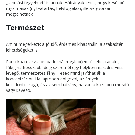
„tanulási fegyelmet” is adnak. Hátrányuk lehet, hogy kevésbé
rugalmasak (nyitvatartás, helyfoglalás), illetve gyorsan
megtelhetnek.
Természet
Amint megérkezik a jó idő, érdemes kihasználni a szabadtéri
lehetőségeket is.
Parkokban, asztalos padoknál meglepően jól lehet tanulni,
főleg ha hosszabb ideig szeretnél egy helyben maradni. Friss
levegő, természetes fény – ezek mind javíthatják a
koncentrációt. Ha laptopon dolgozol, az árnyék
kulcsfontosságú, és az sem hátrány, ha van a közelben mosdó
vagy kávézó.