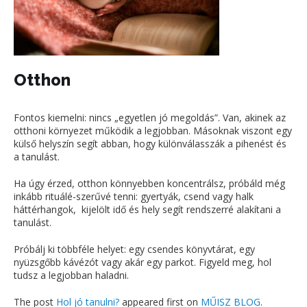
Otthon
Fontos kiemelni: nincs „egyetlen jó megoldás”. Van, akinek az
otthoni környezet működik a legjobban. Másoknak viszont egy
külső helyszín segít abban, hogy különválasszák a pihenést és
a tanulást.
Ha úgy érzed, otthon könnyebben koncentrálsz, próbáld még
inkább rituálé-szerűvé tenni: gyertyák, csend vagy halk
háttérhangok, kijelölt idő és hely segít rendszerré alakítani a
tanulást.
Próbálj ki többféle helyet: egy csendes könyvtárat, egy
nyüzsgőbb kávézót vagy akár egy parkot. Figyeld meg, hol
tudsz a legjobban haladni.
The post
Hol jó tanulni?
appeared first on
MŰISZ BLOG
.