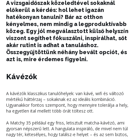
A vizsgaidőszak közeledtével sokaknál
előkerül a kérdés: hol lehet igazán
hatékonyan tanulni? Bár az otthon
kényelmes, nem mindig a legproduktívabb
közeg. Egy jól megválasztott külső helyszín
viszont segíthet fókuszálni, inspirálhat, sőt
akár rutint is adhat a tanuláshoz.
Összegyűjtöttünk néhány bevált opciót, és
azt is, mire érdemes figyelni.
Kávézók
A kávézók klasszikus tanulóhelyek: van kávé, wifi és változó
mértékű háttérzaj – sokaknak ez az ideális kombináció.
Ugyanakkor fontos szempont, hogy mennyire tolerálja a hely,
ha egyetlen ital mellett több órát töltesz ott.
A Matchy 35 például egy friss, letisztult matcha-kávézó, ami
gyorsan népszerű lett. A hangulata inspiráló, de mivel nem túl
nagy tér, kétesélyes, hogy találsz-e helyet – és az sem biztos,