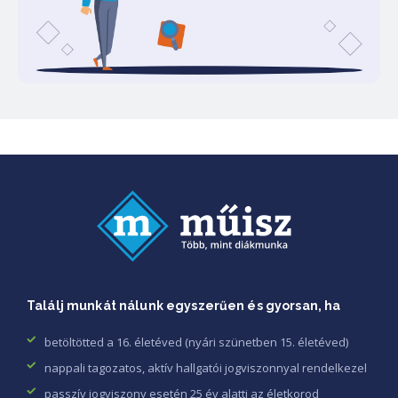
Találj munkát nálunk egyszerűen és gyorsan, ha
betöltötted a 16. életéved (nyári szünetben 15. életéved)
nappali tagozatos, aktív hallgatói jogviszonnyal rendelkezel
passzív jogviszony esetén 25 év alatti az életkorod