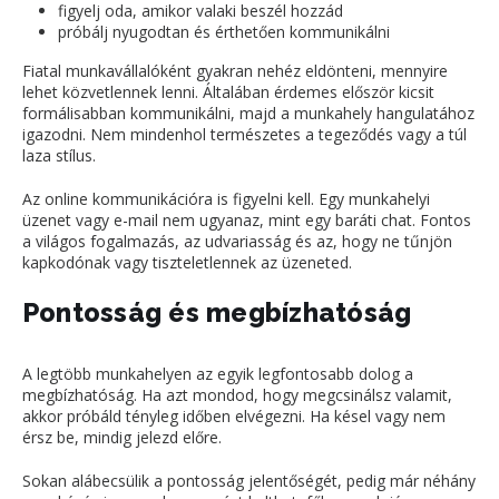
figyelj oda, amikor valaki beszél hozzád
próbálj nyugodtan és érthetően kommunikálni
Fiatal munkavállalóként gyakran nehéz eldönteni, mennyire
lehet közvetlennek lenni. Általában érdemes először kicsit
formálisabban kommunikálni, majd a munkahely hangulatához
igazodni. Nem mindenhol természetes a tegeződés vagy a túl
laza stílus.
Az online kommunikációra is figyelni kell. Egy munkahelyi
üzenet vagy e-mail nem ugyanaz, mint egy baráti chat. Fontos
a világos fogalmazás, az udvariasság és az, hogy ne tűnjön
kapkodónak vagy tiszteletlennek az üzeneted.
Pontosság és megbízhatóság
A legtöbb munkahelyen az egyik legfontosabb dolog a
megbízhatóság. Ha azt mondod, hogy megcsinálsz valamit,
akkor próbáld tényleg időben elvégezni. Ha késel vagy nem
érsz be, mindig jelezd előre.
Sokan alábecsülik a pontosság jelentőségét, pedig már néhány