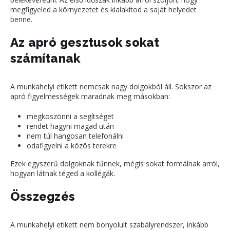
megfigyeled a környezetet és kialakítod a saját helyedet
benne.
Az apró gesztusok sokat
számítanak
A munkahelyi etikett nemcsak nagy dolgokból áll. Sokszor az
apró figyelmességek maradnak meg másokban:
megköszönni a segítséget
rendet hagyni magad után
nem túl hangosan telefonálni
odafigyelni a közös terekre
Ezek egyszerű dolgoknak tűnnek, mégis sokat formálnak arról,
hogyan látnak téged a kollégák.
Összegzés
A munkahelyi etikett nem bonyolult szabályrendszer, inkább