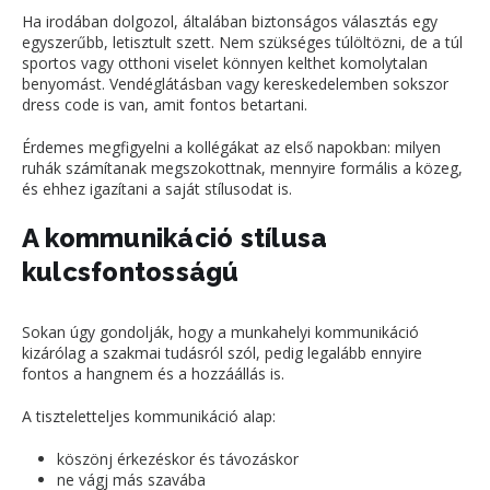
Ha irodában dolgozol, általában biztonságos választás egy
egyszerűbb, letisztult szett. Nem szükséges túlöltözni, de a túl
sportos vagy otthoni viselet könnyen kelthet komolytalan
benyomást. Vendéglátásban vagy kereskedelemben sokszor
dress code is van, amit fontos betartani.
Érdemes megfigyelni a kollégákat az első napokban: milyen
ruhák számítanak megszokottnak, mennyire formális a közeg,
és ehhez igazítani a saját stílusodat is.
A kommunikáció stílusa
kulcsfontosságú
Sokan úgy gondolják, hogy a munkahelyi kommunikáció
kizárólag a szakmai tudásról szól, pedig legalább ennyire
fontos a hangnem és a hozzáállás is.
A tiszteletteljes kommunikáció alap:
köszönj érkezéskor és távozáskor
ne vágj más szavába