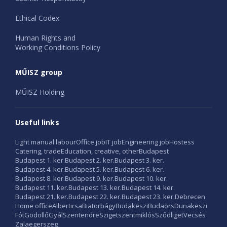
Ethical Codex
Human Rights and
Working Conditions Policy
MŰISZ group
MŰISZ Holding
Useful links
Light manual labour
Office job
IT job
Engineering job
Hostess
Catering, trade
Education, creative, other
Budapest
Budapest 1. ker.
Budapest 2. ker.
Budapest 3. ker.
Budapest 4. ker.
Budapest 5. ker.
Budapest 6. ker.
Budapest 8. ker.
Budapest 9. ker.
Budapest 10. ker.
Budapest 11. ker.
Budapest 13. ker.
Budapest 14. ker.
Budapest 21. ker.
Budapest 22. ker.
Budapest 23. ker.
Debrecen
Home office
Albertirsa
Biatorbágy
Budakeszi
Budaörs
Dunakeszi
Fót
Gödöllő
Gyál
Szentendre
Szigetszentmiklós
Sződliget
Vecsés
Zalaegerszeg