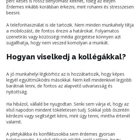
perc késés is rossz benyomást kelthet, főleg az elején.
Érdemes inkább korábban érkezni, mint rohanni és stresszesen
beesni.
A telefonhasználat is ide tartozik. Nem minden munkahely tiltja
a mobilozást, de fontos érezni a határokat. Folyamatos
üzenetírás vagy közösségi média görgetése könnyen azt
sugallhatja, hogy nem veszed komolyan a munkát.
Hogyan viselkedj a kollégákkal?
A jó munkahelyi légkörhöz az is hozzátartozik, hogy képes
legyél együttműködni másokkal. Nem kell mindenkivel legjobb
barátnak lenni, de fontos az alapvető udvariasság és
nyitottság.
Ha hibázol, vállald be nyugodtan. Senki sem várja el, hogy az
első napodon mindent tökéletesen tudj. Sokkal jobb őszintén
kérdezni vagy segítséget kérni, mint úgy tenni, mintha értenél
valamit.
A pletykákba és konfliktusokba sem érdemes gyorsan
belekeveredni. Az első időszak inkább arról szóljon, hogy