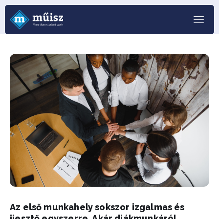
Az első munkahely sokszor izgalmas és
ijesztő egyszerre. Akár diákmunkáról,