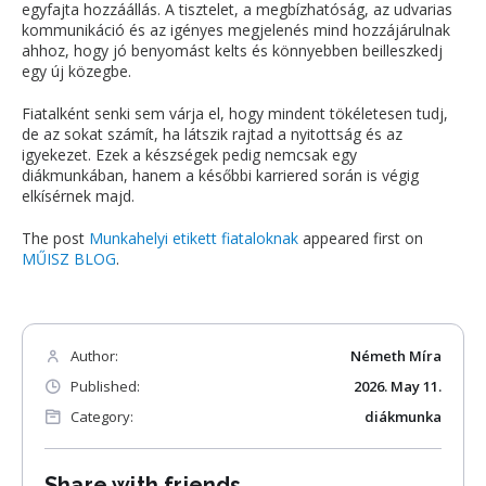
egyfajta hozzáállás. A tisztelet, a megbízhatóság, az udvarias
kommunikáció és az igényes megjelenés mind hozzájárulnak
ahhoz, hogy jó benyomást kelts és könnyebben beilleszkedj
egy új közegbe.
Fiatalként senki sem várja el, hogy mindent tökéletesen tudj,
de az sokat számít, ha látszik rajtad a nyitottság és az
igyekezet. Ezek a készségek pedig nemcsak egy
diákmunkában, hanem a későbbi karriered során is végig
elkísérnek majd.
The post
Munkahelyi etikett fiataloknak
appeared first on
MŰISZ BLOG
.
Author:
Németh Míra
Published:
2026. May 11.
Category:
diákmunka
Share with friends