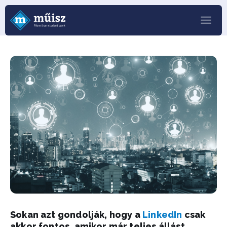
Sokan azt gondolják, hogy a
LinkedIn
csak
akkor fontos, amikor már teljes állást