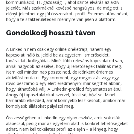
kommunikáció, IT, gazdaság –, ahol szinte elvárás az aktív
jelenlét. Más szakmáknál kevésbé hangsúlyos, de még ott is
előnyt jelenthet egy jól összerakott profil. Érdemes utánanézni,
hogy a te szakterületeden mennyire van jelen a platform.
Gondolkodj hosszú távon
A LinkedIn nem csak egy online önéletrajz, hanem egy
kapcsolati háló is. Jelöld be az egyetemi ismerőseidet,
tanáraidat, kollégáidat. Minél több releváns kapcsolatod van,
annál nagyobb az esélye, hogy új lehetőségek találnak meg.
Nem kell minden nap posztolnod, de időnként érdemes
aktivitást mutatni. Egy komment, egy megosztás vagy egy
rövid beszámoló egy elért eredményről már segíthet abban,
hogy láthatóbbá válj. A LinkedIn-profilod folyamatosan épül.
Ahogy új tapasztalatokat szerzel, frissítsd, bővítsd. Minél
hamarabb elkezded, annál könnyebb lesz később, amikor már
komolyabb állásokat pályázol meg.
Összességében a LinkedIn egy olyan eszköz, amit sok diák
alábecsül, pedig már az egyetem alatt is konkrét lehetőségeket
adhat. Nem kell tökéletes profil az elején – a lényeg, hogy