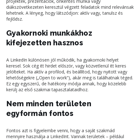
projektek, prezentációk, önkéntes munka vagy
diákszövetkezeten keresztül végzett feladatok mind relevánsak
lehetnek. A lényeg, hogy látszódjon: aktív vagy, tanulsz és
fejlődsz.
Gyakornoki munkákhoz
kifejezetten hasznos
A LinkedIn különösen jól működik, ha gyakornoki helyet
keresel. Sok cég itt hirdet először, vagy közvetlenül itt keres
jelölteket. Ha aktív a profilod, és beállítod, hogy nyitott vagy
lehetőségekre („Open to work”), akár meg is találhatnak téged.
Ez egy egyszerű, de hatékony módja annak, hogy közelebb
kerülj az első szakmai tapasztalataidhoz.
Nem minden területen
egyformán fontos
Fontos azt is figyelembe venni, hogy a saját szakmád
mennyire használja a LinkedInt. Vannak területek – például