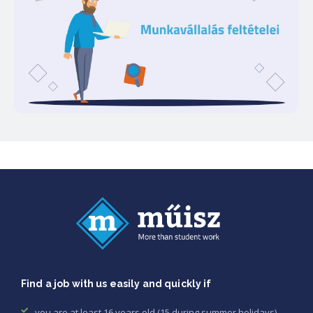
Find a job with us easily and quickly if
you are at least 16 years old (15 during summer holidays)