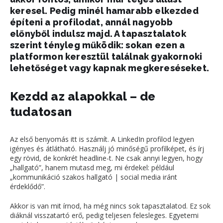
keresel. Pedig minél hamarabb elkezded
építeni a profilodat, annál nagyobb
előnyből indulsz majd. A tapasztalatok
szerint tényleg működik: sokan ezen a
platformon keresztül találnak gyakornoki
lehetőséget vagy kapnak megkereséseket.
Kezdd az alapokkal – de
tudatosan
Az első benyomás itt is számít. A
LinkedIn
profilod legyen
igényes és átlátható. Használj jó minőségű profilképet, és írj
egy rövid, de konkrét headline-t. Ne csak annyi legyen, hogy
„hallgató”, hanem mutasd meg, mi érdekel: például
„kommunikáció szakos hallgató | social media iránt
érdeklődő”.
Akkor is van mit írnod, ha még nincs sok tapasztalatod. Ez sok
diáknál visszatartó erő, pedig teljesen felesleges. Egyetemi