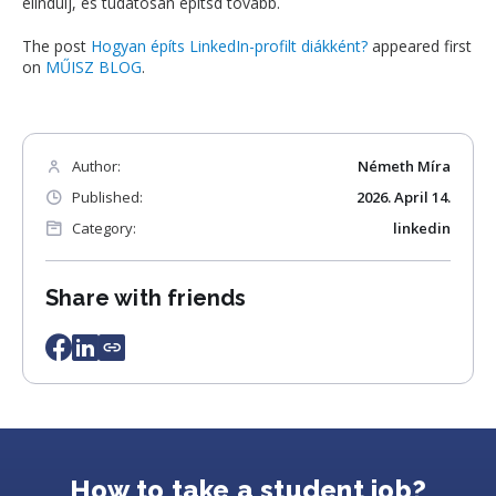
elindulj, és tudatosan építsd tovább.
The post
Hogyan építs LinkedIn-profilt diákként?
appeared first
on
MŰISZ BLOG
.
Author:
Németh Míra
Published:
2026. April 14.
Category:
linkedin
Share with friends
How to take a student job?