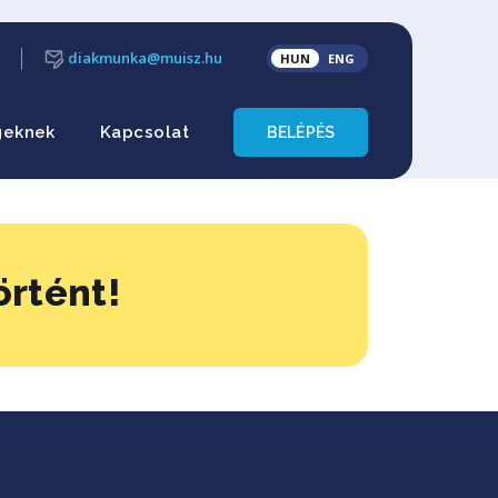
diakmunka@muisz.hu
HUN
ENG
geknek
Kapcsolat
BELÉPÉS
örtént!