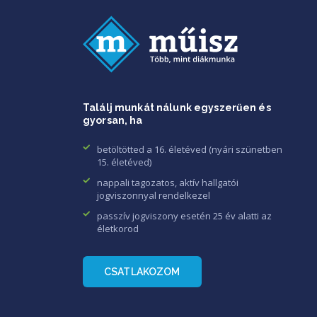
Találj munkát nálunk egyszerűen és
gyorsan, ha
betöltötted a 16. életéved (nyári szünetben
15. életéved)
nappali tagozatos, aktív hallgatói
jogviszonnyal rendelkezel
passzív jogviszony esetén 25 év alatti az
életkorod
CSATLAKOZOM