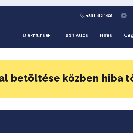
+36 1 412 1406
Diákmunkák
Tudnivalók
Hírek
Cé
al betöltése közben hiba t