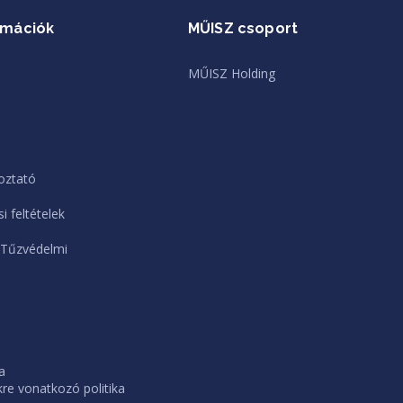
rmációk
MŰISZ csoport
MŰISZ Holding
oztató
i feltételek
 Tűzvédelmi
a
e vonatkozó politika