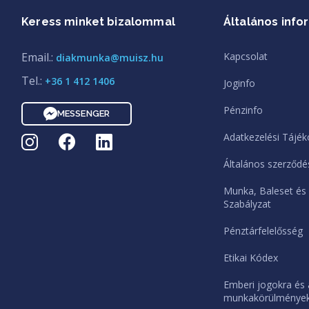
Keress minket bizalommal
Általános info
Email.:
Kapcsolat
diakmunka@muisz.hu
Tel.:
+36 1 412 1406
Joginfo
Pénzinfo
MESSENGER
Adatkezelési Tájék
Általános szerződés
Munka, Baleset és
Szabályzat
Pénztárfelelősség
Etikai Kódex
Emberi jogokra és 
munkakörülményekr