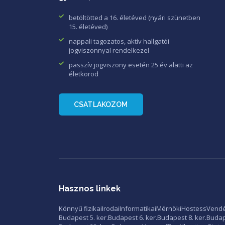
betöltötted a 16. életéved (nyári szünetben
15. életéved)
nappali tagozatos, aktív hallgatói
jogviszonnyal rendelkezel
passzív jogviszony esetén 25 év alatti az
életkorod
CSATLAKOZOM
Hasznos linkek
Könnyű fizikai
Irodai
Informatikai
Mérnöki
Hostess
Vendé
Budapest 5. ker.
Budapest 6. ker.
Budapest 8. ker.
Budape