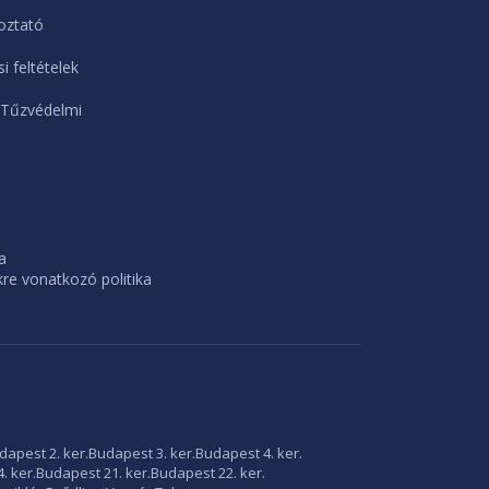
oztató
i feltételek
 Tűzvédelmi
a
e vonatkozó politika
dapest 2. ker.
Budapest 3. ker.
Budapest 4. ker.
. ker.
Budapest 21. ker.
Budapest 22. ker.