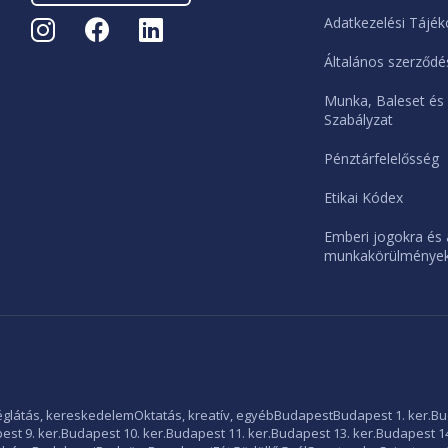
Adatkezelési Tájék
Általános szerződés
Munka, Baleset és
Szabályzat
Pénztárfelelősség
Etikai Kódex
Emberi jogokra és 
munkakörülményekr
glátás, kereskedelem
Oktatás, kreatív, egyéb
Budapest
Budapest 1. ker.
Bu
st 9. ker.
Budapest 10. ker.
Budapest 11. ker.
Budapest 13. ker.
Budapest 14