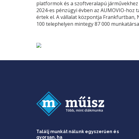
platformok és a szoftveralapú járművekhez
2024-es pénzügyi évben az AUMOVIO-hoz tart
értek el. A vállalat központja Frankfurtban
100 telephelyen mintegy 87 000 munkatársat
Találj munkát nálunk egyszerűen és
gyorsan, ha