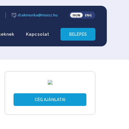
diakmunka@muisz.hu
HUN
ENG
geknek
Kapcsolat
BELÉPÉS
CÉG AJÁNLATAI