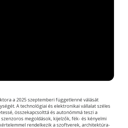
ektora a 2025 szeptemberi függetlenné válását
gét. A technológiai és elektronikai vállalat széles
zetessé, összekapcsolttá és autonómmá teszi a
 szenzoros megoldások, kijelzők, fék- és kényelmi
akértelemmel rendelkezik a szoftverek, architektúra-