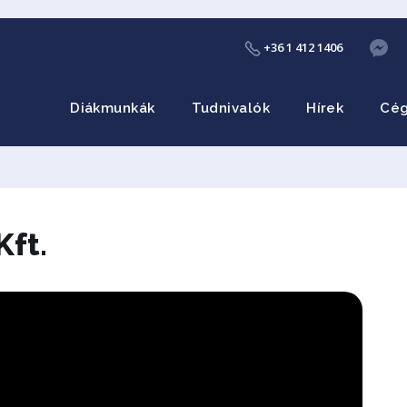
+36 1 412 1406
Diákmunkák
Tudnivalók
Hírek
Cé
ft.