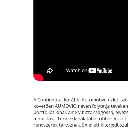
A Continental korábbi Automotive üzleti sz
követően AUMOVIO néven folytatja tevékenysé
portfóliót kínál, amely biztonságossá, élve
mobilitást. Termékkínálatába többek között
rendszerek tartoznak. Emellett kiterjedt sz