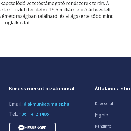
 kapcsolódó vezetéstámogató rendszerek terén. A
ozó üzleti területek 19,6 milliárd euró árbevételt
, Németországban található, és világszerte több mint
 foglalkoztat.
Keress minket bizalommal
Általános info
Email.:
Kapcsolat
diakmunka@muisz.hu
Tel.:
+36 1 412 1406
Joginfo
Pénzinfo
MESSENGER