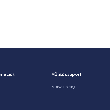
rmációk
MŰISZ csoport
MŰISZ Holding