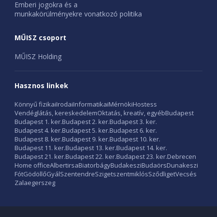
Emberi jogokra és a
munkakörülményekre vonatkozó politika
MŰISZ csoport
MŰISZ Holding
Hasznos linkek
Könnyű fizikai
Irodai
Informatikai
Mérnöki
Hostess
Vendéglátás, kereskedelem
Oktatás, kreatív, egyéb
Budapest
Budapest 1. ker.
Budapest 2. ker.
Budapest 3. ker.
Budapest 4. ker.
Budapest 5. ker.
Budapest 6. ker.
Budapest 8. ker.
Budapest 9. ker.
Budapest 10. ker.
Budapest 11. ker.
Budapest 13. ker.
Budapest 14. ker.
Budapest 21. ker.
Budapest 22. ker.
Budapest 23. ker.
Debrecen
Home office
Albertirsa
Biatorbágy
Budakeszi
Budaörs
Dunakeszi
Fót
Gödöllő
Gyál
Szentendre
Szigetszentmiklós
Sződliget
Vecsés
Zalaegerszeg