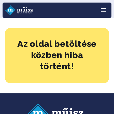
Az oldal betöltése
közben hiba
történt!