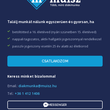
Találj munkát nálunk egyszerűen és gyorsan, ha
betöltötted a 16. életéved (nyári szünetben 15. életéved)
nappali tagozatos, aktív hallgatói jogviszonnyal rendelkezel
passzív jogviszony esetén 25 év alatti az életkorod
CSATLAKOZOM
Keress minket bizalommal
Email.:
diakmunka@muisz.hu
Tel.:
+36 1 412 1406
MESSENGER