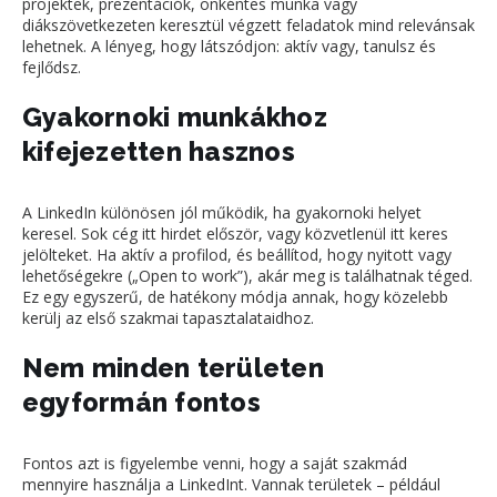
projektek, prezentációk, önkéntes munka vagy
diákszövetkezeten keresztül végzett feladatok mind relevánsak
lehetnek. A lényeg, hogy látszódjon: aktív vagy, tanulsz és
fejlődsz.
Gyakornoki munkákhoz
kifejezetten hasznos
A LinkedIn különösen jól működik, ha gyakornoki helyet
keresel. Sok cég itt hirdet először, vagy közvetlenül itt keres
jelölteket. Ha aktív a profilod, és beállítod, hogy nyitott vagy
lehetőségekre („Open to work”), akár meg is találhatnak téged.
Ez egy egyszerű, de hatékony módja annak, hogy közelebb
kerülj az első szakmai tapasztalataidhoz.
Nem minden területen
egyformán fontos
Fontos azt is figyelembe venni, hogy a saját szakmád
mennyire használja a LinkedInt. Vannak területek – például