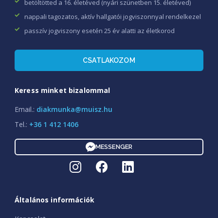
betöltötted a 16. életéved (nyári szünetben 15. életéved)
nappali tagozatos, aktív hallgatói jogviszonnyal rendelkezel
passzív jogviszony esetén 25 év alatti az életkorod
CSATLAKOZOM
Keress minket bizalommal
Email.:
diakmunka@muisz.hu
Tel.:
+36 1 412 1406
MESSENGER
Általános információk