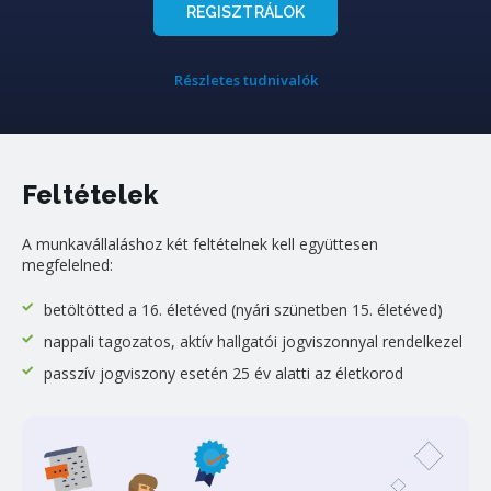
REGISZTRÁLOK
Részletes tudnivalók
Feltételek
A munkavállaláshoz két feltételnek kell együttesen
megfelelned:
betöltötted a 16. életéved (nyári szünetben 15. életéved)
nappali tagozatos, aktív hallgatói jogviszonnyal rendelkezel
passzív jogviszony esetén 25 év alatti az életkorod