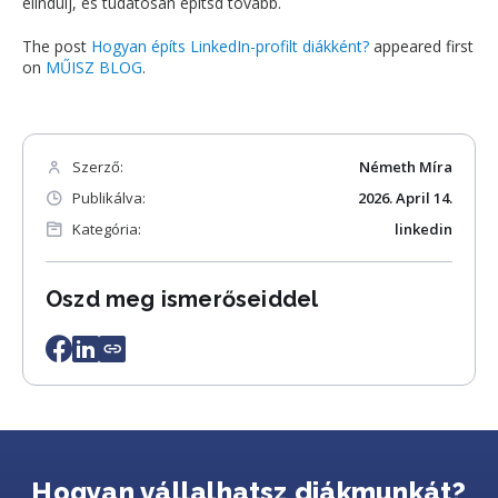
elindulj, és tudatosan építsd tovább.
The post
Hogyan építs LinkedIn-profilt diákként?
appeared first
on
MŰISZ BLOG
.
Szerző:
Németh Míra
Publikálva:
2026. April 14.
Kategória:
linkedin
Oszd meg ismerőseiddel
Hogyan vállalhatsz diákmunkát?