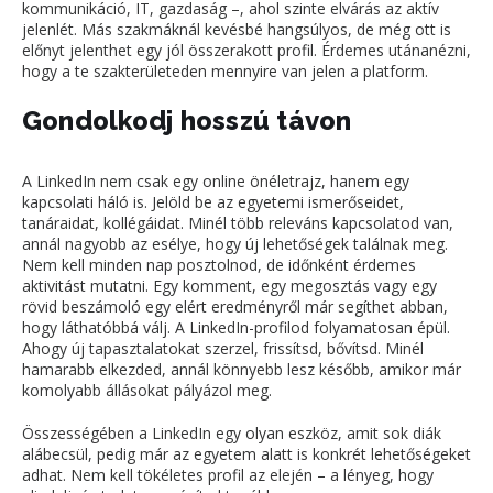
kommunikáció, IT, gazdaság –, ahol szinte elvárás az aktív
jelenlét. Más szakmáknál kevésbé hangsúlyos, de még ott is
előnyt jelenthet egy jól összerakott profil. Érdemes utánanézni,
hogy a te szakterületeden mennyire van jelen a platform.
Gondolkodj hosszú távon
A LinkedIn nem csak egy online önéletrajz, hanem egy
kapcsolati háló is. Jelöld be az egyetemi ismerőseidet,
tanáraidat, kollégáidat. Minél több releváns kapcsolatod van,
annál nagyobb az esélye, hogy új lehetőségek találnak meg.
Nem kell minden nap posztolnod, de időnként érdemes
aktivitást mutatni. Egy komment, egy megosztás vagy egy
rövid beszámoló egy elért eredményről már segíthet abban,
hogy láthatóbbá válj. A LinkedIn-profilod folyamatosan épül.
Ahogy új tapasztalatokat szerzel, frissítsd, bővítsd. Minél
hamarabb elkezded, annál könnyebb lesz később, amikor már
komolyabb állásokat pályázol meg.
Összességében a LinkedIn egy olyan eszköz, amit sok diák
alábecsül, pedig már az egyetem alatt is konkrét lehetőségeket
adhat. Nem kell tökéletes profil az elején – a lényeg, hogy