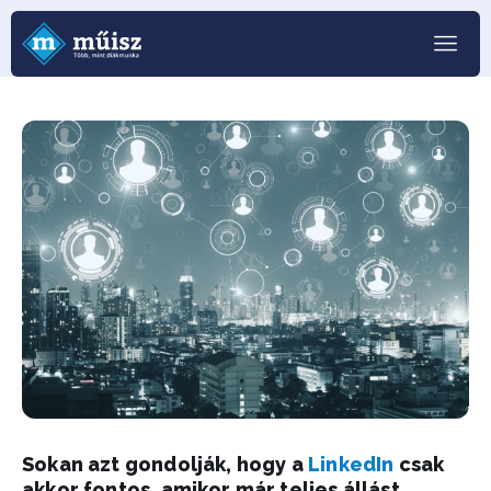
Sokan azt gondolják, hogy a
LinkedIn
csak
akkor fontos, amikor már teljes állást