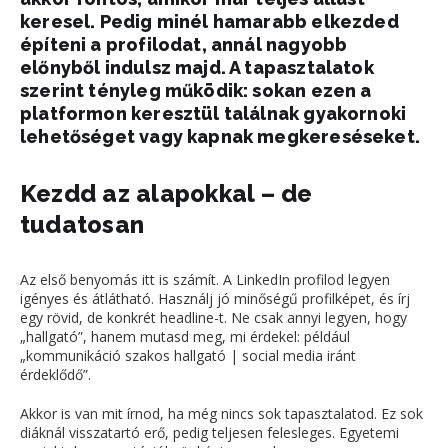
keresel. Pedig minél hamarabb elkezded
építeni a profilodat, annál nagyobb
előnyből indulsz majd. A tapasztalatok
szerint tényleg működik: sokan ezen a
platformon keresztül találnak gyakornoki
lehetőséget vagy kapnak megkereséseket.
Kezdd az alapokkal – de
tudatosan
Az első benyomás itt is számít. A
LinkedIn
profilod legyen
igényes és átlátható. Használj jó minőségű profilképet, és írj
egy rövid, de konkrét headline-t. Ne csak annyi legyen, hogy
„hallgató”, hanem mutasd meg, mi érdekel: például
„kommunikáció szakos hallgató | social media iránt
érdeklődő”.
Akkor is van mit írnod, ha még nincs sok tapasztalatod. Ez sok
diáknál visszatartó erő, pedig teljesen felesleges. Egyetemi