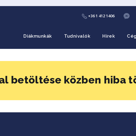
+36 1 412 1406
Diákmunkák
Tudnivalók
Hírek
Cé
al betöltése közben hiba t