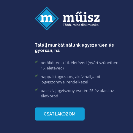
Találj munkát nálunk egyszerűen és
gyorsan, ha
betöltötted a 16. életéved (nyári szünetben
15. életéved)
nappali tagozatos, aktív hallgatói
jogviszonnyal rendelkezel
passzív jogviszony esetén 25 év alatti az
életkorod
CSATLAKOZOM