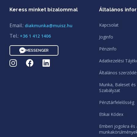
Keress minket bizalommal
Általános info
Email.:
Kapcsolat
diakmunka@muisz.hu
Tel.:
+36 1 412 1406
Joginfo
Pénzinfo
MESSENGER
Adatkezelési Tájék
Általános szerződés
Munka, Baleset és
Szabályzat
Pénztárfelelősség
Etikai Kódex
Emberi jogokra és 
munkakörülményekr