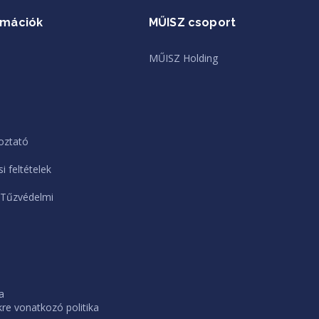
rmációk
MŰISZ csoport
MŰISZ Holding
oztató
i feltételek
 Tűzvédelmi
a
e vonatkozó politika