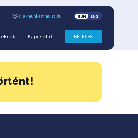
diakmunka@muisz.hu
HUN
ENG
geknek
Kapcsolat
BELÉPÉS
örtént!