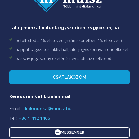
Találj munkát nálunk egyszerűen és gyorsan, ha
betöltötted a 16. életéved (nyári szünetben 15. életéved)
nappali tagozatos, aktív hallgatói jogviszonnyal rendelkezel
passzív jogviszony esetén 25 év alatti az életkorod
CSATLAKOZOM
Keress minket bizalommal
Email.:
diakmunka@muisz.hu
Tel.:
+36 1 412 1406
MESSENGER