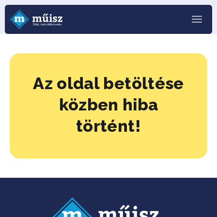
Az oldal betöltése
közben hiba
történt!