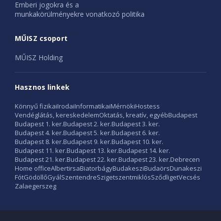
Emberi jogokra és a
munkakörülményekre vonatkozó politika
MŰISZ csoport
MŰISZ Holding
Hasznos linkek
Könnyű fizikai
Irodai
Informatikai
Mérnöki
Hostess
Vendéglátás, kereskedelem
Oktatás, kreatív, egyéb
Budapest
Budapest 1. ker.
Budapest 2. ker.
Budapest 3. ker.
Budapest 4. ker.
Budapest 5. ker.
Budapest 6. ker.
Budapest 8. ker.
Budapest 9. ker.
Budapest 10. ker.
Budapest 11. ker.
Budapest 13. ker.
Budapest 14. ker.
Budapest 21. ker.
Budapest 22. ker.
Budapest 23. ker.
Debrecen
Home office
Albertirsa
Biatorbágy
Budakeszi
Budaörs
Dunakeszi
Fót
Gödöllő
Gyál
Szentendre
Szigetszentmiklós
Sződliget
Vecsés
Zalaegerszeg