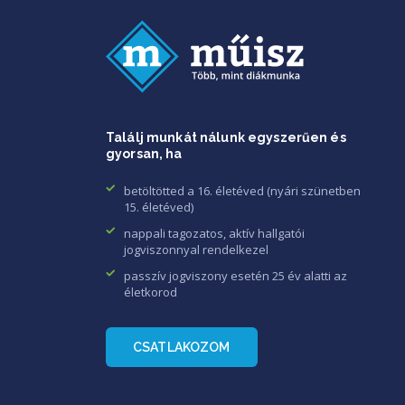
Találj munkát nálunk egyszerűen és
gyorsan, ha
betöltötted a 16. életéved (nyári szünetben
15. életéved)
nappali tagozatos, aktív hallgatói
jogviszonnyal rendelkezel
passzív jogviszony esetén 25 év alatti az
életkorod
CSATLAKOZOM