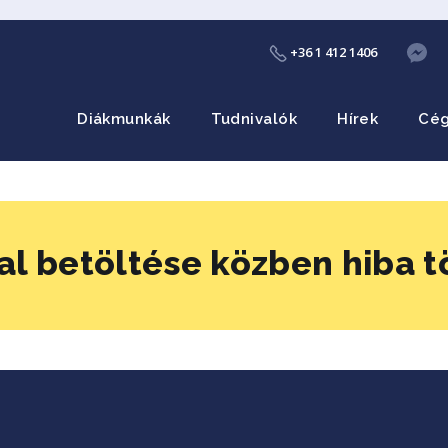
+36 1 412 1406
Diákmunkák
Tudnivalók
Hírek
Cé
al betöltése közben hiba t