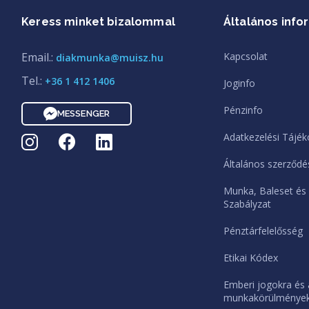
Keress minket bizalommal
Általános info
Email.:
Kapcsolat
diakmunka@muisz.hu
Tel.:
+36 1 412 1406
Joginfo
Pénzinfo
MESSENGER
Adatkezelési Tájék
Általános szerződés
Munka, Baleset és
Szabályzat
Pénztárfelelősség
Etikai Kódex
Emberi jogokra és 
munkakörülményekr