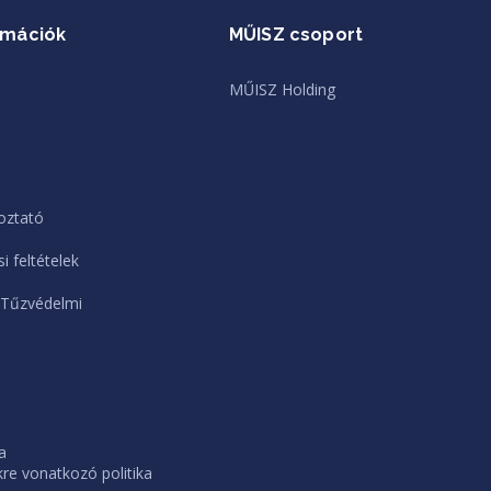
rmációk
MŰISZ csoport
MŰISZ Holding
oztató
i feltételek
 Tűzvédelmi
a
e vonatkozó politika