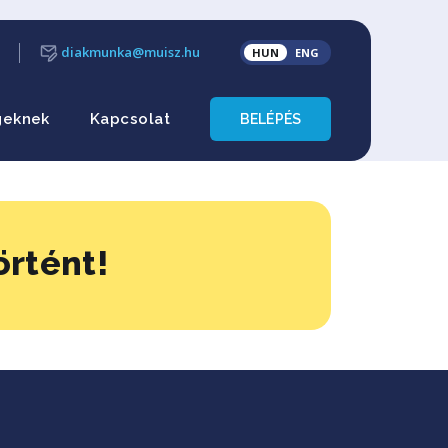
diakmunka@muisz.hu
HUN
ENG
geknek
Kapcsolat
BELÉPÉS
örtént!