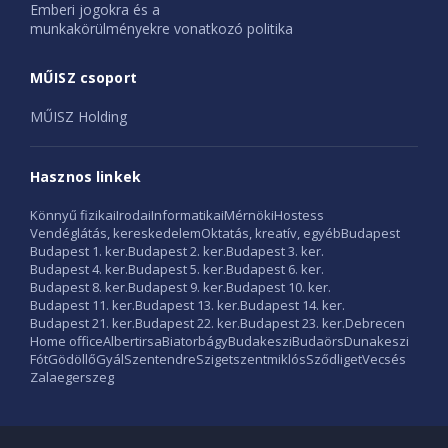
Emberi jogokra és a
munkakörülményekre vonatkozó politika
MŰISZ csoport
MŰISZ Holding
Hasznos linkek
Könnyű fizikai
Irodai
Informatikai
Mérnöki
Hostess
Vendéglátás, kereskedelem
Oktatás, kreatív, egyéb
Budapest
Budapest 1. ker.
Budapest 2. ker.
Budapest 3. ker.
Budapest 4. ker.
Budapest 5. ker.
Budapest 6. ker.
Budapest 8. ker.
Budapest 9. ker.
Budapest 10. ker.
Budapest 11. ker.
Budapest 13. ker.
Budapest 14. ker.
Budapest 21. ker.
Budapest 22. ker.
Budapest 23. ker.
Debrecen
Home office
Albertirsa
Biatorbágy
Budakeszi
Budaörs
Dunakeszi
Fót
Gödöllő
Gyál
Szentendre
Szigetszentmiklós
Sződliget
Vecsés
Zalaegerszeg