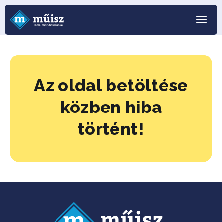
Az oldal betöltése
közben hiba
történt!