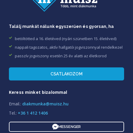
Találj munkát nálunk egyszerűen és gyorsan, ha
betöltötted a 16. életéved (nyári szünetben 15. életéved)
nappali tagozatos, aktív hallgatói jogviszonnyal rendelkezel
passzív jogviszony esetén 25 év alatti az életkorod
CSATLAKOZOM
Keress minket bizalommal
Email.:
diakmunka@muisz.hu
Tel.:
+36 1 412 1406
MESSENGER