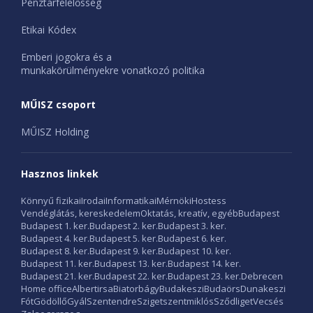
Pénztárfelelősség
Etikai Kódex
Emberi jogokra és a
munkakörülményekre vonatkozó politika
MŰISZ csoport
MŰISZ Holding
Hasznos linkek
Könnyű fizikai
Irodai
Informatikai
Mérnöki
Hostess
Vendéglátás, kereskedelem
Oktatás, kreatív, egyéb
Budapest
Budapest 1. ker.
Budapest 2. ker.
Budapest 3. ker.
Budapest 4. ker.
Budapest 5. ker.
Budapest 6. ker.
Budapest 8. ker.
Budapest 9. ker.
Budapest 10. ker.
Budapest 11. ker.
Budapest 13. ker.
Budapest 14. ker.
Budapest 21. ker.
Budapest 22. ker.
Budapest 23. ker.
Debrecen
Home office
Albertirsa
Biatorbágy
Budakeszi
Budaörs
Dunakeszi
Fót
Gödöllő
Gyál
Szentendre
Szigetszentmiklós
Sződliget
Vecsés