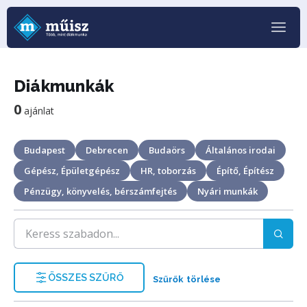
Diákmunkák
0
ajánlat
Budapest
Debrecen
Budaörs
Általános irodai
Gépész, Épületgépész
HR, toborzás
Építő, Építész
Pénzügy, könyvelés, bérszámfejtés
Nyári munkák
ÖSSZES SZŰRŐ
Szűrők törlése