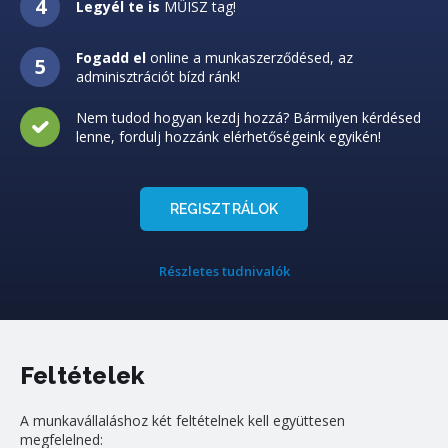
Legyél te is
MŰISZ tag!
Fogadd el
online a munkaszerződésed, az
adminisztrációt bízd ránk!
Nem tudod hogyan kezdj hozzá? Bármilyen kérdésed
lenne, fordulj hozzánk elérhetőségeink egyikén!
REGISZTRÁLOK
Részletes tudnivalók
Feltételek
A munkavállaláshoz két feltételnek kell együttesen
megfelelned: