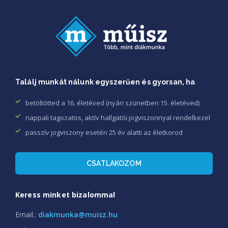
Találj munkát nálunk egyszerűen és gyorsan, ha
betöltötted a 16. életéved (nyári szünetben 15. életéved)
nappali tagozatos, aktív hallgatói jogviszonnyal rendelkezel
passzív jogviszony esetén 25 év alatti az életkorod
CSATLAKOZOM
Keress minket bizalommal
Email.:
diakmunka@muisz.hu