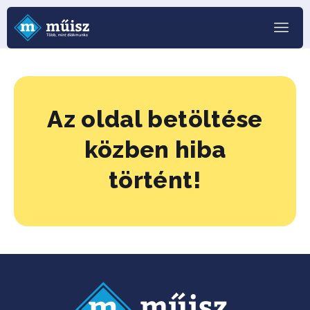
Az oldal betöltése
közben hiba
történt!