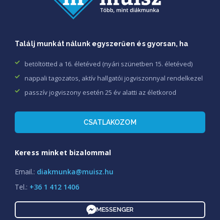
Találj munkát nálunk egyszerűen és gyorsan, ha
betöltötted a 16. életéved (nyári szünetben 15. életéved)
nappali tagozatos, aktív hallgatói jogviszonnyal rendelkezel
passzív jogviszony esetén 25 év alatti az életkorod
CSATLAKOZOM
Keress minket bizalommal
Email.:
diakmunka@muisz.hu
Tel.:
+36 1 412 1406
MESSENGER