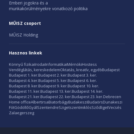
Emberi jogokra és a
munkakörülményekre vonatkozó politika
MŰISZ csoport
MŰISZ Holding
Hasznos linkek
Könnyű fizikai
Irodai
Informatikai
Mérnöki
Hostess
Vendéglátás, kereskedelem
Oktatás, kreatív, egyéb
Budapest
Budapest 1. ker.
Budapest 2. ker.
Budapest 3. ker.
Budapest 4. ker.
Budapest 5. ker.
Budapest 6. ker.
Budapest 8. ker.
Budapest 9. ker.
Budapest 10. ker.
Budapest 11. ker.
Budapest 13. ker.
Budapest 14. ker.
Budapest 21. ker.
Budapest 22. ker.
Budapest 23. ker.
Debrecen
Home office
Albertirsa
Biatorbágy
Budakeszi
Budaörs
Dunakeszi
Fót
Gödöllő
Gyál
Szentendre
Szigetszentmiklós
Sződliget
Vecsés
Zalaegerszeg