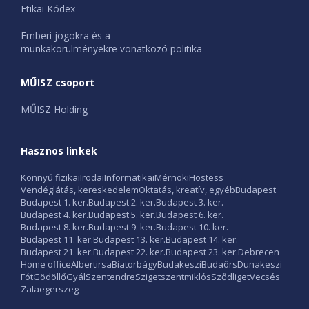
Etikai Kódex
Emberi jogokra és a
munkakörülményekre vonatkozó politika
MŰISZ csoport
MŰISZ Holding
Hasznos linkek
Könnyű fizikai
Irodai
Informatikai
Mérnöki
Hostess
Vendéglátás, kereskedelem
Oktatás, kreatív, egyéb
Budapest
Budapest 1. ker.
Budapest 2. ker.
Budapest 3. ker.
Budapest 4. ker.
Budapest 5. ker.
Budapest 6. ker.
Budapest 8. ker.
Budapest 9. ker.
Budapest 10. ker.
Budapest 11. ker.
Budapest 13. ker.
Budapest 14. ker.
Budapest 21. ker.
Budapest 22. ker.
Budapest 23. ker.
Debrecen
Home office
Albertirsa
Biatorbágy
Budakeszi
Budaörs
Dunakeszi
Fót
Gödöllő
Gyál
Szentendre
Szigetszentmiklós
Sződliget
Vecsés
Zalaegerszeg