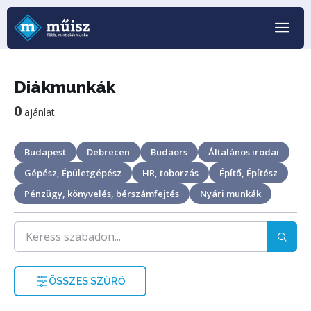
Diákmunkák
0
ajánlat
Budapest
Debrecen
Budaörs
Általános irodai
Gépész, Épületgépész
HR, toborzás
Építő, Építész
Pénzügy, könyvelés, bérszámfejtés
Nyári munkák
ÖSSZES SZŰRŐ