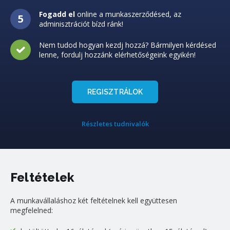
Fogadd el
online a munkaszerződésed, az
adminisztrációt bízd ránk!
Nem tudod hogyan kezdj hozzá? Bármilyen kérdésed
lenne, fordulj hozzánk elérhetőségeink egyikén!
REGISZTRÁLOK
Részletes tudnivalók
Feltételek
A munkavállaláshoz két feltételnek kell együttesen
megfelelned: