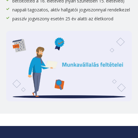
betöltötted a 16. életéved (nyári szünetben 15. életéved)
nappali tagozatos, aktív hallgatói jogviszonnyal rendelkezel
passzív jogviszony esetén 25 év alatti az életkorod