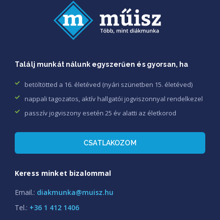
Találj munkát nálunk egyszerűen és gyorsan, ha
betöltötted a 16. életéved (nyári szünetben 15. életéved)
nappali tagozatos, aktív hallgatói jogviszonnyal rendelkezel
passzív jogviszony esetén 25 év alatti az életkorod
CSATLAKOZOM
Keress minket bizalommal
Email.:
diakmunka@muisz.hu
Tel.:
+36 1 412 1406