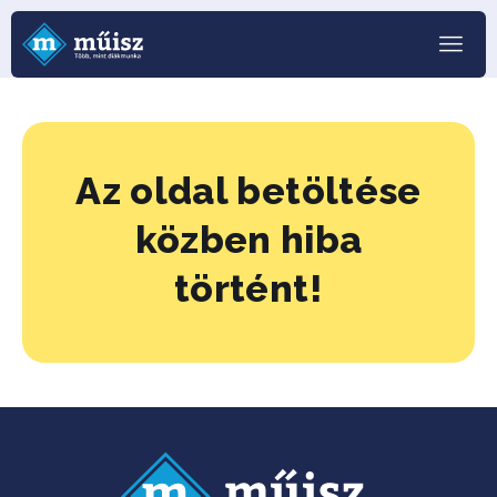
Az oldal betöltése
közben hiba
történt!