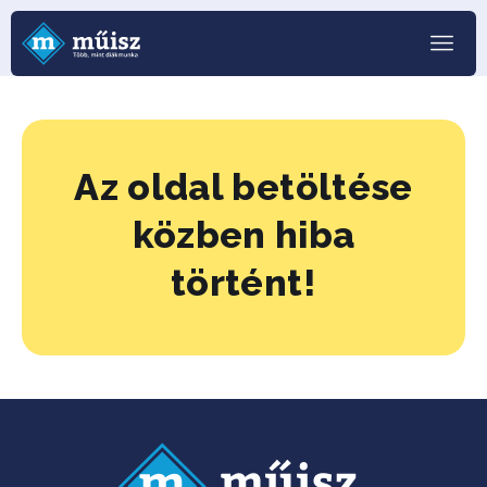
Az oldal betöltése
közben hiba
történt!