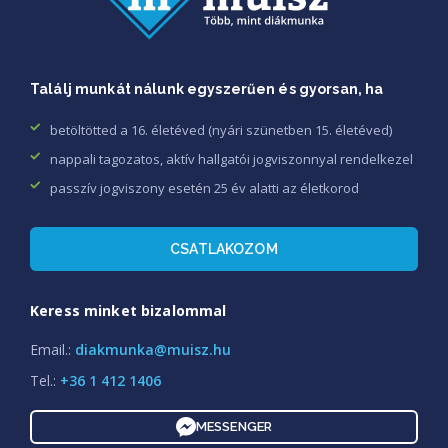
Találj munkát nálunk egyszerűen és gyorsan, ha
betöltötted a 16. életéved (nyári szünetben 15. életéved)
nappali tagozatos, aktív hallgatói jogviszonnyal rendelkezel
passzív jogviszony esetén 25 év alatti az életkorod
CSATLAKOZOM
Keress minket bizalommal
Email.:
diakmunka@muisz.hu
Tel.:
+36 1 412 1406
MESSENGER