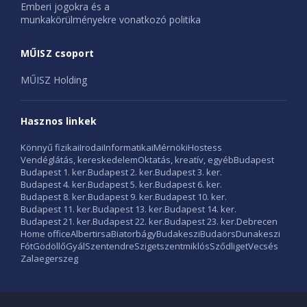
Emberi jogokra és a
munkakörülményekre vonatkozó politika
MŰISZ csoport
MŰISZ Holding
Hasznos linkek
Könnyű fizikai
Irodai
Informatikai
Mérnöki
Hostess
Vendéglátás, kereskedelem
Oktatás, kreatív, egyéb
Budapest
Budapest 1. ker.
Budapest 2. ker.
Budapest 3. ker.
Budapest 4. ker.
Budapest 5. ker.
Budapest 6. ker.
Budapest 8. ker.
Budapest 9. ker.
Budapest 10. ker.
Budapest 11. ker.
Budapest 13. ker.
Budapest 14. ker.
Budapest 21. ker.
Budapest 22. ker.
Budapest 23. ker.
Debrecen
Home office
Albertirsa
Biatorbágy
Budakeszi
Budaörs
Dunakeszi
Fót
Gödöllő
Gyál
Szentendre
Szigetszentmiklós
Sződliget
Vecsés
Zalaegerszeg