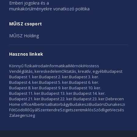
Emberi jogokra és a
munkakörülményekre vonatkozó politika
MŰISZ csoport
MŰISZ Holding
Hasznos linkek
Könnyű fizikai
Irodai
Informatikai
Mérnöki
Hostess
Vendéglátás, kereskedelem
Oktatás, kreatív, egyéb
Budapest
Budapest 1. ker.
Budapest 2. ker.
Budapest 3. ker.
Budapest 4. ker.
Budapest 5. ker.
Budapest 6. ker.
Budapest 8. ker.
Budapest 9. ker.
Budapest 10. ker.
Budapest 11. ker.
Budapest 13. ker.
Budapest 14. ker.
Budapest 21. ker.
Budapest 22. ker.
Budapest 23. ker.
Debrecen
Home office
Albertirsa
Biatorbágy
Budakeszi
Budaörs
Dunakeszi
Fót
Gödöllő
Gyál
Szentendre
Szigetszentmiklós
Sződliget
Vecsés
Zalaegerszeg