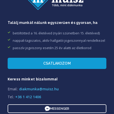
Találj munkát nálunk egyszerűen és gyorsan, ha
betöltötted a 16. életéved (nyári szünetben 15. életéved)
nappali tagozatos, aktív hallgatói jogviszonnyal rendelkezel
passzív jogviszony esetén 25 év alatti az életkorod
CSATLAKOZOM
Keress minket bizalommal
Email.:
diakmunka@muisz.hu
Tel.:
+36 1 412 1406
MESSENGER