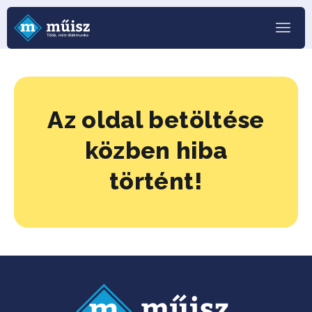
Az oldal betöltése
közben hiba
történt!