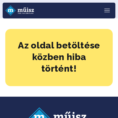
Az oldal betöltése
közben hiba
történt!