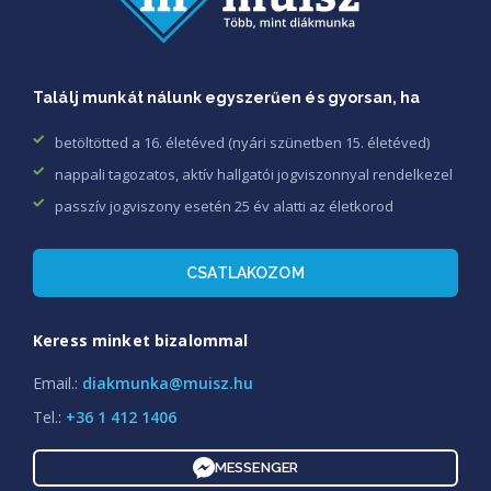
Találj munkát nálunk egyszerűen és gyorsan, ha
betöltötted a 16. életéved (nyári szünetben 15. életéved)
nappali tagozatos, aktív hallgatói jogviszonnyal rendelkezel
passzív jogviszony esetén 25 év alatti az életkorod
CSATLAKOZOM
Keress minket bizalommal
Email.:
diakmunka@muisz.hu
Tel.:
+36 1 412 1406
MESSENGER