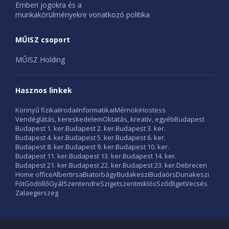
Emberi jogokra és a
munkakörülményekre vonatkozó politika
MŰISZ csoport
MŰISZ Holding
Hasznos linkek
Könnyű fizikai
Irodai
Informatikai
Mérnöki
Hostess
Vendéglátás, kereskedelem
Oktatás, kreatív, egyéb
Budapest
Budapest 1. ker.
Budapest 2. ker.
Budapest 3. ker.
Budapest 4. ker.
Budapest 5. ker.
Budapest 6. ker.
Budapest 8. ker.
Budapest 9. ker.
Budapest 10. ker.
Budapest 11. ker.
Budapest 13. ker.
Budapest 14. ker.
Budapest 21. ker.
Budapest 22. ker.
Budapest 23. ker.
Debrecen
Home office
Albertirsa
Biatorbágy
Budakeszi
Budaörs
Dunakeszi
Fót
Gödöllő
Gyál
Szentendre
Szigetszentmiklós
Sződliget
Vecsés
Zalaegerszeg