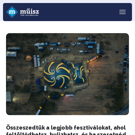
Összeszedtük a legjobb fesztiválokat, ahol
feltöltődhetsz, bulizhatsz, és ha szeretnéd,