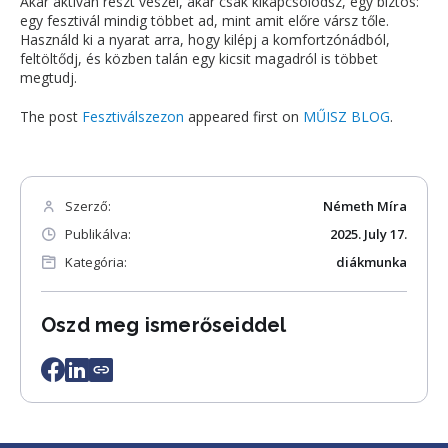
Akár aktívan részt veszel, akár csak kikapcsolódsz, egy biztos:
egy fesztivál mindig többet ad, mint amit előre vársz tőle.
Használd ki a nyarat arra, hogy kilépj a komfortzónádból,
feltöltődj, és közben talán egy kicsit magadról is többet
megtudj.
The post
Fesztiválszezon
appeared first on
MŰISZ BLOG
.
Szerző:
Németh Míra
Publikálva:
2025. July 17.
Kategória:
diákmunka
Oszd meg ismerőseiddel