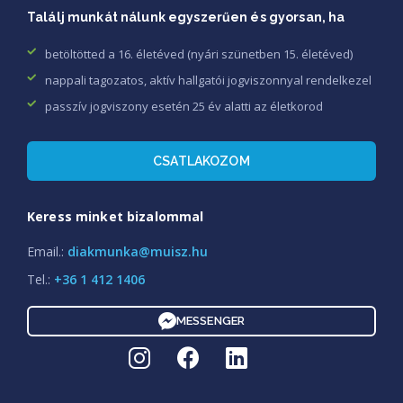
Találj munkát nálunk egyszerűen és gyorsan, ha
betöltötted a 16. életéved (nyári szünetben 15. életéved)
nappali tagozatos, aktív hallgatói jogviszonnyal rendelkezel
passzív jogviszony esetén 25 év alatti az életkorod
CSATLAKOZOM
Keress minket bizalommal
Email.:
diakmunka@muisz.hu
Tel.:
+36 1 412 1406
MESSENGER