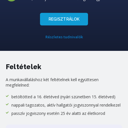
REGISZTRÁLOK
Részletes tudnivalók
Feltételek
A munkavállaláshoz két feltételnek kell együttesen
megfelelned:
betöltötted a 16. életéved (nyári szünetben 15. életéved)
nappali tagozatos, aktív hallgatói jogviszonnyal rendelkezel
passzív jogviszony esetén 25 év alatti az életkorod