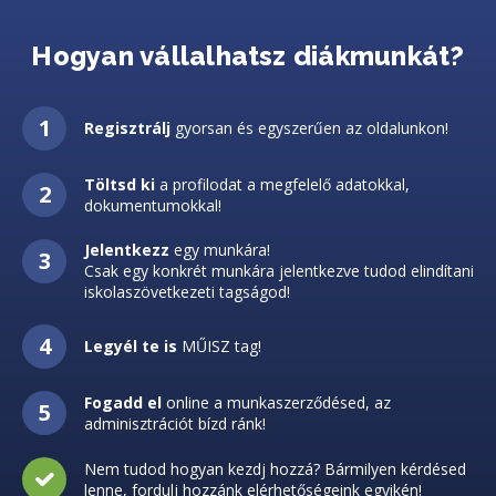
Hogyan vállalhatsz diákmunkát?
Regisztrálj
gyorsan és egyszerűen az oldalunkon!
Töltsd ki
a profilodat a megfelelő adatokkal,
dokumentumokkal!
Jelentkezz
egy munkára!
Csak egy konkrét munkára jelentkezve tudod elindítani
iskolaszövetkezeti tagságod!
Legyél te is
MŰISZ tag!
Fogadd el
online a munkaszerződésed, az
adminisztrációt bízd ránk!
Nem tudod hogyan kezdj hozzá? Bármilyen kérdésed
lenne, fordulj hozzánk elérhetőségeink egyikén!