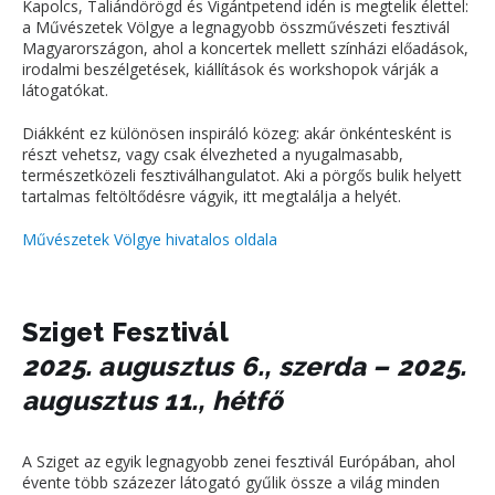
Kapolcs, Taliándörögd és Vigántpetend idén is megtelik élettel:
a Művészetek Völgye a legnagyobb összművészeti fesztivál
Magyarországon, ahol a koncertek mellett színházi előadások,
irodalmi beszélgetések, kiállítások és workshopok várják a
látogatókat.
Diákként ez különösen inspiráló közeg: akár önkéntesként is
részt vehetsz, vagy csak élvezheted a nyugalmasabb,
természetközeli fesztiválhangulatot. Aki a pörgős bulik helyett
tartalmas feltöltődésre vágyik, itt megtalálja a helyét.
Művészetek Völgye hivatalos oldala
Sziget Fesztivál
2025. augusztus 6., szerda – 2025.
augusztus 11., hétfő
A Sziget az egyik legnagyobb zenei fesztivál Európában, ahol
évente több százezer látogató gyűlik össze a világ minden