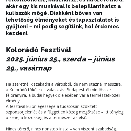
akár egy kis munkával is belepillanthatsz a
kulisszák mögé. Diákként bőven van
lehetőség élményeket és tapasztalatot is
gyűjteni – mi pedig segítünk, hol érdemes
kezdeni.
Kolorádó Fesztivál
2025. június 25., szerda – június
29., vasárnap
Ha szeretnél kiszakadni a városból, de nem utaznál messzire,
a Kolorádó tökéletes választás: Budapesttől mindössze
félórányira, a budai hegyek ölelésében vár a természetközeli
élmény.
A fesztivál különlegessége a tudatosan szűkített
szponzorjelenlét és a független közeg megőrzése – itt tényleg
a zene, a közösség és a természet az első.
Nincs térerő, nincs nonstop Insta – van viszont szabadság,