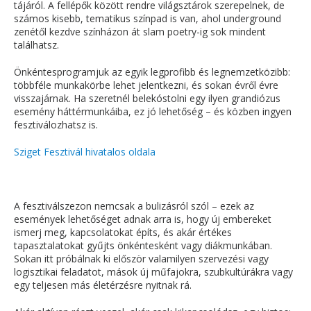
tájáról. A fellépők között rendre világsztárok szerepelnek, de
számos kisebb, tematikus színpad is van, ahol underground
zenétől kezdve színházon át slam poetry-ig sok mindent
találhatsz.
Önkéntesprogramjuk az egyik legprofibb és legnemzetközibb:
többféle munkakörbe lehet jelentkezni, és sokan évről évre
visszajárnak. Ha szeretnél belekóstolni egy ilyen grandiózus
esemény háttérmunkáiba, ez jó lehetőség – és közben ingyen
fesztiválozhatsz is.
Sziget Fesztivál hivatalos oldala
A fesztiválszezon nemcsak a bulizásról szól – ezek az
események lehetőséget adnak arra is, hogy új embereket
ismerj meg, kapcsolatokat építs, és akár értékes
tapasztalatokat gyűjts önkéntesként vagy diákmunkában.
Sokan itt próbálnak ki először valamilyen szervezési vagy
logisztikai feladatot, mások új műfajokra, szubkultúrákra vagy
egy teljesen más életérzésre nyitnak rá.