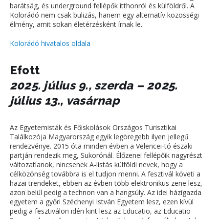
barátság, és underground fellépők itthonról és külföldről. A
Kolorádó nem csak bulizás, hanem egy alternatív közösségi
élmény, amit sokan életérzésként írnak le.
Kolorádó hivatalos oldala
Efott
2025. július 9., szerda – 2025.
július 13., vasárnap
Az Egyetemisták és Főiskolások Országos Turisztikai
Találkozója Magyarország egyik legöregebb ilyen jellegű
rendezvénye. 2015 óta minden évben a Velencei-tó északi
partján rendezik meg, Sukorónál. Élőzenei fellépőik nagyrészt
változatlanok, nincsenek A-listás külföldi nevek, hogy a
célközönség továbbra is el tudjon menni. A fesztivál követi a
hazai trendeket, ebben az évben több elektronikus zene lesz,
azon belül pedig a technon van a hangsúly. Az idei házigazda
egyetem a győri Széchenyi István Egyetem lesz, ezen kívül
pedig a fesztiválon idén kint lesz az Educatio, az Educatio