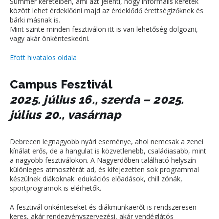
Summer kereteiben, ami azt jelenti, hogy informális keretek
között lehet érdeklődni majd az érdeklődő érettségizőknek és
bárki másnak is.
Mint szinte minden fesztiválon itt is van lehetőség dolgozni,
vagy akár önkénteskedni.
Efott hivatalos oldala
Campus Fesztivál
2025. július 16., szerda – 2025.
július 20., vasárnap
Debrecen legnagyobb nyári eseménye, ahol nemcsak a zenei
kínálat erős, de a hangulat is közvetlenebb, családiasabb, mint
a nagyobb fesztiválokon. A Nagyerdőben található helyszín
különleges atmoszférát ad, és kifejezetten sok programmal
készülnek diákoknak: edukációs előadások, chill zónák,
sportprogramok is elérhetők.
A fesztivál önkénteseket és diákmunkaerőt is rendszeresen
keres, akár rendezvényszervezési, akár vendéglátós