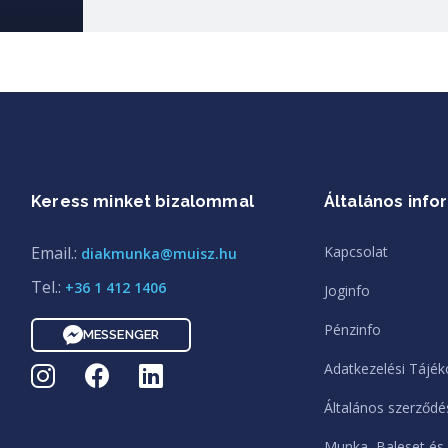
Keress minket bizalommal
Általános info
Email.:
Kapcsolat
diakmunka@muisz.hu
Tel.:
+36 1 412 1406
Joginfo
Pénzinfo
MESSENGER
Adatkezelési Tájék
Általános szerződés
Munka, Baleset és