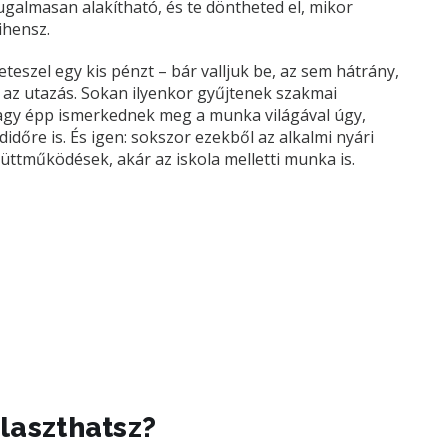
ugalmasan alakítható, és te döntheted el, mikor
ihensz.
teszel egy kis pénzt – bár valljuk be, az sem hátrány,
y az utazás. Sokan ilyenkor gyűjtenek szakmai
 vagy épp ismerkednek meg a munka világával úgy,
őre is. És igen: sokszor ezekből az alkalmi nyári
ttműködések, akár az iskola melletti munka is.
laszthatsz?