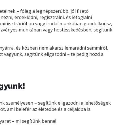
telnek – főleg a legnépszerűbb, jól fizető
zni, érdeklődni, regisztrálni, és lefoglalni
dminisztrációban vagy irodai munkában gondolkodsz,
dezvényes munkában vagy hostesskedésben, segítünk
a nyárra, és közben nem akarsz lemaradni semmiről,
tt vagyunk, segítünk eligazodni – te pedig hozd a
agyunk!
ánk személyesen – segítünk eligazodni a lehetőségek
t, ami belefér az életedbe és a céljaidba is.
yarat – mi segítünk benne!