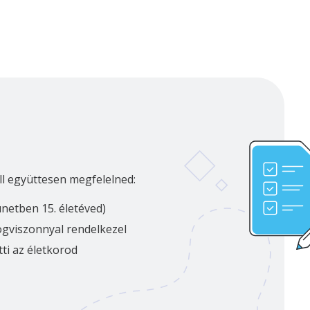
ll együttesen megfelelned:
ünetben 15. életéved)
jogviszonnyal rendelkezel
tti az életkorod