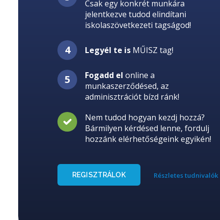
Csak egy konkrét munkára
jelentkezve tudod elindítani
iskolaszövetkezeti tagságod!
Legyél te is
MŰISZ tag!
Fogadd el
online a
munkaszerződésed, az
adminisztrációt bízd ránk!
Nem tudod hogyan kezdj hozzá?
Bármilyen kérdésed lenne, fordulj
hozzánk elérhetőségeink egyikén!
REGISZTRÁLOK
Részletes tudnivalók