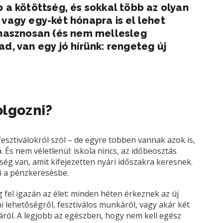
 a kötöttség, és sokkal több az olyan
 vagy egy-két hónapra is el lehet
 hasznosan (és nem mellesleg
d, van egy jó hírünk: rengeteg új
olgozni?
fesztiválokról szól – de egyre többen vannak azok is,
 És nem véletlenül: iskola nincs, az időbeosztás
g van, amit kifejezetten nyári időszakra keresnek.
i a pénzkeresésbe.
 fel igazán az élet: minden héten érkeznek az új
 lehetőségről, fesztiválos munkáról, vagy akár két
ról. A legjobb az egészben, hogy nem kell egész