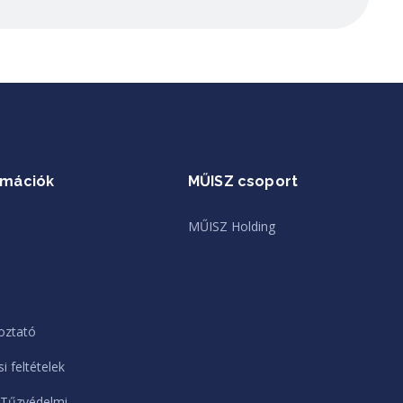
rmációk
MŰISZ csoport
MŰISZ Holding
oztató
i feltételek
 Tűzvédelmi