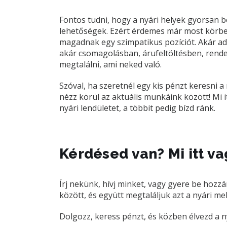
Fontos tudni, hogy a nyári helyek gyorsan be
lehetőségek. Ezért érdemes már most körbené
magadnak egy szimpatikus pozíciót. Akár a
akár csomagolásban, árufeltöltésben, ren
megtalálni, ami neked való.
Szóval, ha szeretnél egy kis pénzt keresni 
nézz körül az aktuális munkáink között! Mi i
nyári lendületet, a többit pedig bízd ránk.
Kérdésed van? Mi itt v
Írj nekünk, hívj minket, vagy gyere be hozz
között, és együtt megtaláljuk azt a nyári meló
Dolgozz, keress pénzt, és közben élvezd a n