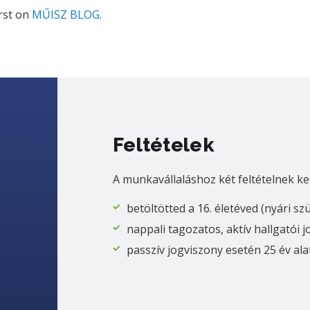
rst on
MŰISZ BLOG
.
Feltételek
A munkavállaláshoz két feltételnek ke
betöltötted a 16. életéved (nyári sz
nappali tagozatos, aktív hallgatói 
passzív jogviszony esetén 25 év ala