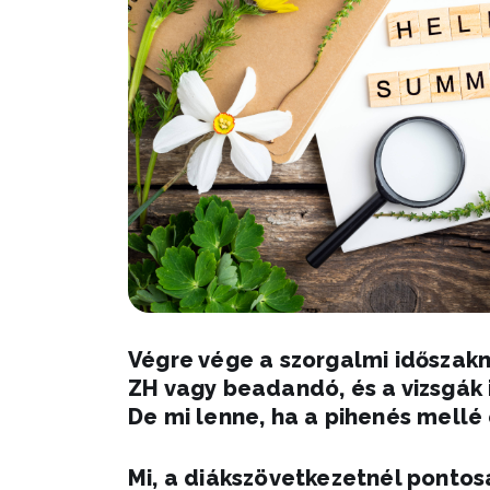
Végre vége a szorgalmi időszakn
ZH vagy beadandó, és a vizsgák i
De mi lenne, ha a pihenés mellé 
Mi, a diákszövetkezetnél pontos