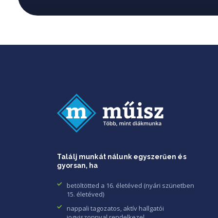
Találj munkát nálunk egyszerűen és
gyorsan, ha
betöltötted a 16. életéved (nyári szünetben
15. életéved)
nappali tagozatos, aktív hallgatói
jogviszonnyal rendelkezel