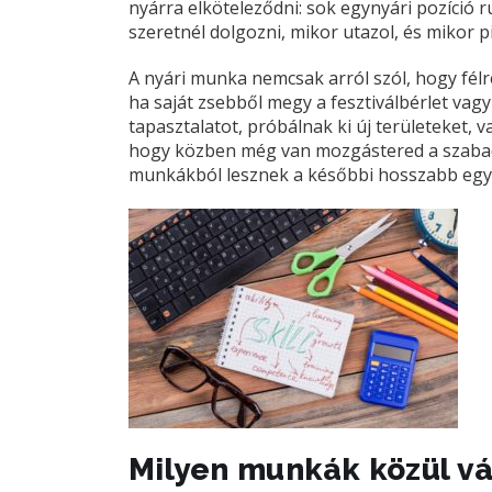
nyárra elköteleződni: sok egynyári pozíció r
szeretnél dolgozni, mikor utazol, és mikor p
A nyári munka nemcsak arról szól, hogy félre
ha saját zsebből megy a fesztiválbérlet vag
tapasztalatot, próbálnak ki új területeket,
hogy közben még van mozgástered a szabadid
munkákból lesznek a későbbi hosszabb együ
Milyen munkák közül vá