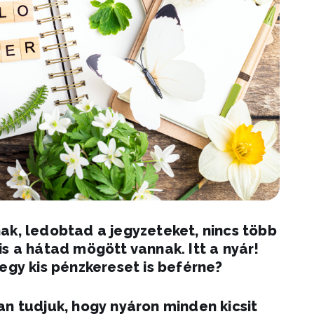
ak, ledobtad a jegyzeteket, nincs több
s a hátad mögött vannak. Itt a nyár!
egy kis pénzkereset is beférne?
an tudjuk, hogy nyáron minden kicsit