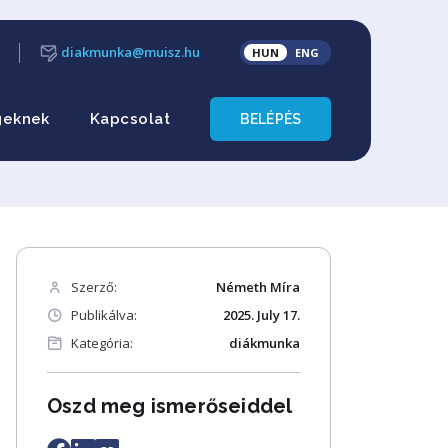
diakmunka@muisz.hu
HUN
ENG
geknek
Kapcsolat
BELÉPÉS
Szerző:
Németh Míra
Publikálva:
2025. July 17.
Kategória:
diákmunka
Oszd meg ismerőseiddel