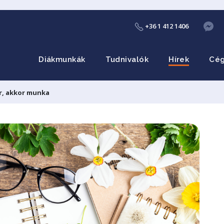
+36 1 412 1406
Diákmunkák
Tudnivalók
Hírek
Cé
r, akkor munka