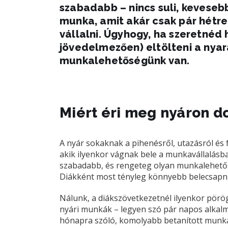
szabadabb – nincs suli, kevesebb
munka, amit akár csak pár hétre
vállalni. Úgyhogy, ha szeretnéd
jövedelmezően) eltölteni a nyara
munkalehetőségünk van.
Miért éri meg nyáron d
A nyár sokaknak a pihenésről, utazásról és 
akik ilyenkor vágnak bele a munkavállalásba.
szabadabb, és rengeteg olyan munkalehetősé
Diákként most tényleg könnyebb belecsapn
Nálunk, a diákszövetkezetnél ilyenkor pörög
nyári munkák – legyen szó pár napos alkalmi
hónapra szóló, komolyabb betanított munká