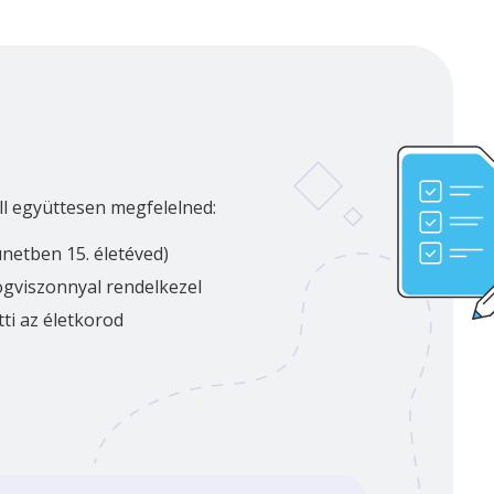
ll együttesen megfelelned:
ünetben 15. életéved)
jogviszonnyal rendelkezel
tti az életkorod