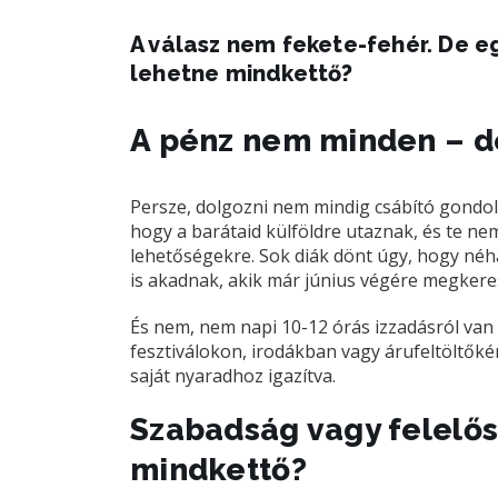
A válasz nem fekete-fehér. De e
lehetne mindkettő?
A pénz nem minden – de
Persze, dolgozni nem mindig csábító gondola
hogy a barátaid külföldre utaznak, és te ne
lehetőségekre. Sok diák dönt úgy, hogy néhá
is akadnak, akik már június végére megkere
És nem, nem napi 10-12 órás izzadásról van
fesztiválokon, irodákban vagy árufeltöltőké
saját nyaradhoz igazítva.
Szabadság vagy felelős
mindkettő?