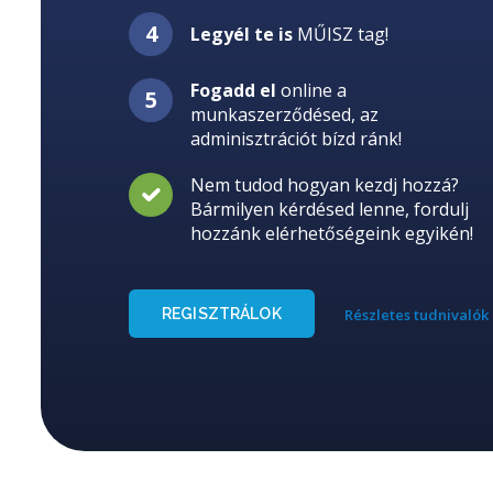
Legyél te is
MŰISZ tag!
Fogadd el
online a
munkaszerződésed, az
adminisztrációt bízd ránk!
Nem tudod hogyan kezdj hozzá?
Bármilyen kérdésed lenne, fordulj
hozzánk elérhetőségeink egyikén!
REGISZTRÁLOK
Részletes tudnivalók