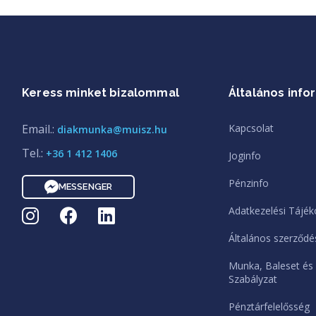
Keress minket bizalommal
Általános info
Email.:
Kapcsolat
diakmunka@muisz.hu
Tel.:
+36 1 412 1406
Joginfo
Pénzinfo
MESSENGER
Adatkezelési Tájék
Általános szerződés
Munka, Baleset és
Szabályzat
Pénztárfelelősség