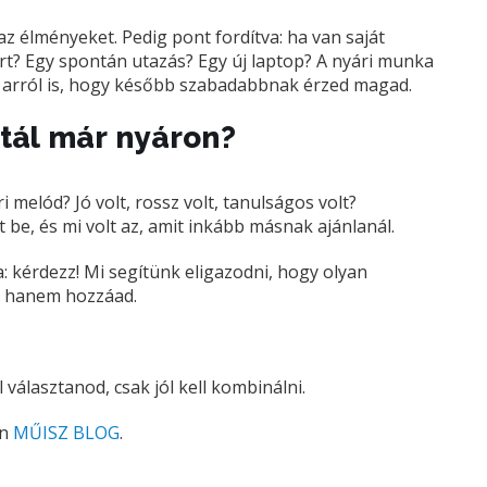
az élményeket. Pedig pont fordítva: ha van saját
ert? Egy spontán utazás? Egy új laptop? A nyári munka
m arról is, hogy később szabadabbnak érzed magad.
ztál már nyáron?
 melód? Jó volt, rossz volt, tanulságos volt?
t be, és mi volt az, amit inkább másnak ajánlanál.
 kérdezz! Mi segítünk eligazodni, hogy olyan
l, hanem hozzáad.
 választanod, csak jól kell kombinálni.
on
MŰISZ BLOG
.