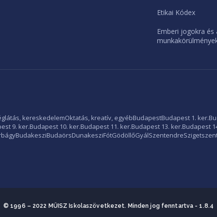
Etikai Kódex
Emberi jogokra és 
munkakörülményekr
glátás, kereskedelem
Oktatás, kreatív, egyéb
Budapest
Budapest 1. ker.
Bu
st 9. ker.
Budapest 10. ker.
Budapest 11. ker.
Budapest 13. ker.
Budapest 14
rbágy
Budakeszi
Budaörs
Dunakeszi
Fót
Gödöllő
Gyál
Szentendre
Szigetszen
© 1996 – 2022 MŰISZ Iskolaszövetkezet. Minden jog fenntartva
- 1.8.4