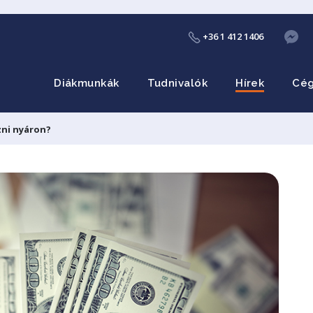
+36 1 412 1406
Diákmunkák
Tudnivalók
Hírek
Cé
ni nyáron?