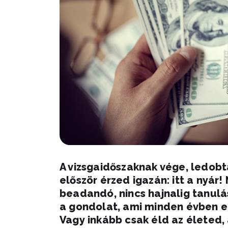
A vizsgaidőszaknak vége, ledobt
először érzed igazán: itt a nyár! 
beadandó, nincs hajnalig tanulás
a gondolat, ami minden évben el
Vagy inkább csak éld az életed,