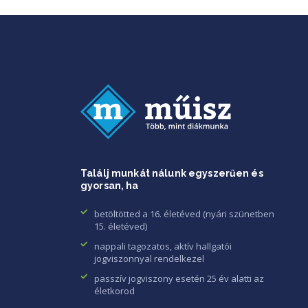
Találj munkát nálunk egyszerűen és
gyorsan, ha
betöltötted a 16. életéved (nyári szünetben
15. életéved)
nappali tagozatos, aktív hallgatói
jogviszonnyal rendelkezel
passzív jogviszony esetén 25 év alatti az
életkorod