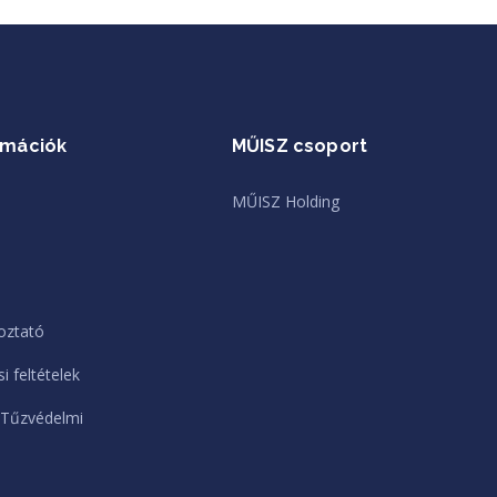
rmációk
MŰISZ csoport
MŰISZ Holding
oztató
i feltételek
 Tűzvédelmi