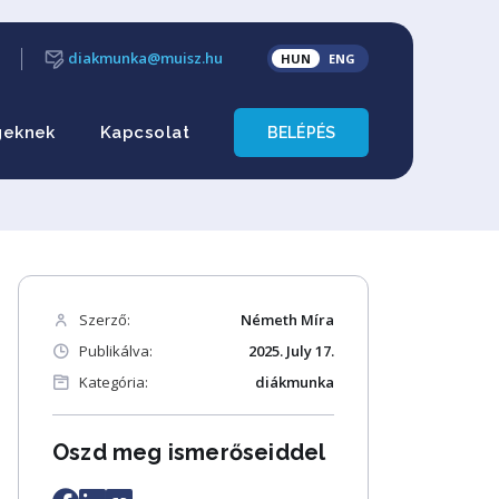
diakmunka@muisz.hu
HUN
ENG
geknek
Kapcsolat
BELÉPÉS
Szerző:
Németh Míra
Publikálva:
2025. July 17.
Kategória:
diákmunka
Oszd meg ismerőseiddel