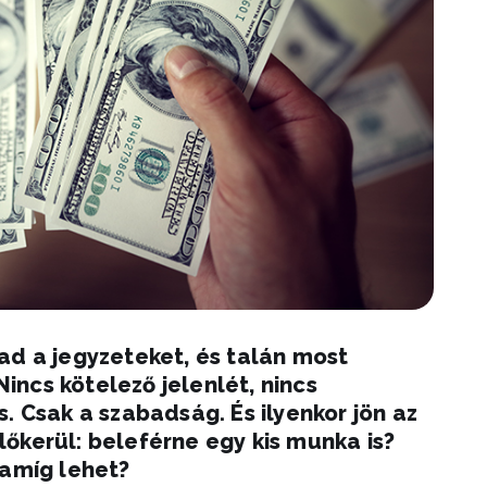
ad a jegyzeteket, és talán most
Nincs kötelező jelenlét, nincs
. Csak a szabadság. És ilyenkor jön az
őkerül: beleférne egy kis munka is?
 amíg lehet?