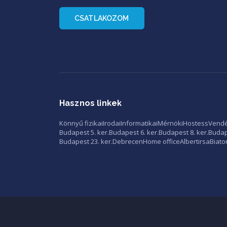
CSATLAKOZOM
Hasznos linkek
Könnyű fizikai
Irodai
Informatikai
Mérnöki
Hostess
Vendé
Budapest 5. ker.
Budapest 6. ker.
Budapest 8. ker.
Budape
Budapest 23. ker.
Debrecen
Home office
Albertirsa
Biato