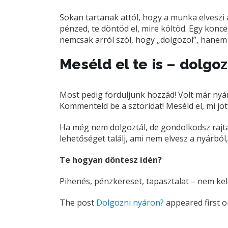
Sokan tartanak attól, hogy a munka elveszi 
pénzed, te döntöd el, mire költöd. Egy konc
nemcsak arról szól, hogy „dolgozol”, hane
Meséld el te is – dolgo
Most pedig forduljunk hozzád! Volt már nyári
Kommenteld be a sztoridat! Meséld el, mi jöt
Ha még nem dolgoztál, de gondolkodsz rajta:
lehetőséget találj, ami nem elvesz a nyárbó
Te hogyan döntesz idén?
Pihenés, pénzkereset, tapasztalat – nem kell
The post
Dolgozni nyáron?
appeared first 