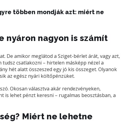
gyre többen mondják azt: miért ne
 nyáron nagyon is számít
t. De amikor meglátod a Sziget-bérlet árát, vagy azt,
m tudsz csatlakozni – hirtelen másképp nézel a
ny hét alatt összeszed egy jó kis összeget. Olyanok
sik az egész nyári költőpénzüket.
 szó. Okosan választva akár rendezvényeken,
nt is lehet pénzt keresni – rugalmas beosztásban, a
ség? Miért ne lehetne