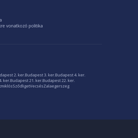
a
e vonatkozó politika
dapest 2. ker.
Budapest 3. ker.
Budapest 4. ker.
. ker.
Budapest 21. ker.
Budapest 22. ker.
tmiklós
Sződliget
Vecsés
Zalaegerszeg