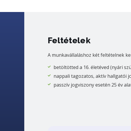
Feltételek
A munkavállaláshoz két feltételnek ke
betöltötted a 16. életéved (nyári sz
nappali tagozatos, aktív hallgatói 
passzív jogviszony esetén 25 év ala