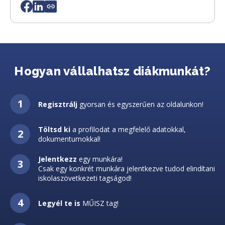
Hogyan vállalhatsz diákmunkát?
Regisztrálj
gyorsan és egyszerűen az oldalunkon!
Töltsd ki
a profilodat a megfelelő adatokkal,
dokumentumokkal!
Jelentkezz
egy munkára!
Csak egy konkrét munkára jelentkezve tudod elindítani
iskolaszövetkezeti tagságod!
Legyél te is
MŰISZ tag!