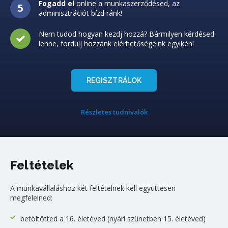
Fogadd el
online a munkaszerződésed, az
adminisztrációt bízd ránk!
Nem tudod hogyan kezdj hozzá? Bármilyen kérdésed
lenne, fordulj hozzánk elérhetőségeink egyikén!
REGISZTRÁLOK
Részletes tudnivalók
Feltételek
A munkavállaláshoz két feltételnek kell együttesen
megfelelned:
betöltötted a 16. életéved (nyári szünetben 15. életéved)