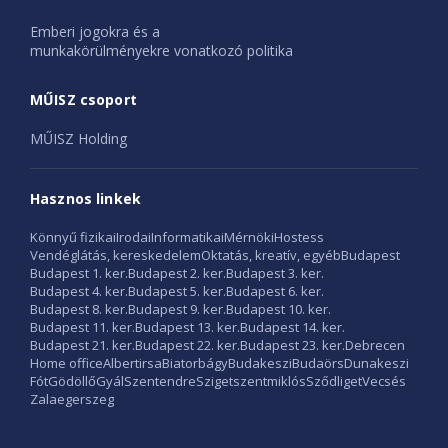
Emberi jogokra és a
munkakörülményekre vonatkozó politika
MŰISZ csoport
MŰISZ Holding
Hasznos linkek
Könnyű fizikai
Irodai
Informatikai
Mérnöki
Hostess
Vendéglátás, kereskedelem
Oktatás, kreatív, egyéb
Budapest
Budapest 1. ker.
Budapest 2. ker.
Budapest 3. ker.
Budapest 4. ker.
Budapest 5. ker.
Budapest 6. ker.
Budapest 8. ker.
Budapest 9. ker.
Budapest 10. ker.
Budapest 11. ker.
Budapest 13. ker.
Budapest 14. ker.
Budapest 21. ker.
Budapest 22. ker.
Budapest 23. ker.
Debrecen
Home office
Albertirsa
Biatorbágy
Budakeszi
Budaörs
Dunakeszi
Fót
Gödöllő
Gyál
Szentendre
Szigetszentmiklós
Sződliget
Vecsés
Zalaegerszeg