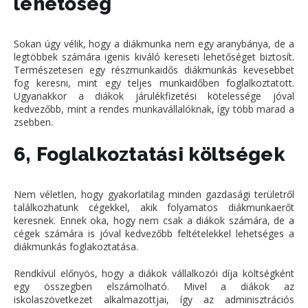
lehetőség
Sokan úgy vélik, hogy a diákmunka nem egy aranybánya, de a
legtöbbek számára igenis kiváló kereseti lehetőséget biztosít.
Természetesen egy részmunkaidős diákmunkás kevesebbet
fog keresni, mint egy teljes munkaidőben foglalkoztatott.
Ugyanakkor a diákok járulékfizetési kötelessége jóval
kedvezőbb, mint a rendes munkavállalóknak, így több marad a
zsebben.
6, Foglalkoztatási költségek
Nem véletlen, hogy gyakorlatilag minden gazdasági területről
találkozhatunk cégekkel, akik folyamatos diákmunkaerőt
keresnek. Ennek oka, hogy nem csak a diákok számára, de a
cégek számára is jóval kedvezőbb feltételekkel lehetséges a
diákmunkás foglakoztatása.
Rendkívül előnyös, hogy a diákok vállalkozói díja költségként
egy összegben elszámolható. Mivel a diákok az
iskolaszövetkezet alkalmazottjai, így az adminisztrációs