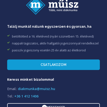
Találj munkát nálunk egyszerűen és gyorsan, ha
betöltötted a 16. életéved (nyári szünetben 15. életéved)
nappali tagozatos, aktív hallgatói jogviszonnyal rendelkezel
passzív jogviszony esetén 25 év alatti az életkorod
CSATLAKOZOM
Keress minket bizalommal
Email.:
diakmunka@muisz.hu
Tel.:
+36 1 412 1406