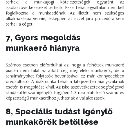
terhek, a munkajogi kötelezettségek egyaránt az
iskolaszövetkezeteket terhelik. Ezzel tehát egyáltalán nem kell
foglalkoznia a munkaadónak. Az illetőt nem szükséges
alkalmazásba vennie, ekképpen az ezzel járó procedúra sem
terheli a céget.
7, Gyors megoldás
munkaerő hiányra
Számos esetben előfordulhat az, hogy a felnőttek munkaerő
piacán nem talál az adott cég megfelelő munkaerőt, de a
tanulmányokat folytatók bevonásával ez már könnyedebben
orvosolható. A diákmunka tehát a kifejezetten hiányszakmák
esetén is megoldást kínál. Az iskolaszövetkezetek segítségével
ráadásul létszámigénytől függően 1-3 nap alatt kellő számú és
képzettségű munkaerőhöz juthatnak a vállalkozások.
8, Speciális tudást igénylő
munkakörök betöltése