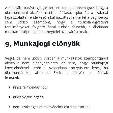
A speciális tudást igénylő területeken különösen igaz, hogy a
diákmunkaerő olcsóbb, mintha főállású, diplomás, a szakmai
tapasztalattal rendelkező alkalmazottat venne fel a cég. De az
sem utolsó szempont, hogy a főiskolai-egyetemi
tanulmányokat folytató fiatal tudása frissebb, s általában
munkamorálja is jobban megfelel az elvárásoknak.
9, Munkajogi előnyök
Végül, de nem utolsó sorban a munkáltatók szempontjából
abszolút nem elhanyagolható az sem, hogy munkajogi
követelmények terén is szabadabb mozgástere lehet, ha
diákmunkásokat alkalmaz. Ezek az előnyök az alábbiak
lehetnek:
nincs felmondási idő;
nincs végkielégítés;
nem szükséges munkavédelmi oktatást tartani