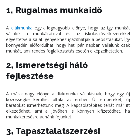
1, Rugalmas munkaidő
A
diákmunka
egyik legnagyobb előnye, hogy az így munkát
vállalók a munkáltatóval és az iskolaszövetkezetekkel
egyeztetve a saját igényeikhez igazíthatják a beosztásukat. Így
könnyedén előfordulhat, hogy heti pár napban vállalunk csak
munkát, ami rendes foglalkoztatás esetén elképzelhetetlen.
2, Ismeretségi háló
fejlesztése
A másik nagy előnye a diákmunka vállalásnak, hogy egy új
közösségbe kerülhet általa az ember. Új embereket, új
barátokat ismerhettünk meg. A kapcsolatépítés tehát már itt
elkezdődhet, ami a jövőben is könnyen kifizetődhet, ha
munkakeresésre adnánk fejünket.
3, Tapasztalatszerzési