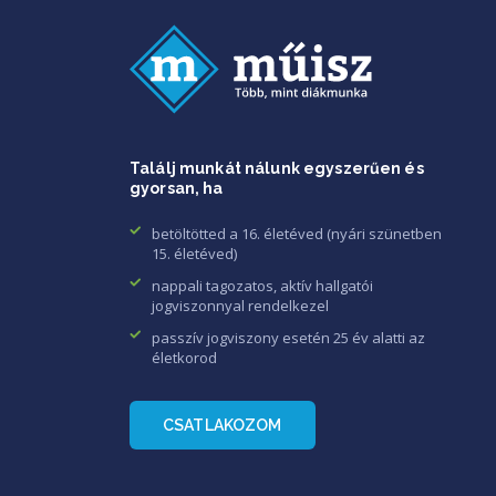
Találj munkát nálunk egyszerűen és
gyorsan, ha
betöltötted a 16. életéved (nyári szünetben
15. életéved)
nappali tagozatos, aktív hallgatói
jogviszonnyal rendelkezel
passzív jogviszony esetén 25 év alatti az
életkorod
CSATLAKOZOM