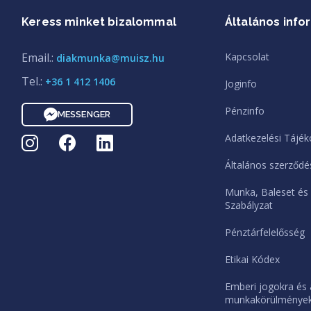
Keress minket bizalommal
Általános info
Email.:
Kapcsolat
diakmunka@muisz.hu
Tel.:
+36 1 412 1406
Joginfo
Pénzinfo
MESSENGER
Adatkezelési Tájék
Általános szerződés
Munka, Baleset és
Szabályzat
Pénztárfelelősség
Etikai Kódex
Emberi jogokra és 
munkakörülményekr