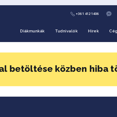
+36 1 412 1406
Diákmunkák
Tudnivalók
Hírek
Cé
al betöltése közben hiba t