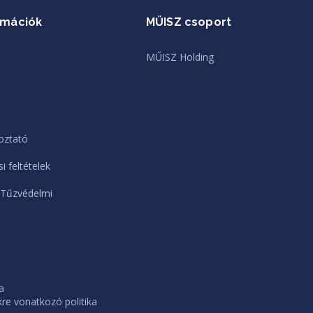
rmációk
MŰISZ csoport
MŰISZ Holding
oztató
i feltételek
 Tűzvédelmi
a
e vonatkozó politika