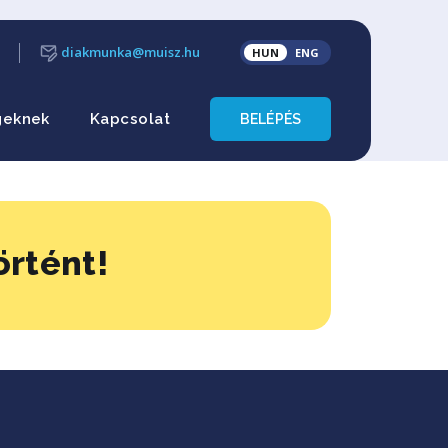
diakmunka@muisz.hu
HUN
ENG
geknek
Kapcsolat
BELÉPÉS
örtént!