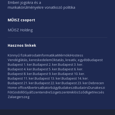
Emberi jogokra és a
munkakörülményekre vonatkozó politika
MŰISZ csoport
MŰISZ Holding
Hasznos linkek
Könnyű fizikai
Irodai
Informatikai
Mérnöki
Hostess
Vendéglátás, kereskedelem
Oktatás, kreatív, egyéb
Budapest
Budapest 1. ker.
Budapest 2. ker.
Budapest 3. ker.
Budapest 4. ker.
Budapest 5. ker.
Budapest 6. ker.
Budapest 8. ker.
Budapest 9. ker.
Budapest 10. ker.
Budapest 11. ker.
Budapest 13. ker.
Budapest 14. ker.
Budapest 21. ker.
Budapest 22. ker.
Budapest 23. ker.
Debrecen
Home office
Albertirsa
Biatorbágy
Budakeszi
Budaörs
Dunakeszi
Fót
Gödöllő
Gyál
Szentendre
Szigetszentmiklós
Sződliget
Vecsés
Zalaegerszeg