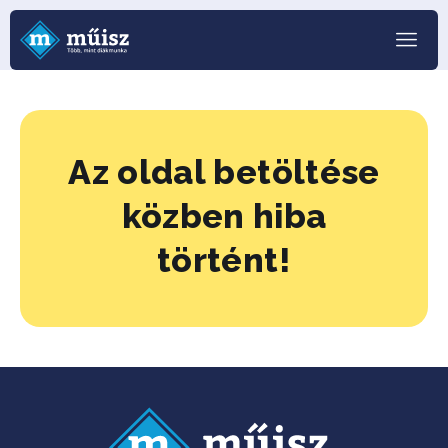
Az oldal betöltése
közben hiba
történt!