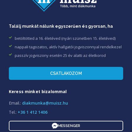
Találj munkát nálunk egyszerűen és gyorsan, ha
betöltötted a 16. életéved (nyári szünetben 15. életéved)
nappali tagozatos, aktív hallgatói jogviszonnyal rendelkezel
passzív jogviszony esetén 25 év alatti az életkorod
CSATLAKOZOM
Keress minket bizalommal
Email.:
diakmunka@muisz.hu
Tel.:
+36 1 412 1406
MESSENGER