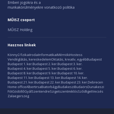
Emberi jogokra és a
munkakörülményekre vonatkozó politika
MŰISZ csoport
MŰISZ Holding
Hasznos linkek
Könnyű fizikai
Irodai
Informatikai
Mérnöki
Hostess
Vendéglátás, kereskedelem
Oktatás, kreatív, egyéb
Budapest
Budapest 1. ker.
Budapest 2. ker.
Budapest 3. ker.
Budapest 4. ker.
Budapest 5. ker.
Budapest 6. ker.
Budapest 8. ker.
Budapest 9. ker.
Budapest 10. ker.
Budapest 11. ker.
Budapest 13. ker.
Budapest 14. ker.
Budapest 21. ker.
Budapest 22. ker.
Budapest 23. ker.
Debrecen
Home office
Albertirsa
Biatorbágy
Budakeszi
Budaörs
Dunakeszi
Fót
Gödöllő
Gyál
Szentendre
Szigetszentmiklós
Sződliget
Vecsés
Zalaegerszeg