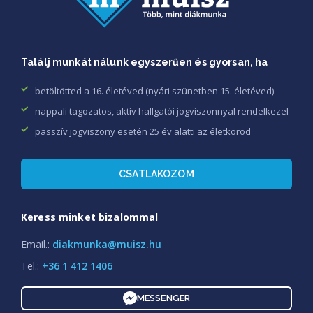
Találj munkát nálunk egyszerűen és gyorsan, ha
betöltötted a 16. életéved (nyári szünetben 15. életéved)
nappali tagozatos, aktív hallgatói jogviszonnyal rendelkezel
passzív jogviszony esetén 25 év alatti az életkorod
CSATLAKOZOM
Keress minket bizalommal
Email.:
diakmunka@muisz.hu
Tel.:
+36 1 412 1406
MESSENGER