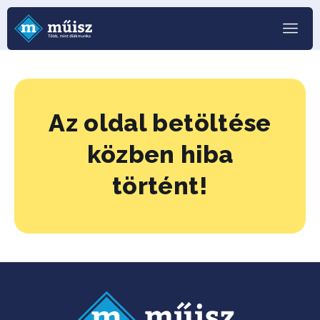
Az oldal betöltése
közben hiba
történt!