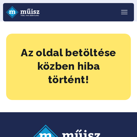
Az oldal betöltése
közben hiba
történt!