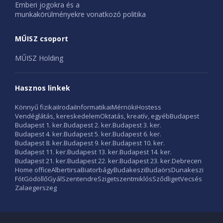
Emberi jogokra és a
munkakörülményekre vonatkozó politika
MŰISZ csoport
MŰISZ Holding
Hasznos linkek
Könnyű fizikai
Irodai
Informatikai
Mérnöki
Hostess
Vendéglátás, kereskedelem
Oktatás, kreatív, egyéb
Budapest
Budapest 1. ker.
Budapest 2. ker.
Budapest 3. ker.
Budapest 4. ker.
Budapest 5. ker.
Budapest 6. ker.
Budapest 8. ker.
Budapest 9. ker.
Budapest 10. ker.
Budapest 11. ker.
Budapest 13. ker.
Budapest 14. ker.
Budapest 21. ker.
Budapest 22. ker.
Budapest 23. ker.
Debrecen
Home office
Albertirsa
Biatorbágy
Budakeszi
Budaörs
Dunakeszi
Fót
Gödöllő
Gyál
Szentendre
Szigetszentmiklós
Sződliget
Vecsés
Zalaegerszeg