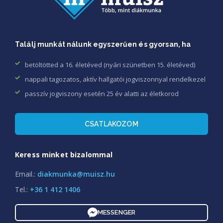
Találj munkát nálunk egyszerűen és gyorsan, ha
betöltötted a 16. életéved (nyári szünetben 15. életéved)
nappali tagozatos, aktív hallgatói jogviszonnyal rendelkezel
passzív jogviszony esetén 25 év alatti az életkorod
CSATLAKOZOM
Keress minket bizalommal
Email.:
diakmunka@muisz.hu
Tel.:
+36 1 412 1406
MESSENGER