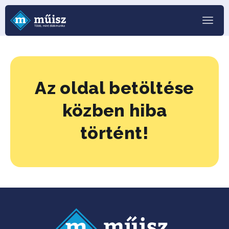
Az oldal betöltése
közben hiba
történt!