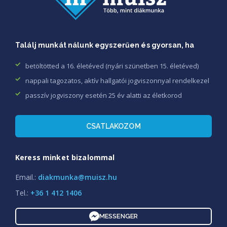
Találj munkát nálunk egyszerűen és gyorsan, ha
betöltötted a 16. életéved (nyári szünetben 15. életéved)
nappali tagozatos, aktív hallgatói jogviszonnyal rendelkezel
passzív jogviszony esetén 25 év alatti az életkorod
CSATLAKOZOM
Keress minket bizalommal
Email.:
diakmunka@muisz.hu
Tel.:
+36 1 412 1406
MESSENGER