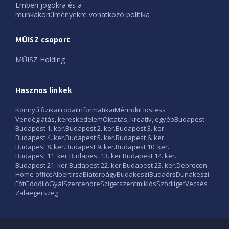
Emberi jogokra és a
munkakörülményekre vonatkozó politika
MŰISZ csoport
MŰISZ Holding
Hasznos linkek
Könnyű fizikai
Irodai
Informatikai
Mérnöki
Hostess
Vendéglátás, kereskedelem
Oktatás, kreatív, egyéb
Budapest
Budapest 1. ker.
Budapest 2. ker.
Budapest 3. ker.
Budapest 4. ker.
Budapest 5. ker.
Budapest 6. ker.
Budapest 8. ker.
Budapest 9. ker.
Budapest 10. ker.
Budapest 11. ker.
Budapest 13. ker.
Budapest 14. ker.
Budapest 21. ker.
Budapest 22. ker.
Budapest 23. ker.
Debrecen
Home office
Albertirsa
Biatorbágy
Budakeszi
Budaörs
Dunakeszi
Fót
Gödöllő
Gyál
Szentendre
Szigetszentmiklós
Sződliget
Vecsés
Zalaegerszeg