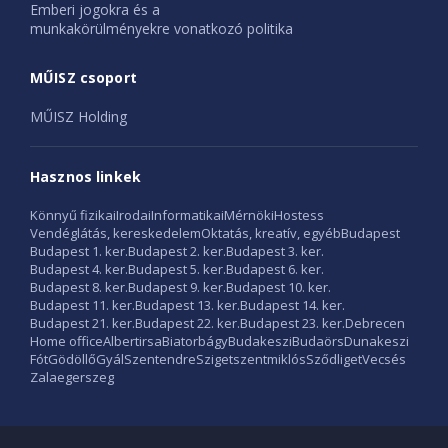
Emberi jogokra és a
munkakörülményekre vonatkozó politika
MŰISZ csoport
MŰISZ Holding
Hasznos linkek
Könnyű fizikai
Irodai
Informatikai
Mérnöki
Hostess
Vendéglátás, kereskedelem
Oktatás, kreatív, egyéb
Budapest
Budapest 1. ker.
Budapest 2. ker.
Budapest 3. ker.
Budapest 4. ker.
Budapest 5. ker.
Budapest 6. ker.
Budapest 8. ker.
Budapest 9. ker.
Budapest 10. ker.
Budapest 11. ker.
Budapest 13. ker.
Budapest 14. ker.
Budapest 21. ker.
Budapest 22. ker.
Budapest 23. ker.
Debrecen
Home office
Albertirsa
Biatorbágy
Budakeszi
Budaörs
Dunakeszi
Fót
Gödöllő
Gyál
Szentendre
Szigetszentmiklós
Sződliget
Vecsés
Zalaegerszeg