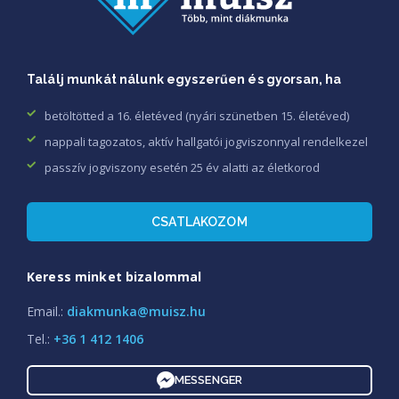
Találj munkát nálunk egyszerűen és gyorsan, ha
betöltötted a 16. életéved (nyári szünetben 15. életéved)
nappali tagozatos, aktív hallgatói jogviszonnyal rendelkezel
passzív jogviszony esetén 25 év alatti az életkorod
CSATLAKOZOM
Keress minket bizalommal
Email.:
diakmunka@muisz.hu
Tel.:
+36 1 412 1406
MESSENGER