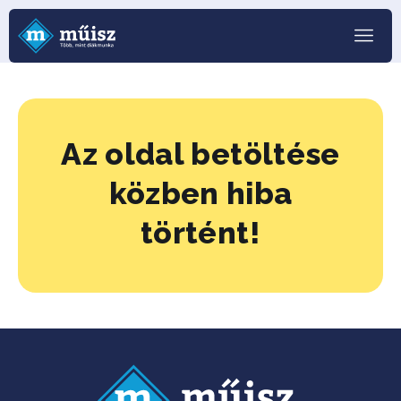
Az oldal betöltése
közben hiba
történt!