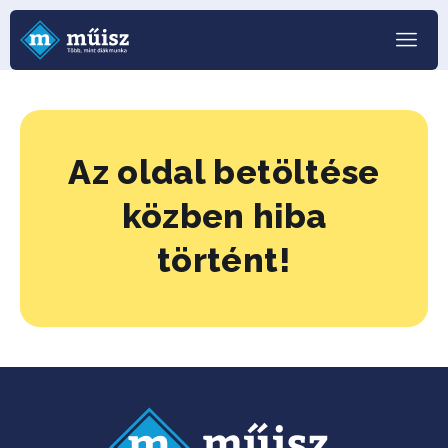
Az oldal betöltése
közben hiba
történt!