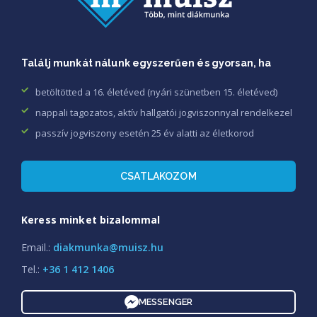
Találj munkát nálunk egyszerűen és gyorsan, ha
betöltötted a 16. életéved (nyári szünetben 15. életéved)
nappali tagozatos, aktív hallgatói jogviszonnyal rendelkezel
passzív jogviszony esetén 25 év alatti az életkorod
CSATLAKOZOM
Keress minket bizalommal
Email.:
diakmunka@muisz.hu
Tel.:
+36 1 412 1406
MESSENGER