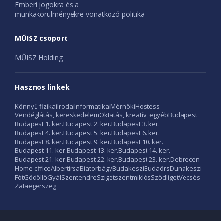
Emberi jogokra és a
munkakörülményekre vonatkozó politika
MŰISZ csoport
MŰISZ Holding
Hasznos linkek
Könnyű fizikai
Irodai
Informatikai
Mérnöki
Hostess
Vendéglátás, kereskedelem
Oktatás, kreatív, egyéb
Budapest
Budapest 1. ker.
Budapest 2. ker.
Budapest 3. ker.
Budapest 4. ker.
Budapest 5. ker.
Budapest 6. ker.
Budapest 8. ker.
Budapest 9. ker.
Budapest 10. ker.
Budapest 11. ker.
Budapest 13. ker.
Budapest 14. ker.
Budapest 21. ker.
Budapest 22. ker.
Budapest 23. ker.
Debrecen
Home office
Albertirsa
Biatorbágy
Budakeszi
Budaörs
Dunakeszi
Fót
Gödöllő
Gyál
Szentendre
Szigetszentmiklós
Sződliget
Vecsés
Zalaegerszeg