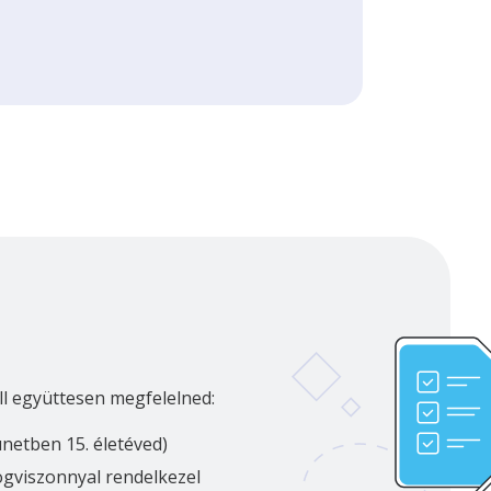
ll együttesen megfelelned:
ünetben 15. életéved)
jogviszonnyal rendelkezel