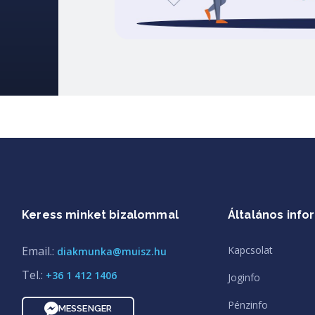
Keress minket bizalommal
Általános info
Email.:
Kapcsolat
diakmunka@muisz.hu
Tel.:
+36 1 412 1406
Joginfo
Pénzinfo
MESSENGER