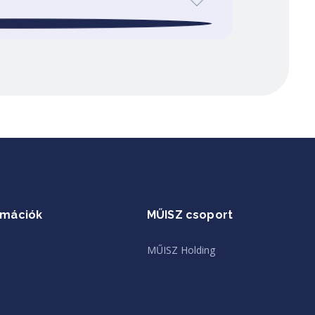
rmációk
MŰISZ csoport
MŰISZ Holding