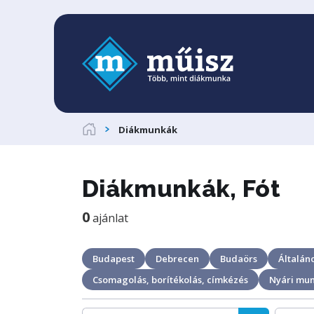
Diákmunkák
Diákmunkák, Fót
0
ajánlat
Budapest
Debrecen
Budaörs
Általáno
Csomagolás, borítékolás, címkézés
Nyári mu