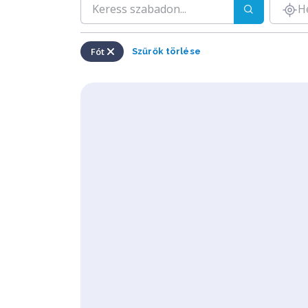
H
Fót
Szűrők törlése