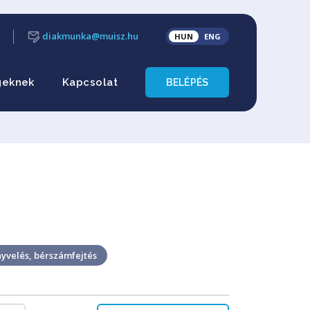
diakmunka@muisz.hu
HUN
ENG
geknek
Kapcsolat
BELÉPÉS
yvelés, bérszámfejtés