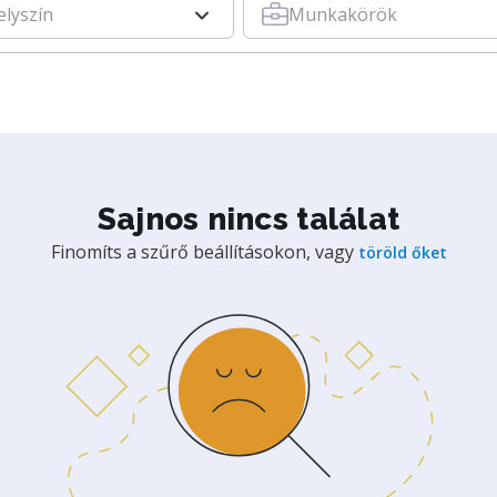
elyszín
Munkakörök
Sajnos nincs találat
Finomíts a szűrő beállításokon, vagy
töröld őket