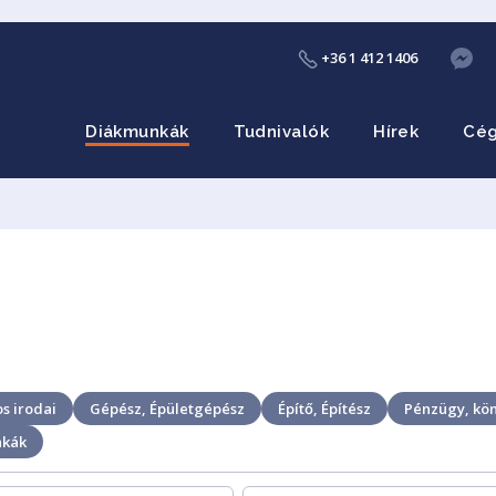
+36 1 412 1406
Diákmunkák
Tudnivalók
Hírek
Cé
s irodai
Gépész, Épületgépész
Építő, Építész
Pénzügy, kön
nkák