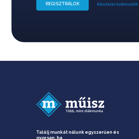
REGISZTRÁLOK
Részletes tudnivalók
Találj munkát nálunk egyszerűen és
gyorsan, ha