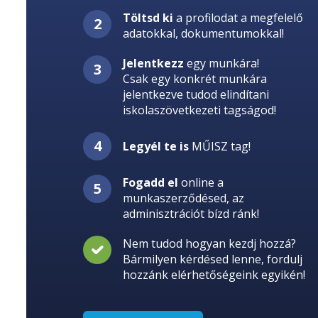
Töltsd ki
a profilodat a megfelelő
adatokkal, dokumentumokkal!
Jelentkezz
egy munkára!
Csak egy konkrét munkára
jelentkezve tudod elindítani
iskolaszövetkezeti tagságod!
Legyél te is
MŰISZ tag!
Fogadd el
online a
munkaszerződésed, az
adminisztrációt bízd ránk!
Nem tudod hogyan kezdj hozzá?
Bármilyen kérdésed lenne, fordulj
hozzánk elérhetőségeink egyikén!