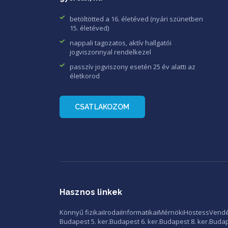
betöltötted a 16. életéved (nyári szünetben
15. életéved)
nappali tagozatos, aktív hallgatói
jogviszonnyal rendelkezel
passzív jogviszony esetén 25 év alatti az
életkorod
CSATLAKOZOM
Hasznos linkek
Könnyű fizikai
Irodai
Informatikai
Mérnöki
Hostess
Vendé
Budapest 5. ker.
Budapest 6. ker.
Budapest 8. ker.
Budape