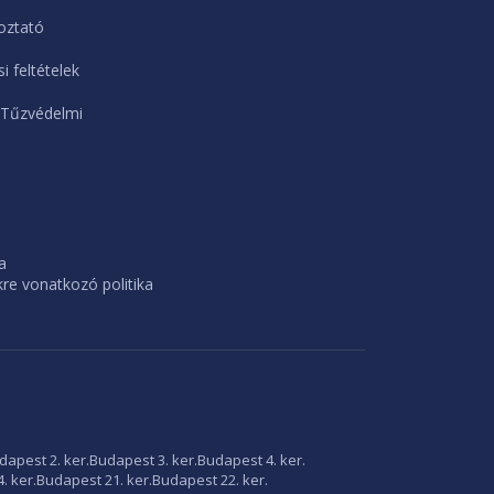
oztató
i feltételek
 Tűzvédelmi
a
e vonatkozó politika
dapest 2. ker.
Budapest 3. ker.
Budapest 4. ker.
. ker.
Budapest 21. ker.
Budapest 22. ker.