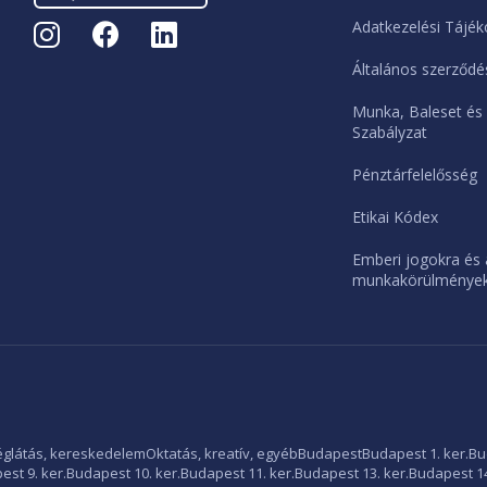
Adatkezelési Tájék
Általános szerződés
Munka, Baleset és
Szabályzat
Pénztárfelelősség
Etikai Kódex
Emberi jogokra és 
munkakörülményekr
glátás, kereskedelem
Oktatás, kreatív, egyéb
Budapest
Budapest 1. ker.
Bu
st 9. ker.
Budapest 10. ker.
Budapest 11. ker.
Budapest 13. ker.
Budapest 14