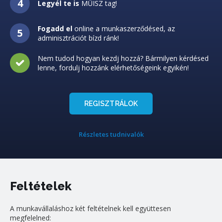
Legyél te is
MŰISZ tag!
Fogadd el
online a munkaszerződésed, az
adminisztrációt bízd ránk!
Nem tudod hogyan kezdj hozzá? Bármilyen kérdésed
lenne, fordulj hozzánk elérhetőségeink egyikén!
REGISZTRÁLOK
Részletes tudnivalók
Feltételek
A munkavállaláshoz két feltételnek kell együttesen
megfelelned: