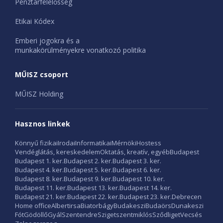
Pénztárfelelősség
Etikai Kódex
Emberi jogokra és a
munkakörülményekre vonatkozó politika
MŰISZ csoport
MŰISZ Holding
Hasznos linkek
Könnyű fizikai
Irodai
Informatikai
Mérnöki
Hostess
Vendéglátás, kereskedelem
Oktatás, kreatív, egyéb
Budapest
Budapest 1. ker.
Budapest 2. ker.
Budapest 3. ker.
Budapest 4. ker.
Budapest 5. ker.
Budapest 6. ker.
Budapest 8. ker.
Budapest 9. ker.
Budapest 10. ker.
Budapest 11. ker.
Budapest 13. ker.
Budapest 14. ker.
Budapest 21. ker.
Budapest 22. ker.
Budapest 23. ker.
Debrecen
Home office
Albertirsa
Biatorbágy
Budakeszi
Budaörs
Dunakeszi
Fót
Gödöllő
Gyál
Szentendre
Szigetszentmiklós
Sződliget
Vecsés