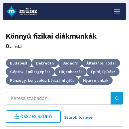
Könnyű fizikai diákmunkák
0
ajánlat
Budapest
Debrecen
Budaörs
Általános irodai
Gépész, Épületgépész
HR, toborzás
Építő, Építész
Pénzügy, könyvelés, bérszámfejtés
Nyári munkák
ÖSSZES SZŰRŐ
Szűrők törlése