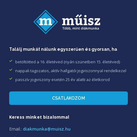
Találj munkát nálunk egyszerűen és gyorsan, ha
betöltötted a 16. életéved (nyári szünetben 15. életéved)
nappali tagozatos, aktív hallgatói jogviszonnyal rendelkezel
passzív jogviszony esetén 25 év alatti az életkorod
CSATLAKOZOM
Keress minket bizalommal
Email.:
diakmunka@muisz.hu