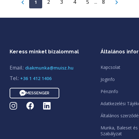
2
3
4
5
...
8
1
Keress minket bizalommal
Általános info
Email.:
Kapcsolat
diakmunka@muisz.hu
Tel.:
+36 1 412 1406
Joginfo
Pénzinfo
MESSENGER
Adatkezelési Tájék
Általános szerződés
Munka, Baleset és
Szabályzat