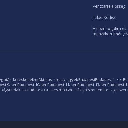
Pénztárfelelősség
Etikai Kódex
Emberi jogokra és 
munkakörülményekr
glátás, kereskedelem
Oktatás, kreatív, egyéb
Budapest
Budapest 1. ker.
Bu
st 9. ker.
Budapest 10. ker.
Budapest 11. ker.
Budapest 13. ker.
Budapest 14
rbágy
Budakeszi
Budaörs
Dunakeszi
Fót
Gödöllő
Gyál
Szentendre
Szigetszen