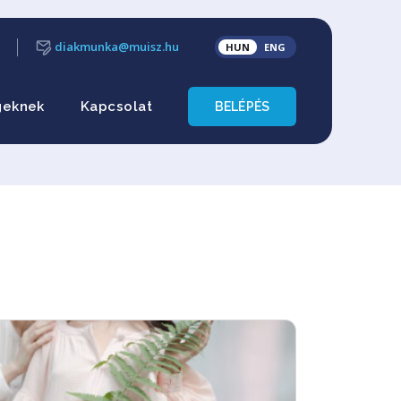
diakmunka@muisz.hu
HUN
ENG
geknek
Kapcsolat
BELÉPÉS