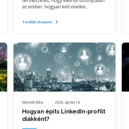
természetes, hogy eleinte bizonytalan
az ember: hogyan kell viselke...
Tovább olvasom
Németh Míra
2026. április 14.
Hogyan építs LinkedIn-profilt
diákként?