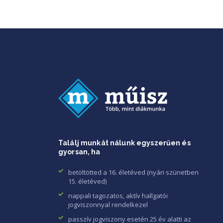
Találj munkát nálunk egyszerűen és
gyorsan, ha
betöltötted a 16. életéved (nyári szünetben
15. életéved)
nappali tagozatos, aktív hallgatói
jogviszonnyal rendelkezel
passzív jogviszony esetén 25 év alatti az