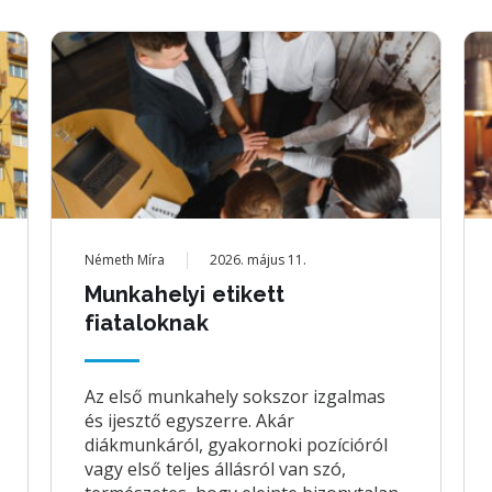
Németh Míra
2026. május 11.
Munkahelyi etikett
fiataloknak
Az első munkahely sokszor izgalmas
és ijesztő egyszerre. Akár
diákmunkáról, gyakornoki pozícióról
vagy első teljes állásról van szó,