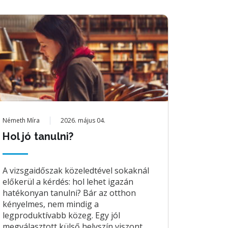
Németh Míra
2026. május 04.
Hol jó tanulni?
A vizsgaidőszak közeledtével sokaknál
előkerül a kérdés: hol lehet igazán
hatékonyan tanulni? Bár az otthon
kényelmes, nem mindig a
legproduktívabb közeg. Egy jól
megválasztott külső helyszín viszont ...