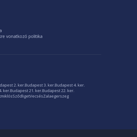
a
e vonatkozó politika
dapest 2. ker.
Budapest 3. ker.
Budapest 4. ker.
. ker.
Budapest 21. ker.
Budapest 22. ker.
tmiklós
Sződliget
Vecsés
Zalaegerszeg