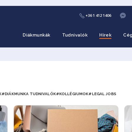
+36 1 412 1406
Diákmunkák
Tudnivalók
Hírek
Cé
K
#DIÁKMUNKA TUDNIVALÓK
#KOLLÉGIUMOK
#LEGAL JOBS