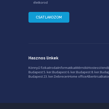
életkorod
CSATLAKOZOM
Hasznos linkek
Könnyű fizikai
Irodai
Informatikai
Mérnöki
Hostess
Vendé
Budapest 5. ker.
Budapest 6. ker.
Budapest 8. ker.
Budape
Budapest 23. ker.
Debrecen
Home office
Albertirsa
Biato