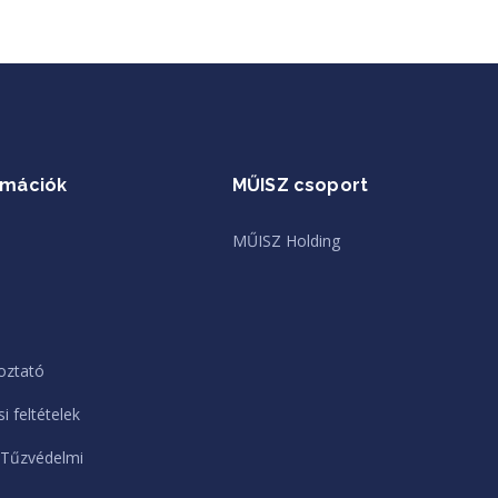
rmációk
MŰISZ csoport
MŰISZ Holding
oztató
i feltételek
 Tűzvédelmi