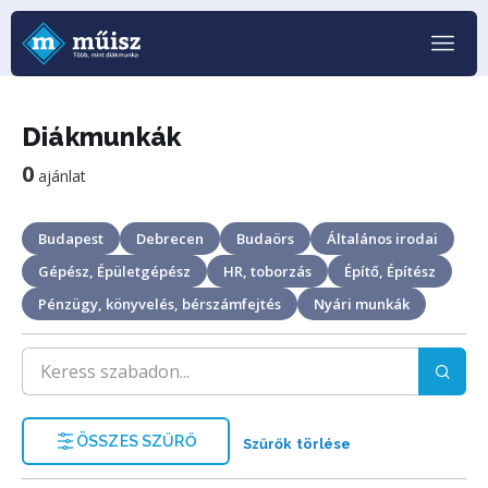
Diákmunkák
0
ajánlat
Budapest
Debrecen
Budaörs
Általános irodai
Gépész, Épületgépész
HR, toborzás
Építő, Építész
Pénzügy, könyvelés, bérszámfejtés
Nyári munkák
ÖSSZES SZŰRŐ
Szűrők törlése