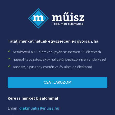
Találj munkát nálunk egyszerűen és gyorsan, ha
betöltötted a 16. életéved (nyári szünetben 15. életéved)
nappali tagozatos, aktív hallgatói jogviszonnyal rendelkezel
passzív jogviszony esetén 25 év alatti az életkorod
CSATLAKOZOM
Keress minket bizalommal
Email.:
diakmunka@muisz.hu