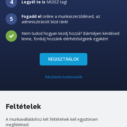
Legyél te is
MŰISZ tag!
Fogadd el
online a munkaszerződésed, az
adminisztrációt bízd ránk!
Nem tudod hogyan kezdj hozzá? Bármilyen kérdésed
lenne, fordulj hozzánk elérhetőségeink egyikén!
REGISZTRÁLOK
Részletes tudnivalók
Feltételek
A munkavállaláshoz két feltételnek kell együttesen
megfelelned: