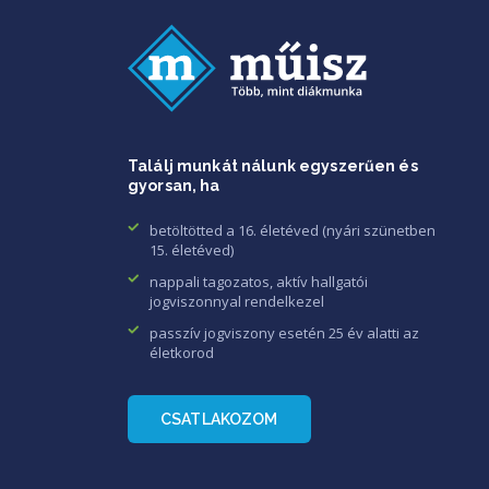
Találj munkát nálunk egyszerűen és
gyorsan, ha
betöltötted a 16. életéved (nyári szünetben
15. életéved)
nappali tagozatos, aktív hallgatói
jogviszonnyal rendelkezel
passzív jogviszony esetén 25 év alatti az
életkorod
CSATLAKOZOM