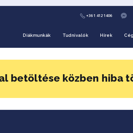
+36 1 412 1406
Diákmunkák
Tudnivalók
Hírek
Cé
al betöltése közben hiba t