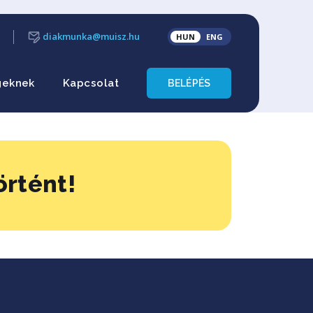
diakmunka@muisz.hu
HUN
ENG
geknek
Kapcsolat
BELÉPÉS
örtént!