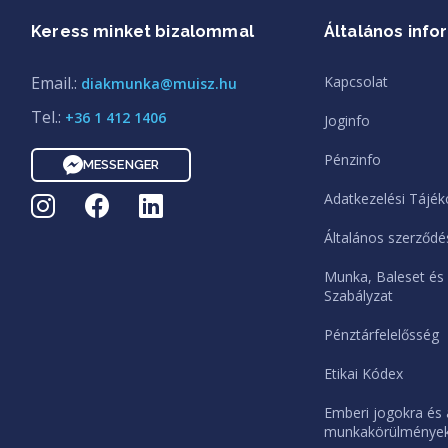
Keress minket bizalommal
Általános info
Email.:
Kapcsolat
diakmunka@muisz.hu
Tel.:
+36 1 412 1406
Joginfo
Pénzinfo
MESSENGER
Adatkezelési Tájék
Általános szerződés
Munka, Baleset és
Szabályzat
Pénztárfelelősség
Etikai Kódex
Emberi jogokra és 
munkakörülményekr