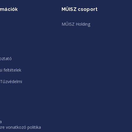
rmációk
MŰISZ csoport
MŰISZ Holding
oztató
i feltételek
 Tűzvédelmi
a
e vonatkozó politika