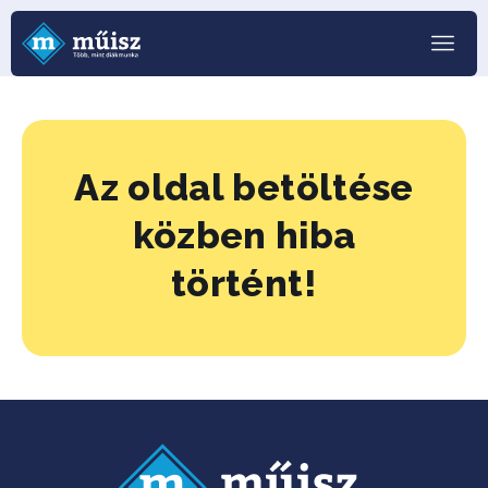
Az oldal betöltése
közben hiba
történt!