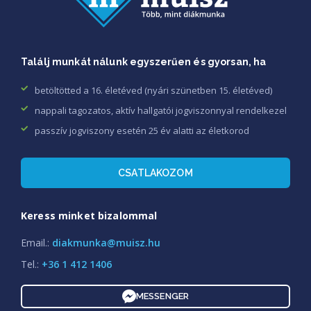
Találj munkát nálunk egyszerűen és gyorsan, ha
betöltötted a 16. életéved (nyári szünetben 15. életéved)
nappali tagozatos, aktív hallgatói jogviszonnyal rendelkezel
passzív jogviszony esetén 25 év alatti az életkorod
CSATLAKOZOM
Keress minket bizalommal
Email.:
diakmunka@muisz.hu
Tel.:
+36 1 412 1406
MESSENGER