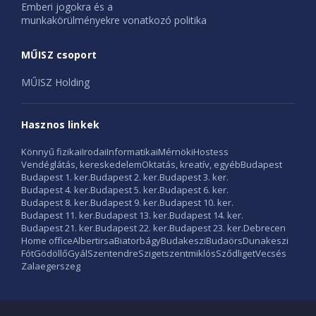
Emberi jogokra és a
munkakörülményekre vonatkozó politika
MŰISZ csoport
MŰISZ Holding
Hasznos linkek
Könnyű fizikai
Irodai
Informatikai
Mérnöki
Hostess
Vendéglátás, kereskedelem
Oktatás, kreatív, egyéb
Budapest
Budapest 1. ker.
Budapest 2. ker.
Budapest 3. ker.
Budapest 4. ker.
Budapest 5. ker.
Budapest 6. ker.
Budapest 8. ker.
Budapest 9. ker.
Budapest 10. ker.
Budapest 11. ker.
Budapest 13. ker.
Budapest 14. ker.
Budapest 21. ker.
Budapest 22. ker.
Budapest 23. ker.
Debrecen
Home office
Albertirsa
Biatorbágy
Budakeszi
Budaörs
Dunakeszi
Fót
Gödöllő
Gyál
Szentendre
Szigetszentmiklós
Sződliget
Vecsés
Zalaegerszeg