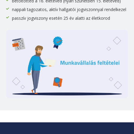
betöltötted a 16. életéved (nyári szünetben 15. életéved)
nappali tagozatos, aktív hallgatói jogviszonnyal rendelkezel
passzív jogviszony esetén 25 év alatti az életkorod