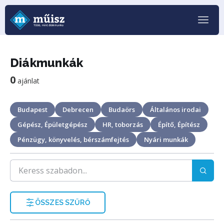
Diákmunkák
0
ajánlat
Budapest
Debrecen
Budaörs
Általános irodai
Gépész, Épületgépész
HR, toborzás
Építő, Építész
Pénzügy, könyvelés, bérszámfejtés
Nyári munkák
ÖSSZES SZŰRŐ