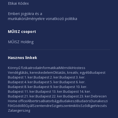
Etikai Kódex
Emberi jogokra és a
munkakörülményekre vonatkozó politika
MŰISZ csoport
MŰISZ Holding
Hasznos linkek
Könnyű fizikai
Irodai
Informatikai
Mérnöki
Hostess
Vendéglátás, kereskedelem
Oktatás, kreatív, egyéb
Budapest
Budapest 1. ker.
Budapest 2. ker.
Budapest 3. ker.
Budapest 4. ker.
Budapest 5. ker.
Budapest 6. ker.
Budapest 8. ker.
Budapest 9. ker.
Budapest 10. ker.
Budapest 11. ker.
Budapest 13. ker.
Budapest 14. ker.
Budapest 21. ker.
Budapest 22. ker.
Budapest 23. ker.
Debrecen
Home office
Albertirsa
Biatorbágy
Budakeszi
Budaörs
Dunakeszi
Fót
Gödöllő
Gyál
Szentendre
Szigetszentmiklós
Sződliget
Vecsés
Zalaegerszeg