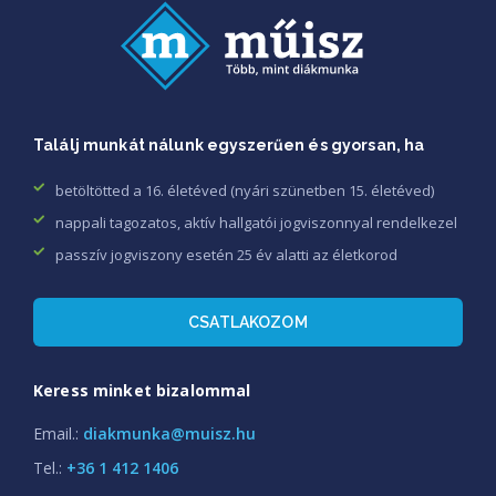
Találj munkát nálunk egyszerűen és gyorsan, ha
betöltötted a 16. életéved (nyári szünetben 15. életéved)
nappali tagozatos, aktív hallgatói jogviszonnyal rendelkezel
passzív jogviszony esetén 25 év alatti az életkorod
CSATLAKOZOM
Keress minket bizalommal
Email.:
diakmunka@muisz.hu
Tel.:
+36 1 412 1406