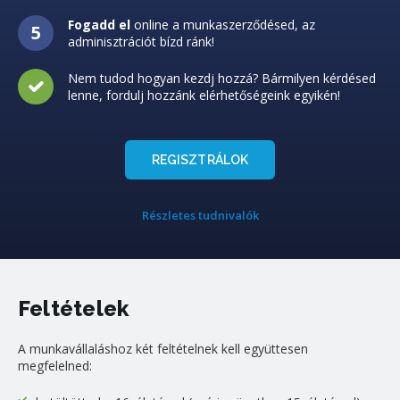
Fogadd el
online a munkaszerződésed, az
adminisztrációt bízd ránk!
Nem tudod hogyan kezdj hozzá? Bármilyen kérdésed
lenne, fordulj hozzánk elérhetőségeink egyikén!
REGISZTRÁLOK
Részletes tudnivalók
Feltételek
A munkavállaláshoz két feltételnek kell együttesen
megfelelned: